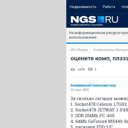
Недвижимость
Работа
Но
На информационном ресурсе при
использование.
НГС.Форум
Компьютеры Интерн
оцените комп, плзз
1479
3
Анонимный пользователь
02 мая 2005
За сколько сегодня можно
1. Socket478 Celeron 1,7GH
2. Socket478 JETWAY J-P4X
3. DDR 256Mb PC-400
4. 64Mb GeForce4 MX440-8x(
5. дисковод FDD 3,5"