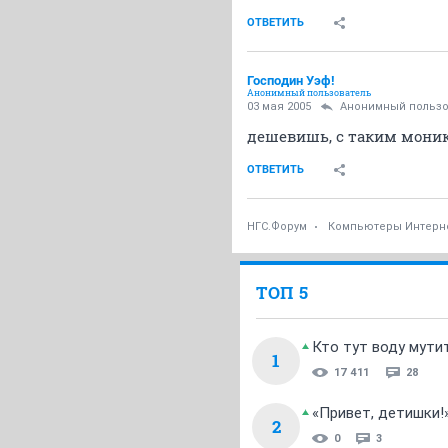
ОТВЕТИТЬ
Господин Уэф!
Анонимный пользователь
03 мая 2005
Анонимный пользо
дешевишь, с таким моник
ОТВЕТИТЬ
НГС.Форум
Компьютеры Интерн
ТОП 5
Кто тут воду мути
1
17 411
28
«Привет, детишки!
2
0
3