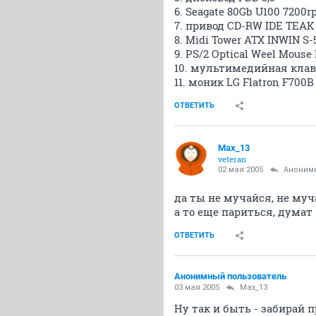
6. Seagate 80Gb U100 7200
7. привод CD-RW IDE TEAK
8. Midi Tower ATX INWIN S-
9. PS/2 Optical Weel Mous
10. мультимедийная клав
11. моник LG Flatron F700B
ОТВЕТИТЬ
Max_13
veteran
02 мая 2005
Аноним
да ты не мучайся, не муча
а то еще париться, думат 
ОТВЕТИТЬ
Анонимный пользователь
03 мая 2005
Max_13
Ну так и быть - забирай п