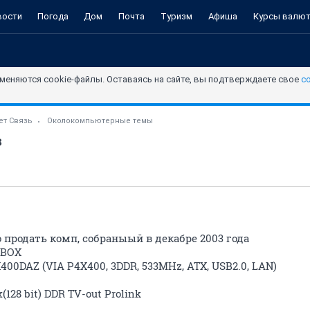
вости
Погода
Дом
Почта
Туризм
Афиша
Курсы валю
меняются cookie-файлы. Оставаясь на сайте, вы подтверждаете свое
с
ет Связь
Околокомпьютерные темы
з
 продать комп, собраныый в декабре 2003 года
z BOX
400DAZ (VIA P4X400, 3DDR, 533MHz, ATX, USB2.0, LAN)
128 bit) DDR TV-out Prolink