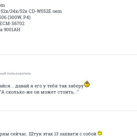
rpm
 52x/24x/52x CD-W552E oem
506 (300W, P4)
e ECM-S6702
а 9001AH
ный пользователь
йся... давай я его у тебя так заберу
"А сколько-же он может стоить..."
рям сейчас. Штук этак 13 захвати с собой