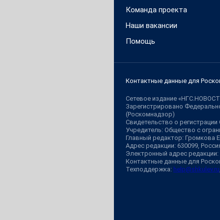
Команда проекта
Наши вакансии
Помощь
Контактные данные для Роско
Сетевое издание «НГС.НОВОСТ
Зарегистрировано Федерально
(Роскомнадзор)
Свидетельство о регистрации
Учредитель: Общество с огр
Главный редактор: Громкова 
Адрес редакции: 630099, Россия,
Электронный адрес редакции:
Контактные данные для Роско
Техподдержка:
help@shkulev.ru