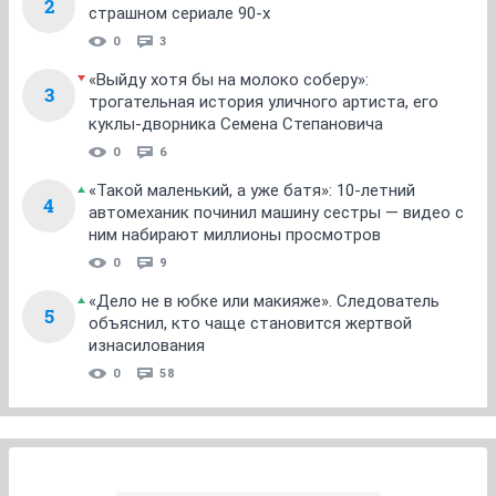
2
страшном сериале 90-х
0
3
«Выйду хотя бы на молоко соберу»:
3
трогательная история уличного артиста, его
куклы-дворника Семена Степановича
0
6
«Такой маленький, а уже батя»: 10-летний
4
автомеханик починил машину сестры — видео с
ним набирают миллионы просмотров
0
9
«Дело не в юбке или макияже». Следователь
5
объяснил, кто чаще становится жертвой
изнасилования
0
58