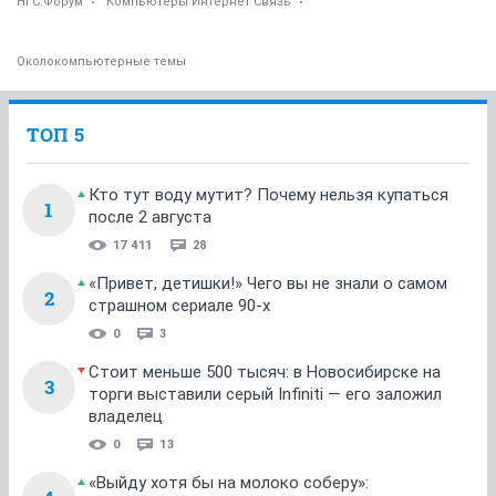
НГС.Форум
Компьютеры Интернет Связь
Околокомпьютерные темы
ТОП 5
Кто тут воду мутит? Почему нельзя купаться
1
после 2 августа
17 411
28
«Привет, детишки!» Чего вы не знали о самом
2
страшном сериале 90-х
0
3
Стоит меньше 500 тысяч: в Новосибирске на
3
торги выставили серый Infiniti — его заложил
владелец
0
13
«Выйду хотя бы на молоко соберу»: