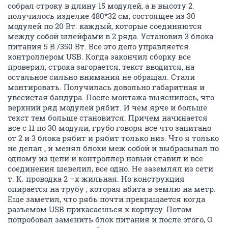
собрал строку в длину 15 модулей, а в высоту 2.
получилось изделие 480*32 см, состоящее из 30
модулей по 20 Вт. каждый, которые соединяются
между собой шлейфами в 2 ряда. Установил 3 блока
питания 5 В./350 Вт. Все это дело управляется
контроллером USB. Когда закончил сборку все
проверил, строка загорается, текст вводится, на
остальное сильно внимания не обращал. Стали
монтировать. Получилась довольно габаритная и
увесистая бандура. После монтажа выяснилось, что
верхний ряд модулей рябит. И чем ярче и больше
текст тем больше становится. Причем начинается
все с 11 по 30 модули, грубо говоря все что запитано
от 2 и 3 блока рябит и рябит только низ. Что я только
не делал , и менял блоки меж собой и выбрасывал по
одному из цепи и контроллер новый ставил и все
соединения шевелил, все одно. Не заземлял из сети
т. К. проводка 2 –х жильная. Но конструкция
опирается на трубу , которая вбита в землю на метр.
Еще заметил, что рябь почти прекращается когда
разъемом USB прикасаешься к корпусу. Потом
попробовал заменить блок питания и после этого, О