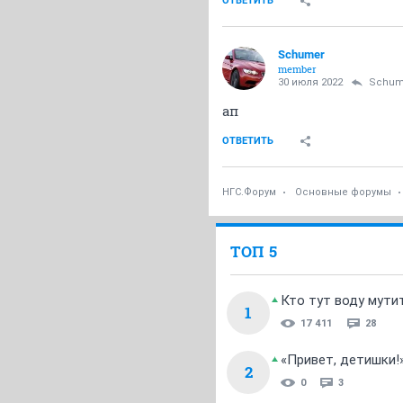
ОТВЕТИТЬ
Schumer
member
30 июля 2022
Schum
ап
ОТВЕТИТЬ
НГС.Форум
Основные форумы
ТОП 5
Кто тут воду мути
1
17 411
28
«Привет, детишки!
2
0
3