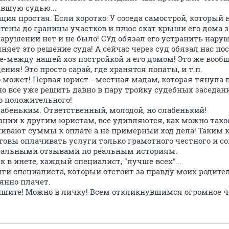
ывшую судью...
ция простая. Если коротко: У соседа самострой, который
 стены до границы участков и плюс скат крыши его дома з
рушений нет и не было! СУд обязал его устранить наруше
лняет это решение суда! А сейчас через суд обязал нас 
е-между нашей хоз постройкой и его домом! Это же вообщ
ия! Это просто сарай, где хранятся лопаты, и т.п.
 может! Первая юрист - местная мадам, которая тянула в
о все уже решить давно в пару тройку судебных заседани
о положительного!
лабеньким. Ответственный, молодой, но слабенький!
ации к другим юристам, все удивляются, как можно такое
чивают суммы к оплате а не примерный ход дела! Таким к
отовы оплачивать услуги только грамотного честного и со
реальными отзывами по реальным историям.
к в инете, каждый специалист, "лучше всех"...
и специалиста, который отстоит за правду моих родител
янно плачет.
пишите! Можно в личку! Всем откликнувшимся огромное ч