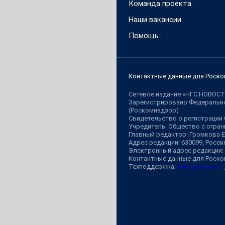
Команда проекта
Наши вакансии
Помощь
Контактные данные для Роско
Сетевое издание «НГС.НОВОСТ
Зарегистрировано Федерально
(Роскомнадзор)
Свидетельство о регистрации
Учредитель: Общество с огр
Главный редактор: Громкова 
Адрес редакции: 630099, Россия,
Электронный адрес редакции:
Контактные данные для Роско
Техподдержка:
help@shkulev.ru