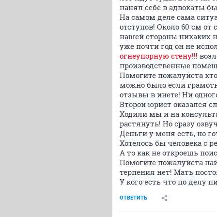
нанял себе в адвокаты б
На самом деле сама ситуа
отступов! Около 60 см от
нашей стороны никаких на
уже почти год он не испо
огнеупорную стену!!!
возл
производственные помещен
Помогите пожалуйста кто
можно было если грамотн
отзывы в инете! Ни одног
Второй юрист оказался с
Ходили мы и на консульт
растянуть! Но сразу озву
Деньги у меня есть, но г
Хотелось бы человека с 
А то как не откроешь поис
Помогите пожалуйста найт
терпения нет! Мать посто
У кого есть что по делу 
ОТВЕТИТЬ