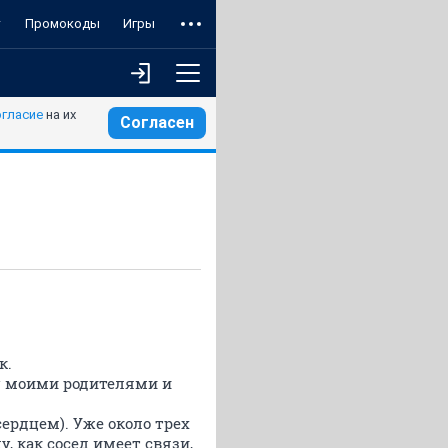
т
Промокоды
Игры
огласие
на их
Согласен
к.
у моими родителями и
ердцем). Уже около трех
у, как сосед имеет связи,