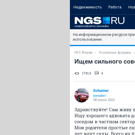
Недвижимость
Работа
Но
На информационном ресурсе при
использование.
НГС.Форум
Основные форумы
Ищем сильного сов
17814
4
Schumer
member
08 июля 2022
Здравствуйте! Сам живу в
Ищу хорошего адвоката 
соседом в частном секторе
Мои родители простые лю
лет идут суды. Всего их б