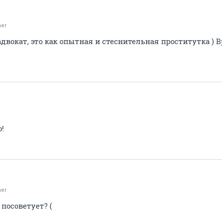
er
вокат, это как опытная и стеснительная проститутка ) В
!
er
посоветует? (