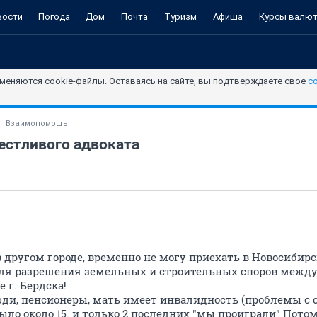
вости
Погода
Дом
Почта
Туризм
Афиша
Курсы валю
меняются cookie-файлы. Оставаясь на сайте, вы подтверждаете свое
с
Взаимопомощь
естливого адвоката
 другом городе, временно не могу приехать в Новосибирс
для разрешения земельных и строительных споров межд
 г. Бердска!
ди, пенсионеры, мать имеет инвалидность (проблемы с с
ыло около 15. и только 2 последних "мы проиграли" Потом