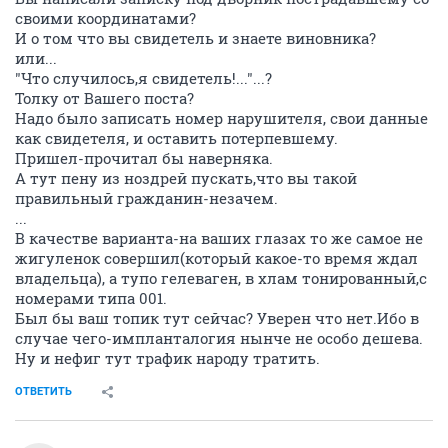
своими координатами?
И о том что вы свидетель и знаете виновника?
или...
"Что случилось,я свидетель!..."...?
Толку от Вашего поста?
Надо было записать номер нарушителя, свои данные
как свидетеля, и оставить потерпевшему.
Пришел-прочитал бы наверняка.
А тут пену из ноздрей пускать,что вы такой
правильный гражданин-незачем.
...
В качестве варианта-на ваших глазах то же самое не
жигуленок совершил(который какое-то время ждал
владельца), а тупо гелеваген, в хлам тонированный,с
номерами типа 001.
Был бы ваш топик тут сейчас? Уверен что нет.Ибо в
случае чего-импланталогия нынче не особо дешева.
Ну и нефиг тут трафик народу тратить.
ОТВЕТИТЬ