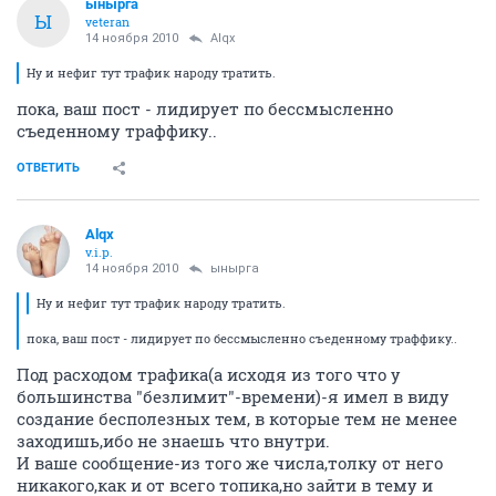
ынырга
Ы
veteran
14 ноября 2010
Alqx
Ну и нефиг тут трафик народу тратить.
пока, ваш пост - лидирует по бессмысленно
съеденному траффику..
ОТВЕТИТЬ
Alqx
v.i.p.
14 ноября 2010
ынырга
Ну и нефиг тут трафик народу тратить.
пока, ваш пост - лидирует по бессмысленно съеденному траффику..
Под расходом трафика(а исходя из того что у
большинства "безлимит"-времени)-я имел в виду
создание бесполезных тем, в которые тем не менее
заходишь,ибо не знаешь что внутри.
И ваше сообщение-из того же числа,толку от него
никакого,как и от всего топика,но зайти в тему и