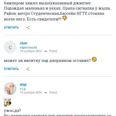
бампером замял вышеуказанный джипчег.
Подождал маленько и уехал. Орала сигналка у жыпа.
Район: метро Студенческая,бассейн НГТУ, стоянка
возле него. Есть свидетели!!!
ОТВЕТИТЬ
chon
C
experienced
14 ноября 2010
Pilot2
может он визитку под дворником оставил?
ОТВЕТИТЬ
Alqx
v.i.p.
14 ноября 2010
Pilot2
ужос,да?
Вы написали записку под дворник пострадавшему со