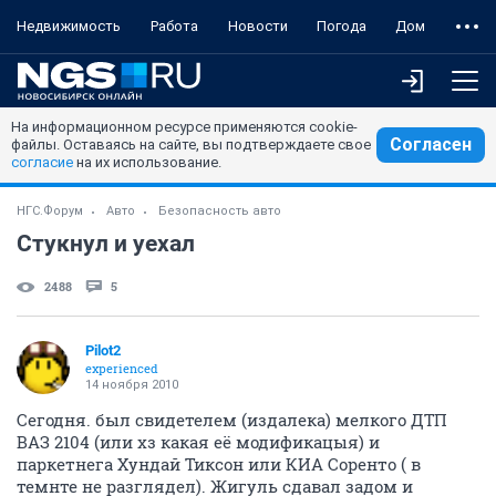
Недвижимость
Работа
Новости
Погода
Дом
На информационном ресурсе применяются cookie-
Согласен
файлы. Оставаясь на сайте, вы подтверждаете свое
согласие
на их использование.
НГС.Форум
Авто
Безопасность авто
Стукнул и уехал
2488
5
Pilot2
experienced
14 ноября 2010
Сегодня. был свидетелем (издалека) мелкого ДТП
ВАЗ 2104 (или хз какая её модификацыя) и
паркетнега Хундай Тиксон или КИА Соренто ( в
темнте не разглядел). Жигуль сдавал задом и