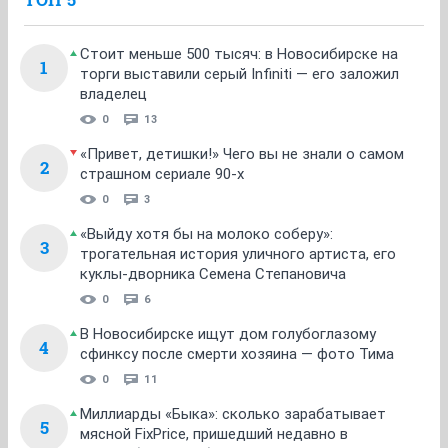
Стоит меньше 500 тысяч: в Новосибирске на
1
торги выставили серый Infiniti — его заложил
владелец
0
13
«Привет, детишки!» Чего вы не знали о самом
2
страшном сериале 90-х
0
3
«Выйду хотя бы на молоко соберу»:
3
трогательная история уличного артиста, его
куклы-дворника Семена Степановича
0
6
В Новосибирске ищут дом голубоглазому
4
сфинксу после смерти хозяина — фото Тима
0
11
Миллиарды «Быка»: сколько зарабатывает
5
мясной FixPrice, пришедший недавно в