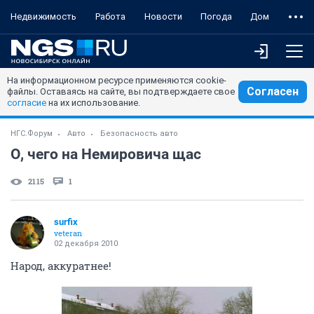
Недвижимость
Работа
Новости
Погода
Дом
На информационном ресурсе применяются cookie-
Согласен
файлы. Оставаясь на сайте, вы подтверждаете свое
согласие
на их использование.
НГС.Форум
Авто
Безопасность авто
О, чего на Немировича щас
2115
1
surfix
veteran
02 декабря 2010
Народ, аккуратнее!