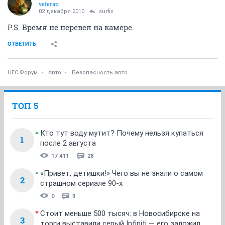
veteran
02 декабря 2010
surfix
P.S. Время не перевел на камере
ОТВЕТИТЬ
НГС.Форум
Авто
Безопасность авто
ТОП 5
Кто тут воду мутит? Почему нельзя купаться
1
после 2 августа
17 411
28
«Привет, детишки!» Чего вы не знали о самом
2
страшном сериале 90-х
0
3
Стоит меньше 500 тысяч: в Новосибирске на
3
торги выставили серый Infiniti — его заложил