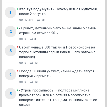
Кто тут воду мутит? Почему нельзя купаться
1
после 2 августа
17 411
28
«Привет, детишки!» Чего вы не знали о самом
2
страшном сериале 90-х
0
3
Стоит меньше 500 тысяч: в Новосибирске на
3
торги выставили серый Infiniti — его заложил
владелец
0
13
Погода 30 июля укажет, каким ждать август —
4
поверья и приметы
0
13
«Утром просыпаюсь — полтора миллиона
5
просмотров». Как 67-летняя массажистка
покоряет интернет танцами на шпильках — ее
секрет