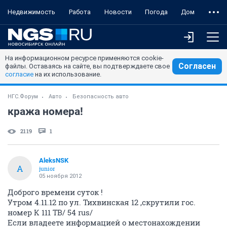
Недвижимость
Работа
Новости
Погода
Дом
На информационном ресурсе применяются cookie-
Согласен
файлы. Оставаясь на сайте, вы подтверждаете свое
согласие
на их использование.
НГС.Форум
Авто
Безопасность авто
кража номера!
2119
1
AleksNSK
A
junior
05 ноября 2012
Доброго времени суток !
Утром 4.11.12 по ул. Тихвинская 12 ,скрутили гос.
номер К 111 ТВ/ 54 rus/
Если владеете информацией о местонахождении