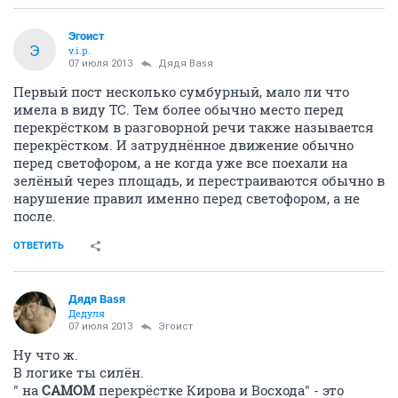
Эгоист
Э
v.i.p.
07 июля 2013
Дядя Ваsя
Первый пост несколько сумбурный, мало ли что
имела в виду ТС. Тем более обычно место перед
перекрёстком в разговорной речи также называется
перекрёстком. И затруднённое движение обычно
перед светофором, а не когда уже все поехали на
зелёный через площадь, и перестраиваются обычно в
нарушение правил именно перед светофором, а не
после.
ОТВЕТИТЬ
Дядя Ваsя
Дедуля
07 июля 2013
Эгоист
Ну что ж.
В логике ты силён.
" на
САМОМ
перекрёстке Кирова и Восхода" - это