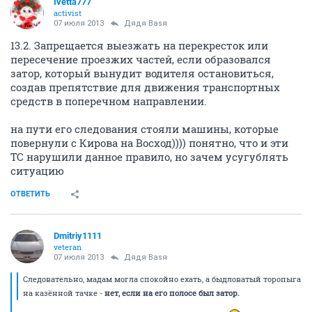
Ivetta777
activist
07 июля 2013
Дядя Ваsя
13.2. Запрещается выезжать на перекресток или
пересечение проезжих частей, если образовался
затор, который вынудит водителя остановиться,
создав препятствие для движения транспортных
средств в поперечном направлении.
на пути его следования стояли машины, которые
повернули с Кирова на Восход)))) понятно, что и эти
ТС нарушили данное правило, но зачем усугублять
ситуацию
ОТВЕТИТЬ
Dmitriy1111
veteran
07 июля 2013
Дядя Ваsя
Следовательно, мадам могла спокойно ехать, а быдловатый торопыга
на казённой тачке -
нет, если на его полосе был затор.