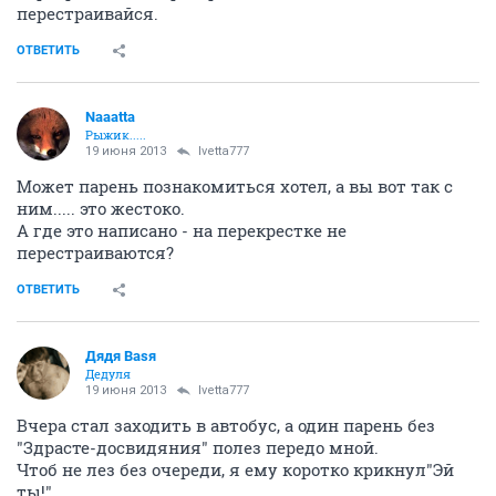
перестраивайся.
ОТВЕТИТЬ
Naaatta
Рыжик.....
19 июня 2013
Ivetta777
Может парень познакомиться хотел, а вы вот так с
ним..... это жестоко.
А где это написано - на перекрестке не
перестраиваются?
ОТВЕТИТЬ
Дядя Ваsя
Дедуля
19 июня 2013
Ivetta777
Вчера стал заходить в автобус, а один парень без
"Здрасте-досвидяния" полез передо мной.
Чтоб не лез без очереди, я ему коротко крикнул"Эй
ты!"