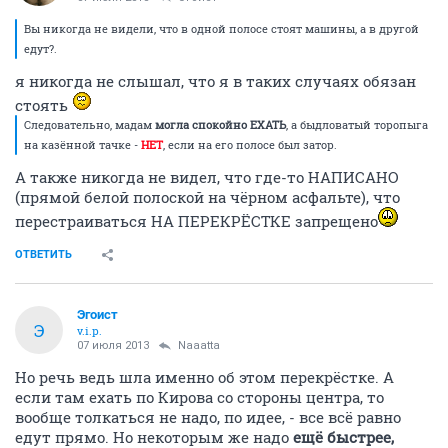
Вы никогда не видели, что в одной полосе стоят машины, а в другой
едут?.
я никогда не слышал, что я в таких случаях обязан
стоять
Следовательно, мадам
могла спокойно ЕХАТЬ
, а быдловатый торопыга
на казённой тачке -
НЕТ
, если на его полосе был затор.
А также никогда не видел, что где-то НАПИСАНО
(прямой белой полоской на чёрном асфальте), что
перестраиваться НА ПЕРЕКРЁСТКЕ запрещено
ОТВЕТИТЬ
Эгоист
Э
v.i.p.
07 июля 2013
Naaatta
Но речь ведь шла именно об этом перекрёстке. А
если там ехать по Кирова со стороны центра, то
вообще толкаться не надо, по идее, - все всё равно
едут прямо. Но некоторым же надо
ещё быстрее,