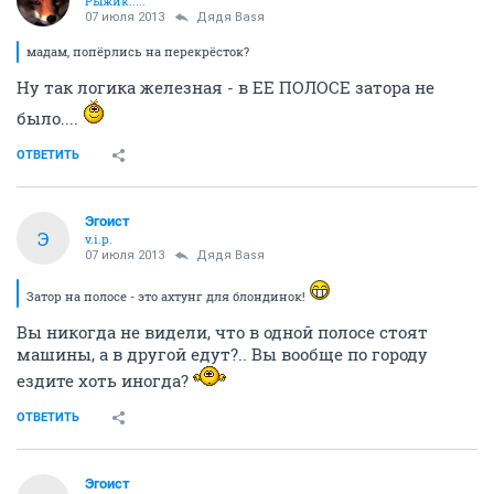
Рыжик.....
07 июля 2013
Дядя Ваsя
мадам, попёрлись на перекрёсток?
Ну так логика железная - в ЕЕ ПОЛОСЕ затора не
было....
ОТВЕТИТЬ
Эгоист
Э
v.i.p.
07 июля 2013
Дядя Ваsя
Затор на полосе - это ахтунг для блондинок!
Вы никогда не видели, что в одной полосе стоят
машины, а в другой едут?.. Вы вообще по городу
ездите хоть иногда?
ОТВЕТИТЬ
Эгоист