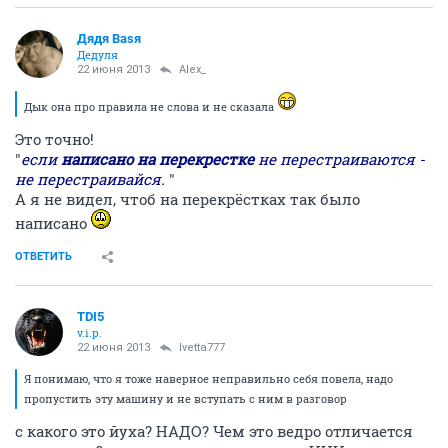
Дядя Ваsя
Дедуля
22 июня 2013
Alex_
Дык она про правила не слова и не сказала
Это точно!
"
если
написано на перекрестке
не перестраиваются -
не перестраивайся.
"
А я не видел, чтоб на перекрёстках так было
написано
ОТВЕТИТЬ
TDI5
v.i.p.
22 июня 2013
Ivetta777
Я понимаю, что я тоже наверное неправильно себя повела, надо
пропустить эту машину и не вступать с ним в разговор
с какого это йуха? НАДО? Чем это ведро отличается