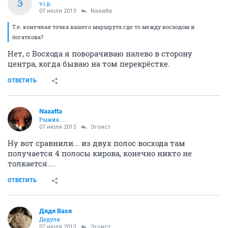
Э
v.i.p.
07 июля 2013
Naaatta
Т.е. конечная точка вашего маршрута где то между восходом и
богаткова?
Нет, с Восхода я поворачиваю налево в сторону
центра, когда бываю на том перекрёстке.
ОТВЕТИТЬ
Naaatta
Рыжик.....
07 июля 2013
Эгоист
Ну вот сравнили... из двух полос восхода там
получается 4 полосы кирова, конечно никто не
толкается....
ОТВЕТИТЬ
Дядя Ваsя
Дедуля
07 июля 2013
Эгоист