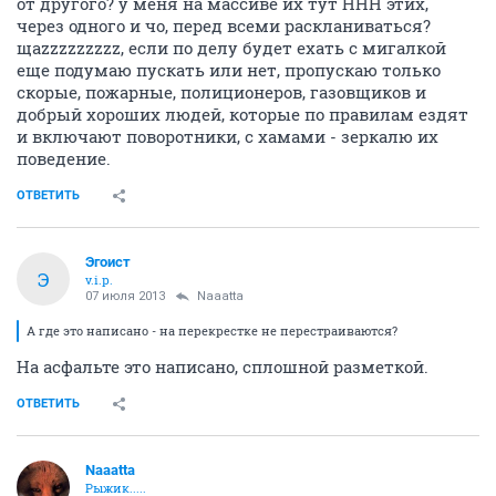
от другого? у меня на массиве их тут ННН этих,
через одного и чо, перед всеми раскланиваться?
щаzzzzzzzzz, если по делу будет ехать с мигалкой
еще подумаю пускать или нет, пропускаю только
скорые, пожарные, полиционеров, газовщиков и
добрый хороших людей, которые по правилам ездят
и включают поворотники, с хамами - зеркалю их
поведение.
ОТВЕТИТЬ
Эгоист
Э
v.i.p.
07 июля 2013
Naaatta
А где это написано - на перекрестке не перестраиваются?
На асфальте это написано, сплошной разметкой.
ОТВЕТИТЬ
Naaatta
Рыжик.....