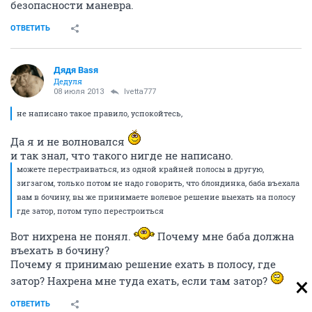
безопасности маневра.
ОТВЕТИТЬ
Дядя Ваsя
Дедуля
08 июля 2013
Ivetta777
не написано такое правило, успокойтесь,
Да я и не волновался
и так знал, что такого нигде не написано.
можете перестраиваться, из одной крайней полосы в другую,
зигзагом, только потом не надо говорить, что блондинка, баба въехала
вам в бочину, вы же принимаете волевое решение выехать на полосу
где затор, потом тупо перестроиться
Вот нихрена не понял.
Почему мне баба должна
въехать в бочину?
Почему я принимаю решение ехать в полосу, где
затор? Нахрена мне туда ехать, если там затор?
ОТВЕТИТЬ