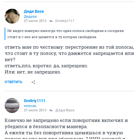
Дядя Ваsя
Дедуля
07 июля 2013
Dmitriy1111
Не видел наверно никогда что одна полоса свободная а соседняя
стоит и с нее все щемятся в ту которая свободная.
ответь мне по честному: перестроение из той полосы,
что стоит в ту полосу, что движется запрещается или
нет?
ответь,плз, коротко: да, запрещено.
Или: нет, не запрещено.
ОТВЕТИТЬ
Dmitriy1111
veteran
07 июля 2013
Дядя Ваsя
Конечно не запрещено если поворотник включил и
убедился в безопасности маневра.
А ежели ты без поворотника щемишься в чужую
полосу то что тут пля обсуждать ? ННН негодяй и