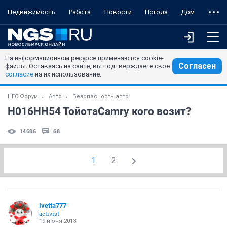
Недвижимость
Работа
Новости
Погода
Дом
На информационном ресурсе применяются cookie-
Согласен
файлы. Оставаясь на сайте, вы подтверждаете свое
согласие
на их использование.
НГС.Форум
Авто
Безопасность авто
Н016НН54 ТойотаCamry кого возит?
14686
68
1
2
Ivetta777
activist
19 июня 2013