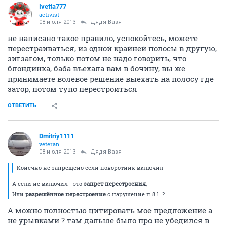
Ivetta777
activist
08 июля 2013
Дядя Ваsя
не написано такое правило, успокойтесь, можете
перестраиваться, из одной крайней полосы в другую,
зигзагом, только потом не надо говорить, что
блондинка, баба въехала вам в бочину, вы же
принимаете волевое решение выехать на полосу где
затор, потом тупо перестроиться
ОТВЕТИТЬ
Dmitriy1111
veteran
08 июля 2013
Дядя Ваsя
Конечно не запрещено если поворотник включил
А если не включил - это
запрет перестроения
,
Или
разрешённое перестроение
с нарушение п.8.1. ?
А можно полностью цитировать мое предложение а
не урывками ? там дальше было про не убедился в