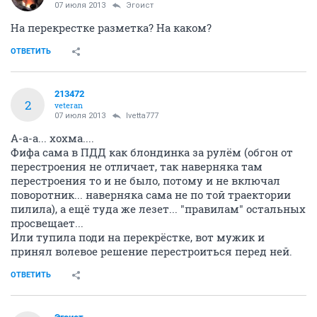
07 июля 2013
Эгоист
На перекрестке разметка? На каком?
ОТВЕТИТЬ
213472
2
veteran
07 июля 2013
Ivetta777
А-а-а... хохма....
Фифа сама в ПДД как блондинка за рулём (обгон от
перестроения не отличает, так наверняка там
перестроения то и не было, потому и не включал
поворотник... наверняка сама не по той траектории
пилила), а ещё туда же лезет... "правилам" остальных
просвещает...
Или тупила поди на перекрёстке, вот мужик и
принял волевое решение перестроиться перед ней.
ОТВЕТИТЬ