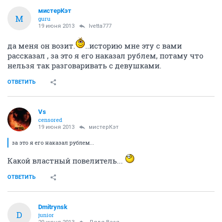
мистерКэт
М
guru
19 июня 2013
Ivetta777
да меня он возит.
..историю мне эту с вами
рассказал , за это я его наказал рублем, потаму что
нельзя так разговаривать с девушками.
ОТВЕТИТЬ
Vs
censored
19 июня 2013
мистерКэт
за это я его наказал рублем...
Какой властный повелитель...
ОТВЕТИТЬ
Dmitrynsk
D
junior