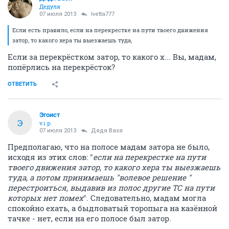
Дедуля
07 июля 2013
Ivetta777
Если есть правило, если на перекрестке на пути твоего движения
затор, то какого хера ты выезжаешь туда,
Если за перекрёстком затор, то какого х... Вы, мадам,
попёрлись на перекрёсток?
ОТВЕТИТЬ
Эгоист
Э
v.i.p.
07 июля 2013
Дядя Ваsя
Предполагаю, что на полосе мадам затора не было,
исходя из этих слов: "
если на перекрестке на пути
твоего движения затор, то какого хера ты выезжаешь
туда, а потом принимаешь "волевое решение "
перестроиться, выдавив из полос другие ТС на пути
которых нет помех
". Следовательно, мадам могла
спокойно ехать, а быдловатый торопыга на казённой
тачке - нет, если на его полосе был затор.