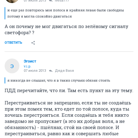
07 июля 2013
Ivetta777
и еще раз повторюсь моя полоса и крайняя левая были свободны
потому я могла спокойно двигаться
А он почему не мог двигаться по зелёному сигналу
светофора? ?
ОТВЕТИТЬ
Эгоист
Э
v.i.p.
07 июля 2013
Дядя Ваsя
я никогда не слышал, что я в таких случаях обязан стоять
ПДД перечитайте, что ли. Там есть пункт на эту тему.
Перестраиваться не запрещено, если ты не создаёшь
при этом помех тем, кто едет по той полосе, куда ты
хочешь перестроиться. Если создаёшь и тебя никто
заведомо не пропускает (а это их добрая воля, а не
обязанность) - пшёлнах, стой на своей полосе. И
перестраиваться, равно как и совершать любые