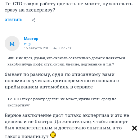
Т.е. СТО такую работу сделать не может, нужно ехать
сразу на экспертизу?
ОТВЕТИТЬ
Мастер
М
v.i.p.
15 августа 2013
Эгоист
Или я не прав, думая, что сначала обязательно должен появиться
какой-нибудь люфт, стук, скрип, биение, подтекание и т.п.?
бывает по разному, судя по описанному вами
поломка случилась единовременно и совпала с
прибыванием автомобиля в сервисе
Т.е. СТО такую работу сделать не может, нужно ехать сразу на
экспертизу?
Верное заключение даст только экспертиза и это не
дёшево и не быстро. Да желательно, чтобы эксперт
был компетентным и достаточно опытным, а то
такого понапишут