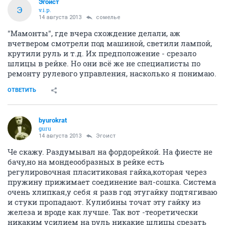
Эгоист
Э
v.i.p.
14 августа 2013
сомелье
"Мамонты", где вчера схождение делали, аж
вчетвером смотрели под машиной, светили лампой,
крутили руль и т.д. Их предположение - срезало
шлицы в рейке. Но они всё же не специалисты по
ремонту рулевого управления, насколько я понимаю.
ОТВЕТИТЬ
byurokrat
guru
14 августа 2013
Эгоист
Че скажу. Раздумывал на фордорейкой. На фиесте не
бачу,но на мондеообразных в рейке есть
регулировочная пласитиковая гайка,которая через
пружину прижимает соединение вал-сошка. Система
очень хлипкая,у себя я разв год этугайку подтягиваю
и стуки пропадают. Кулибины точат эту гайку из
железа и вроде как лучше. Так вот -теоретически
никаким усилием на руль никакие шлицы срезать