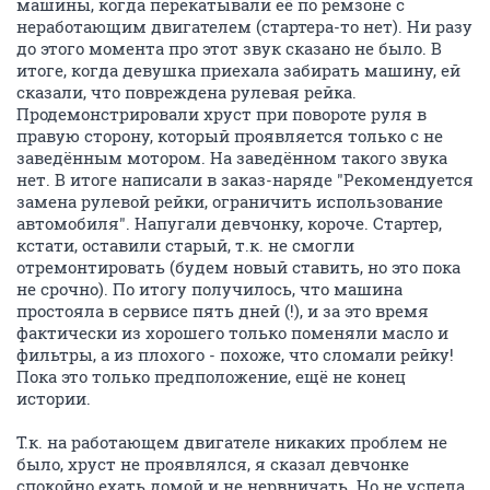
машины, когда перекатывали её по ремзоне с
неработающим двигателем (стартера-то нет). Ни разу
до этого момента про этот звук сказано не было. В
итоге, когда девушка приехала забирать машину, ей
сказали, что повреждена рулевая рейка.
Продемонстрировали хруст при повороте руля в
правую сторону, который проявляется только с не
заведённым мотором. На заведённом такого звука
нет. В итоге написали в заказ-наряде "Рекомендуется
замена рулевой рейки, ограничить использование
автомобиля". Напугали девчонку, короче. Стартер,
кстати, оставили старый, т.к. не смогли
отремонтировать (будем новый ставить, но это пока
не срочно). По итогу получилось, что машина
простояла в сервисе пять дней (!), и за это время
фактически из хорошего только поменяли масло и
фильтры, а из плохого - похоже, что сломали рейку!
Пока это только предположение, ещё не конец
истории.
Т.к. на работающем двигателе никаких проблем не
было, хруст не проявлялся, я сказал девчонке
спокойно ехать домой и не нервничать. Но не успела