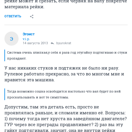
рейке может и срезать, если червяк на валу покрепче
материала рейки.
ОТВЕТИТЬ
Эгоист
Э
v.i.p.
14 августа 2013
byurokrat
Система очень хлипкая,у себя я разв год этугайку подтягиваю и стуки
пропадают.
У нас никаких стуков и подтяжек не было ни разу.
Рулевое работало прекрасно, за что во многом мне и
нравится эта машина.
Тогда возможно сошка освободится настолько что вал будет по ней
проскальзывать и вот те симптомы.
Допустим, там эта деталь есть, просто не
проявлялась раньше, и сломали именно её. Вопросы:
1) почему тогда нет хруста на заведённом двигателе?
ГУР через все преграды продавливает? 2) раз вы эту
гайку подтягивали, значит, она не внутри рейки