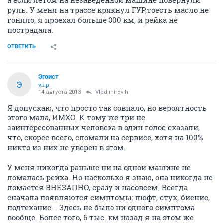
а если летом на незаведенной машине повернули
руль. У меня на трассе крякнул ГУР,тоесть масло не
гоняло, я проехал больше 300 км, и рейка не
пострадала.
ОТВЕТИТЬ
Эгоист
Э
v.i.p.
14 августа 2013
Vladimirovih
Я допускаю, что просто так совпало, но вероятность
этого мала, ИМХО. К тому же три не
заинтересованных человека в один голос сказали,
что, скорее всего, сломали на сервисе, хотя на 100%
никто из них не уверен в этом.
У меня никогда раньше ни на одной машине не
ломалась рейка. Но насколько я знаю, она никогда не
ломается ВНЕЗАПНО, сразу и насовсем. Всегда
сначала появляются симптомы: люфт, стук, биение,
подтекание... Здесь не было ни одного симптома
вообще. Более того, 6 тыс. км назад я на этом же