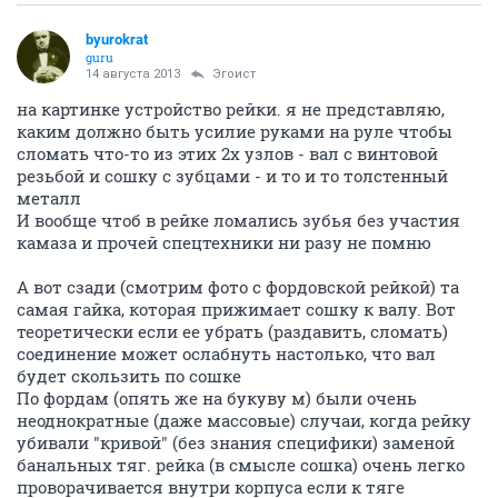
byurokrat
guru
14 августа 2013
Эгоист
на картинке устройство рейки. я не представляю,
каким должно быть усилие руками на руле чтобы
сломать что-то из этих 2х узлов - вал с винтовой
резьбой и сошку с зубцами - и то и то толстенный
металл
И вообще чтоб в рейке ломались зубья без участия
камаза и прочей спецтехники ни разу не помню
А вот сзади (смотрим фото с фордовской рейкой) та
самая гайка, которая прижимает сошку к валу. Вот
теоретически если ее убрать (раздавить, сломать)
соединение может ослабнуть настолько, что вал
будет скользить по сошке
По фордам (опять же на букуву м) были очень
неоднократные (даже массовые) случаи, когда рейку
убивали "кривой" (без знания специфики) заменой
банальных тяг. рейка (в смысле сошка) очень легко
проворачивается внутри корпуса если к тяге