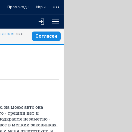
т
Промокоды
Игры
огласие
на их
Согласен
. на моем авто она
о - трещин нет и
 подкрался незаметно -
 все в мелких раковинках.
 у меня отсутствует, и