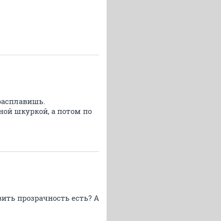
/расплавишь.
ой шкуркой, а потом по
вить прозрачность есть? А