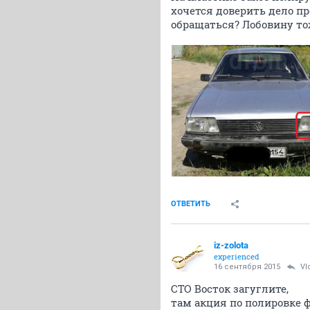
хочется доверить дело п
обращаться? Лобовину то
ОТВЕТИТЬ
iz-zolota
experienced
16 сентября 2015
Vl
СТО Восток загуглите,
там акция по полировке ф