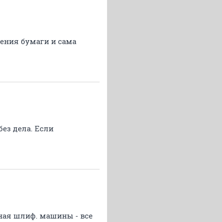
ления бумаги и сама
без дела. Если
чная шлиф. машины - все