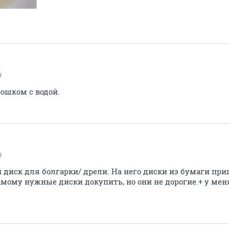
d
рошком с водой.
d
 диск для болгарки/ дрели. На него диски из бумаги пр
амому нужные диски докупить, но они не дорогие.+ у меня 