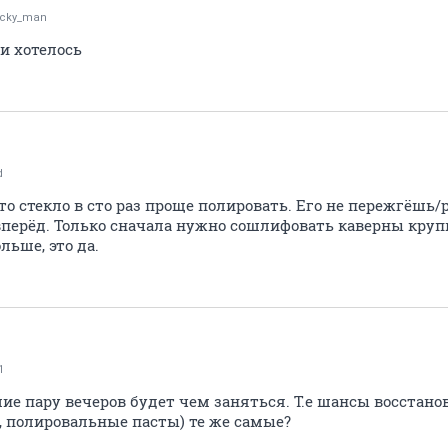
cky_man
 и хотелось
d
то стекло в сто раз проще полировать. Его не пережгёшь
ерёд. Только сначала нужно сошлифовать каверны крупн
ьше, это да.
1
ие пару вечеров будет чем заняться. Т.е шансы восстано
 полировальные пасты) те же самые?