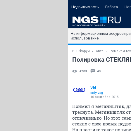
Недвижимость
Работа
Но
На информационном ресурсе при
использование.
НГС.Форум
Авто
Ремонт и те
Полировка СТЕКЛЯН
4783
48
Vld
only vag
16 сентября 2015
Поимел я мегаништяк, для
треснута. Мегяништяк от
отличненько! Но этот сам
стекло с свое время подв
На пластике такое полиру