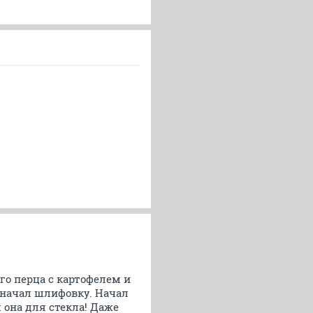
о перца с картофелем и
 начал шлифовку. Начал
м она для стекла! Даже