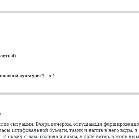
асть 4)
славной культуры"? - ч.1
d
итие ситуации. Вчера вечером, откушамши фаршированног
пасы шлифовальной бумаги, тазик и налив в него воды, я
 И скажу я вам, господа и дамы, в поле ветер, в жопе ды