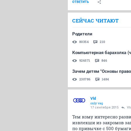
ОТВЕТИТЬ
СЕЙЧАС ЧИТАЮТ
Родители
80354
210
Компьютерная барахолка (ч
926571
846
Зачем детям "Основы право
230786
1484
Vld
only vag
17 сентября 2015
Vl
Тем кому интересно разв
извлекши из закромов за
по привычке с 500 бумаги.