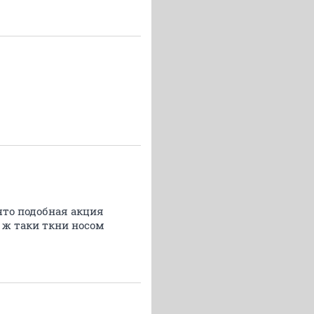
что подобная акция
 ж таки ткни носом