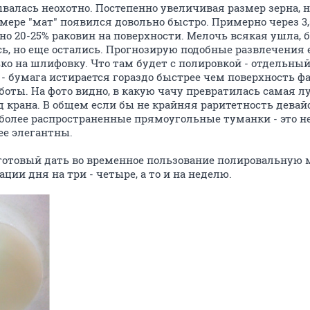
валась неохотно. Постепенно увеличивая размер зерна,
й мере "мат" появился довольно быстро. Примерно через 3
но 20-25% раковин на поверхности. Мелочь всякая ушла, 
, но еще остались. Прогнозирую подобные развлечения 
ко на шлифовку. Что там будет с полировкой - отдельный 
 - бумага истирается гораздо быстрее чем поверхность ф
аботы. На фото видно, в какую чачу превратилась самая 
д крана. В общем если бы не крайняя раритетность девайса
более распространенные прямоугольные туманки - это не
ее элегантны.
готовый дать во временное пользование полировальную 
ции дня на три - четыре, а то и на неделю.