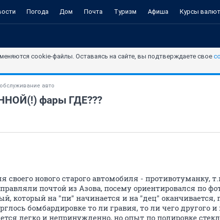
вости
Погода
Дом
Почта
Туризм
Афиша
Курсы валю
меняются cookie-файлы. Оставаясь на сайте, вы подтверждаете свое
с
хобслуживание авто
НОЙ(!) фары ГДЕ???
 своего нового старого автомобиля - противотуманку, т.к
правляли почтой из Азова, посему ориентировался по фот
ый, который на "пи" начинается и на "дец" оканчивается,
ерглось бомбардировке то ли гравия, то ли чего другого и
ется легко и непринужденно, но опыт по полировке стекла