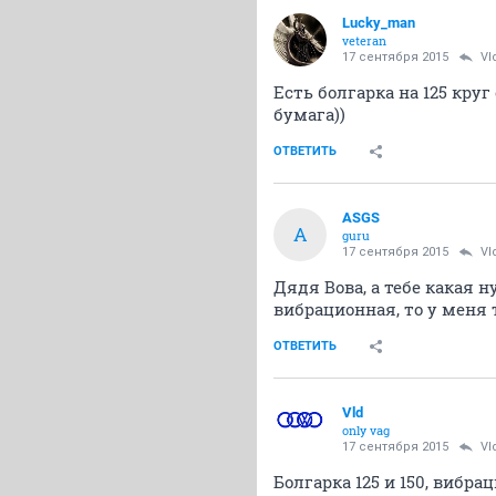
Lucky_man
veteran
17 сентября 2015
Vl
Есть болгарка на 125 кру
бумага))
ОТВЕТИТЬ
ASGS
A
guru
17 сентября 2015
Vl
Дядя Вова, а тебе какая н
вибрационная, то у меня т
ОТВЕТИТЬ
Vld
only vag
17 сентября 2015
Vl
Болгарка 125 и 150, вибр