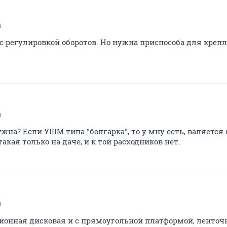
d
г с регулировкой оборотов. Но нужна приспособа для креп
d
ужна? Если УШМ типа "болгарка", то у мну есть, валяется 
акая только на даче, и к той расходников нет.
d
ационная дисковая и с прямоугольной платформой, ленто