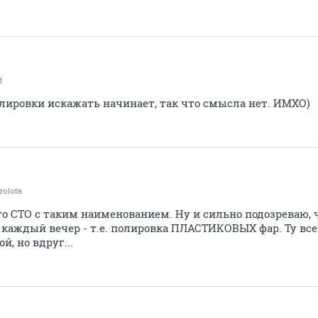
d
олировки искажать начинает, так что смысла нет. ИМХО)
-zolota
го СТО с таким наименованием. Ну и сильно подозреваю, 
 каждый вечер - т.е. полировка ПЛАСТИКОВЫХ фар. Ту все
, но вдруг...