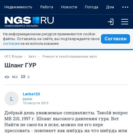
Недвижимость
Работа
Новости
Погода
Дом
На информационном ресурсе применяются cookie-
Согласен
файлы. Оставаясь на сайте, вы подтверждаете свое
согласие
на их использование.
НГС.Форум
Авто
Ремонт и техобслуживание авто
Шланг ГУР
963
3
Larisa123
L
junior
10 августа 2019
Добрый день уважаемые специалисты. Тако1й вопрос
МВ 210, 1997 г. Шланг высокого давления гура. Вот
Найти не смогла в нске, можно ли его пере
прессовать - повлияет как нибудь на что нибудь или