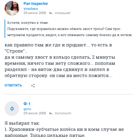
Pan Inspector
улыбака
09 июня 2008
опаньки!
Кстати, попутно к теме.
Подскажите, где нормально можно обжать хвост троса? Сам трос
метражем продается, видел, а вот обжимать самому боязно да и нечем.
как правило там же где и продают... то есть в
"Стропе"..
да и самому хвост в кольцо сделать, 2 минуты
времени, ничего там нету сложного... пополам
разделил - на виток-два сдвинул и заплел в
обратную сторону. он сам на место ложится...
ОТВЕТИТЬ
Ф-1
Ф
guru
09 июня 2008
Gorunuch
Я выбирал так:
1. Храповики-зубчатые колёса ни в коем случае не
наборные. Только цельные литые.