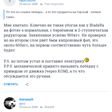
V
experienced
09 июня 2008
Pan Inspector
ТО что по ссылке лебедка... а то что продается на Горской - полное
гуано...
Мне хватало. Конечно не такая убогая как у BladeRа
на фотке а нормальная, с барабаном и 2-ступенчатым
редуктором. Заявленное усилие 900кгс. Не проверял
но на втором слое рвёт 6мм капроновый фал, это
около 600кгс, на первом соответственно чуть больше
будет.
P.S. но потом устал и поставил электрику
P.P.S. механической принято называть лебёдку с
приводом от движка (через КОМ), а то что
обсуждается это ручная.
ОТВЕТИТЬ
Gorunuch
guru
09 июня 2008
BladeR