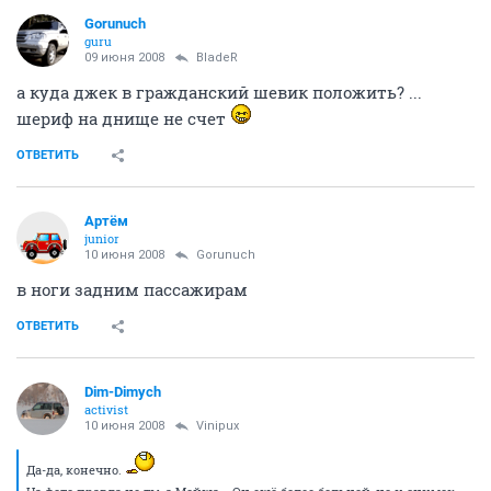
Gorunuch
guru
09 июня 2008
BladeR
а куда джек в гражданский шевик положить? ...
шериф на днище не счет
ОТВЕТИТЬ
Артём
juniоr
10 июня 2008
Gorunuch
в ноги задним пассажирам
ОТВЕТИТЬ
Dim-Dimych
activist
10 июня 2008
Vinipux
Да-да, конечно.