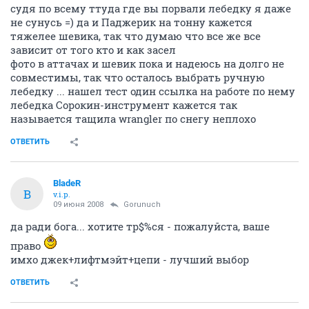
судя по всему ттуда где вы порвали лебедку я даже
не сунусь =) да и Паджерик на тонну кажется
тяжелее шевика, так что думаю что все же все
зависит от того кто и как засел
фото в аттачах и шевик пока и надеюсь на долго не
совместимы, так что осталось выбрать ручную
лебедку ... нашел тест один ссылка на работе по нему
лебедка Сорокин-инструмент кажется так
называется тащила wrangler по снегу неплохо
ОТВЕТИТЬ
BladeR
B
v.i.p.
09 июня 2008
Gorunuch
да ради бога... хотите тр$%ся - пожалуйста, ваше
право
имхо джек+лифтмэйт+цепи - лучший выбор
ОТВЕТИТЬ