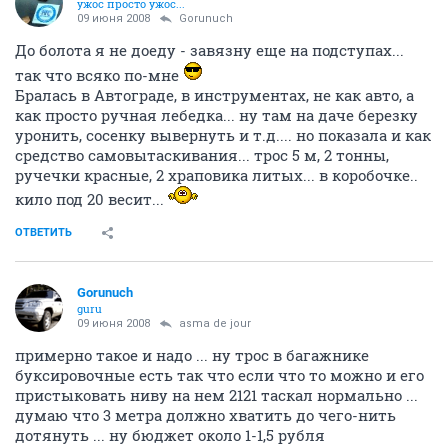
ужос просто ужос...
09 июня 2008
Gorunuch
До болота я не доеду - завязну еще на подступах...
так что всяко по-мне
Бралась в Автограде, в инструментах, не как авто, а
как просто ручная лебедка... ну там на даче березку
уронить, сосенку вывернуть и т.д.... но показала и как
средство самовытаскивания... трос 5 м, 2 тонны,
ручечки красные, 2 храповика литых... в коробочке..
кило под 20 весит...
ОТВЕТИТЬ
Gorunuch
guru
09 июня 2008
asma de jour
примерно такое и надо ... ну трос в багажнике
буксировочные есть так что если что то можно и его
пристыковать ниву на нем 2121 таскал нормально ...
думаю что 3 метра должно хватить до чего-нить
дотянуть ... ну бюджет около 1-1,5 рубля