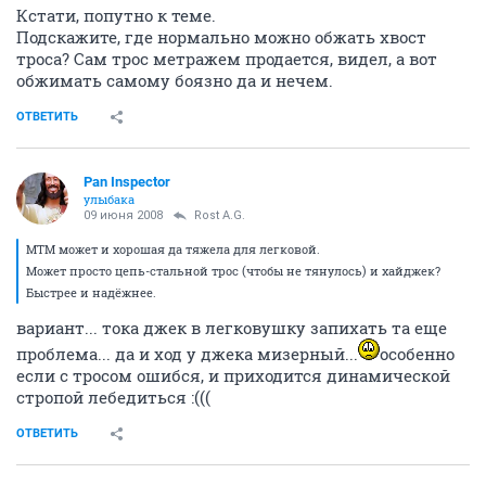
Кстати, попутно к теме.
Подскажите, где нормально можно обжать хвост
троса? Сам трос метражем продается, видел, а вот
обжимать самому боязно да и нечем.
ОТВЕТИТЬ
Pan Inspector
улыбака
09 июня 2008
Rost A.G.
МТМ может и хорошая да тяжела для легковой.
Может просто цепь-стальной трос (чтобы не тянулось) и хайджек?
Быстрее и надёжнее.
вариант... тока джек в легковушку запихать та еще
проблема... да и ход у джека мизерный...
особенно
если с тросом ошибся, и приходится динамической
стропой лебедиться :(((
ОТВЕТИТЬ