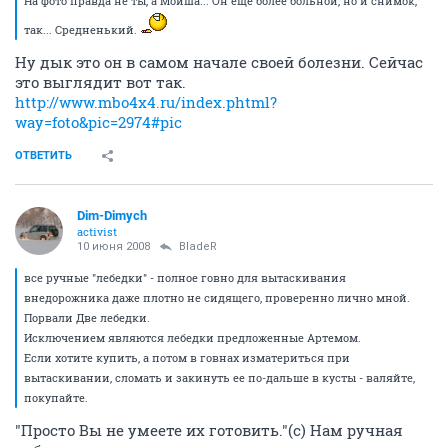
На фото правда не ты, а Мойша... Он ещё более больной, но и снимок,
так... Средненький.
Ну дык это он в самом начале своей болезни. Сейчас
это выглядит вот так.
http://www.mbo4x4.ru/index.phtml?
way=foto&pic=2974#pic
ОТВЕТИТЬ
Dim-Dimych
activist
10 июня 2008
BladeR
все ручные "лебедки" - полное говно для вытаскивания
внедорожника даже плотно не сидящего, проверенно лично мной.
Порвали Две лебедки.
Исключением являются лебедки предложенные Артемом.
Если хотите купить, а потом в говнах изматериться при
вытаскивании, сломать и закинуть ее по-дальше в кусты - валяйте,
покупайте.
"Просто Вы не умеете их готовить."(с) Нам ручная