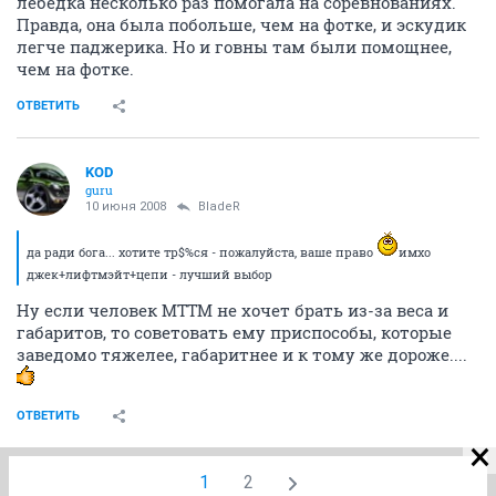
лебедка несколько раз помогала на соревнованиях.
Правда, она была побольше, чем на фотке, и эскудик
легче паджерика. Но и говны там были помощнее,
чем на фотке.
ОТВЕТИТЬ
KOD
guru
10 июня 2008
BladeR
да ради бога... хотите тр$%ся - пожалуйста, ваше право
имхо
джек+лифтмэйт+цепи - лучший выбор
Ну если человек МТТМ не хочет брать из-за веса и
габаритов, то советовать ему приспособы, которые
заведомо тяжелее, габаритнее и к тому же дороже....
ОТВЕТИТЬ
1
2