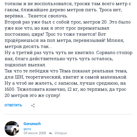
толком и не воспользовался, тросик там всего метр с
гаком, ближайшее дерево метров пять. Троса нет,
верёвка... Тянется сволочь.
Второй раз уже был с собой трос, метров 20. Это было
уже кое что, но как я этот трос перематывал
постоянно, цирк! Трос то тоже тянется! Вот
продёрнешься на пол метра, перевязывай! Мляяя,
метров десять так...
Ну а третий раз чуть чуть не хватило. Сорвало стопор
нах, благо действительно чуть чуть осталось,
подкопал выехал.
Так что те лебёдки что Тёма показал реальная тема,
для ШН, теоретический, хватит и самой маленькой.
Ну а чтоб не жалеть, с запасом, лучше среднюю, на
1600. Тяжеловата конечно, 12 кг, но терпимо, да трос
20 метров это же супер!
ОТВЕТИТЬ
Gorunuch
guru
09 июня 2008
Vinipux