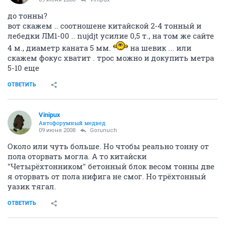
до тонны?
вот скажем .. соотношене китайской 2-4 тонный и
лебедки ЛМ1-00 .. nujdjt усилие 0,5 т., на том же сайте
4 м., диаметр каната 5 мм.
на шевик ... или
скажем фокус хватит . трос можно и докупить метра
5-10 еще
ОТВЕТИТЬ
Vinipux
Автофорумный медвед
09 июня 2008
Gorunuch
Около или чуть больше. Но чтобы реально тонну от
пола оторвать могла. А то китайски
"Четырёхтонником" бетонный блок весом тонны две
я оторвать от пола нифига не смог. Но трёхтонный
уазик тягал.
ОТВЕТИТЬ