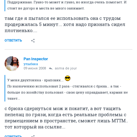
Поддерживаю. Гуано-то может и гуано, но иногда очень помогает. И
стоит не догоро и места не много занимает.
там где я пытался ее использовать она с трудом
продержалась 5 минут... хотя надо признать сидел
плотненько....
ОТВЕТИТЬ
Pan Inspector
улыбака
09 июня 2008
asma de jour
У меня двухтоннка - храповик...
По назначению использовал 2 раза - стягивался с брюха... а так -
больше по хозяйству пользовал - свою цену оправдывает, карман не
тянет...
с брюха сдернуться мож и покатит, а вот тащить
пепелац по грязи, когда есть реальные проблемы с
пермещением в пространстве, сможет лишь МТТМ..
тот которрый на ссылке...
ОТВЕТИТЬ