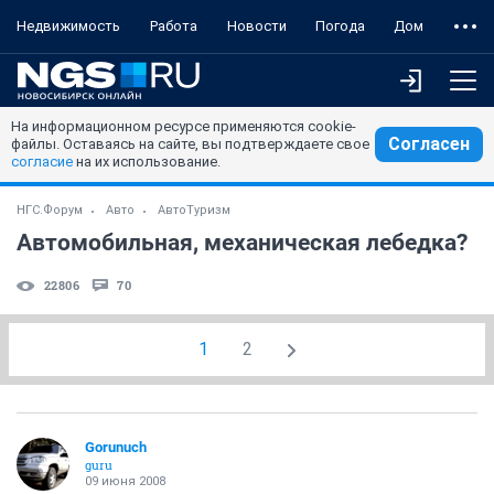
Недвижимость
Работа
Новости
Погода
Дом
На информационном ресурсе применяются cookie-
Согласен
файлы. Оставаясь на сайте, вы подтверждаете свое
согласие
на их использование.
НГС.Форум
Авто
АвтоТуризм
Автомобильная, механическая лебедка?
22806
70
1
2
Gorunuch
guru
09 июня 2008