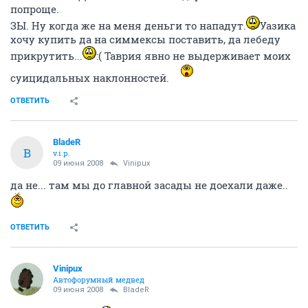
попроще.
ЗЫ. Ну когда же на меня деньги то нападут.
Уазика
хочу купить да на симмексы поставить, да лебеду
прикрутить...
:( Таврия явно не выдерживает моих
суицидальных наклонностей.
ОТВЕТИТЬ
BladeR
B
v.i.p.
09 июня 2008
Vinipux
да не... там мы до главной засады не доехали даже..
ОТВЕТИТЬ
Vinipux
Автофорумный медвед
09 июня 2008
BladeR