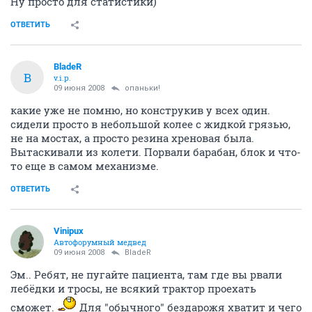
Ну просто для статистики)
ОТВЕТИТЬ
BladeR
B
v.i.p.
09 июня 2008
опаньки!
какие уже не помню, но конструкив у всех один.
сидели просто в небольшой колее с жидкой грязью,
не на мостах, а просто резина хреновая была.
Вытаскивали из колети. Порвали барабан, блок и что-
то еще в самом механизме.
ОТВЕТИТЬ
Vinipux
Автофорумный медвед
09 июня 2008
BladeR
Эм.. Ребят, не пугайте пациента, там где вы рвали
лебёдки и тросы, не всякий трактор проехать
сможет.
Для "обычного" бездарожя хватит и чего