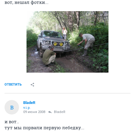
вот, нешал фотки...
ОТВЕТИТЬ
BladeR
B
v.i.p.
09 июня 2008
BladeR
и вот..
тут мы порвали первую лебедку...