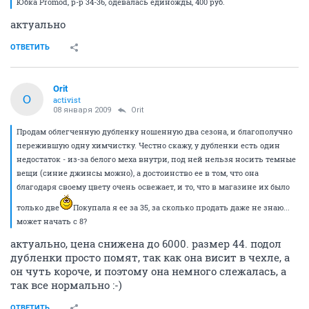
Юбка Promod, р-р 34-36, одевалась единожды, 400 руб.
актуально
ОТВЕТИТЬ
Orit
O
activist
08 января 2009
Orit
Продам облегченную дубленку ношенную два сезона, и благополучно
пережившую одну химчистку. Честно скажу, у дубленки есть один
недостаток - из-за белого меха внутри, под ней нельзя носить темные
вещи (синие джинсы можно), а достоинство ее в том, что она
благодаря своему цвету очень освежает, и то, что в магазине их было
только две
Покупала я ее за 35, за сколько продать даже не знаю...
может начать с 8?
актуально, цена снижена до 6000. размер 44. подол
дубленки просто помят, так как она висит в чехле, а
он чуть короче, и поэтому она немного слежалась, а
так все нормально :-)
ОТВЕТИТЬ