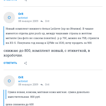
Orit
O
activist
08 января 2009
Orit
Новый комплект нижнего белья Leilieve (пр-во Италия). В чашке
имеются отделы для push up, между чашками стразы в желтом
металле (на фото не совсем понятно). р-р 70С, можно на 75В, стринги
на XS-S. Покупала год назад в ЦУМе за 1530, хочу продать за 900.
снижаю до 800, комплект новый, с этикеткой, в
коробочке.
ОТВЕТИТЬ
Orit
O
activist
08 января 2009
Orit
Сумка новая, кожзам, матовая кожа мягкая. сумка довольно
вместительная. 800 руб.
цена снижена до 600