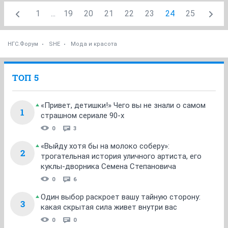
1
...
19
20
21
22
23
24
25
НГС.Форум
SHE
Мода и красота
ТОП 5
«Привет, детишки!» Чего вы не знали о самом
1
страшном сериале 90-х
0
3
«Выйду хотя бы на молоко соберу»:
2
трогательная история уличного артиста, его
куклы-дворника Семена Степановича
0
6
Один выбор раскроет вашу тайную сторону:
3
какая скрытая сила живет внутри вас
0
0