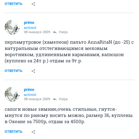
ОТВЕТИТЬ
primo
activist
08 января 2009
Halja
перламутровое (хамелеон) пальто AnnaRitaN (до -25) с
натуральным отстегивающимся меховым
воротником, удлиненными карманами, капюшон
(куплено за 24т.р.) отдам за 9т.р.
ОТВЕТИТЬ
primo
activist
08 января 2009
Halja
сапоги новые зимние,очень стильные, гнутся-
мнутся по раному носить можно, размер 36, куплены
в Океане за 7500р, отдам за 4500р.
ОТВЕТИТЬ