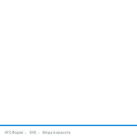
НГС.Форум
SHE
Мода и красота