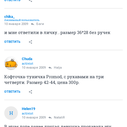
ОТВЕТИТЬ
chika_
Анонимный пользователь
10 января 2009
Баги
и мне ответили в личку...размер 36*28 без ручек
ОТВЕТИТЬ
Chuda
activist
10 января 2009
Halja
Кофточка-туничка Promod, с рукавами на три
четверти. Размер 42-44, цена 300р.
ОТВЕТИТЬ
Helen19
H
activist
10 января 2009
NataliЯ
В этом топе ранее другая девушка продавала эту