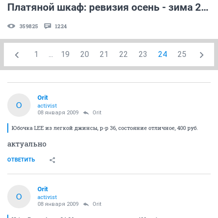
Платяной шкаф: ревизия осень - зима 2008 ч.2
359825
1224
1
...
19
20
21
22
23
24
25
Orit
O
activist
08 января 2009
Orit
Юбочка LEE из легкой джинсы, р-р 36, состояние отличное, 400 руб.
актуально
ОТВЕТИТЬ
Orit
O
activist
08 января 2009
Orit