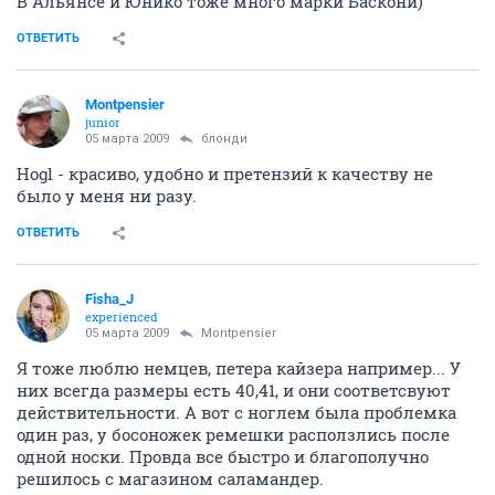
В Альянсе и Юнико тоже много марки Баскони)
ОТВЕТИТЬ
Montpensier
junior
05 марта 2009
блонди
Hogl - красиво, удобно и претензий к качеству не
было у меня ни разу.
ОТВЕТИТЬ
Fisha_J
experienced
05 марта 2009
Montpensier
Я тоже люблю немцев, петера кайзера например... У
них всегда размеры есть 40,41, и они соответсвуют
действительности. А вот с ноглем была проблемка
один раз, у босоножек ремешки расползлись после
одной носки. Провда все быстро и благополучно
решилось с магазином саламандер.