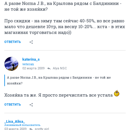
А разве Norma J.B., на Крылова рядом с Балдинини -
не той же хозяйки?
Про скидки - на зиму там сейчас 40-50%, но все равно
мало что дешевле 10тр, на весну 10-20%... кста - в этих
магазинах торговаться надо))
ОТВЕТИТЬ
katerina_s
veteran
02 марта 2009
Alya NSC
А разве Norma J.B., на Крылова рядом с Балдинини - не той же
хозяйки?
Хозяйка та же. Я просто перечислять все устала
ОТВЕТИТЬ
_Lisa_Alisa_
Анонимный пользователь
03 марта 2009
pretty girl