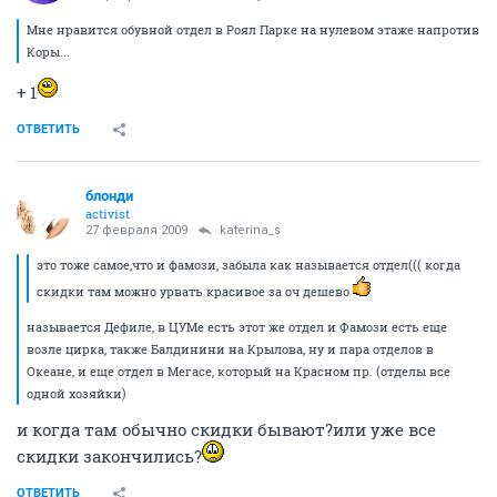
Мне нравится обувной отдел в Роял Парке на нулевом этаже напротив
Коры...
+ 1
ОТВЕТИТЬ
блонди
activist
27 февраля 2009
katerina_s
это тоже самое,что и фамози, забыла как называется отдел((( когда
скидки там можно урвать красивое за оч дешево
называется Дефиле, в ЦУМе есть этот же отдел и Фамози есть еще
возле цирка, также Балдинини на Крылова, ну и пара отделов в
Океане, и еще отдел в Мегасе, который на Красном пр. (отделы все
одной хозяйки)
и когда там обычно скидки бывают?или уже все
скидки закончились?
ОТВЕТИТЬ