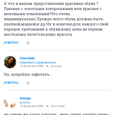
А что в вашем представлении красивая обувь ?
Лаковая с золотыми хохоряшками или красная с
меховыми помпонами?Это очень
индивидуально.Прежде всего обувь должна быть
удобной,модной,и др.Ну и конечно,для каждого свой
порядок требований к обуви,кому цена на первом
месте,кому качество,кому красота.
ОТВЕТИТЬ
Chocolate
хомячина парфюмерная
12 февраля 2009
блонди
Ну, попробую зафотать...
ОТВЕТИТЬ
блонди
activist
13 февраля 2009
Chocolate
ну зачем же сразу золотая...ведь очень удобно через