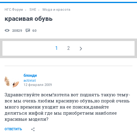
НГС.Форум
SHE
Мода и красота
красивая обувь
20829
60
1
2
блонди
activist
12 февраля 2009
Здраввствуйте всем!хотела вот поднять такую тему-
все мы очень любим красивую обувь,но порой очень
много времени уходит на ее поиски,давайте
делиться инфой где мы приобретаем наиболее
красивые модели?
ОТВЕТИТЬ