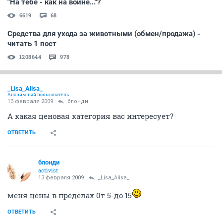
"На тебе - как на войне..."?
6619
68
Средства для ухода за животными (обмен/продажа) -
читать 1 пост
1208644
978
_Lisa_Alisa_
Анонимный пользователь
13 февраля 2009
блонди
А какая ценовая категория вас интересует?
ОТВЕТИТЬ
блонди
activist
13 февраля 2009
_Lisa_Alisa_
меня цены в пределах 0т 5-до 15
ОТВЕТИТЬ