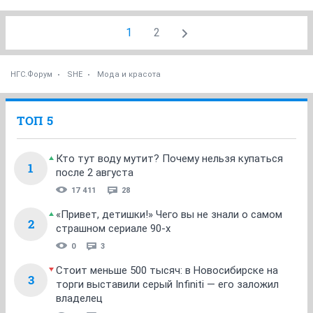
1
2
НГС.Форум
SHE
Мода и красота
ТОП 5
Кто тут воду мутит? Почему нельзя купаться
1
после 2 августа
17 411
28
«Привет, детишки!» Чего вы не знали о самом
2
страшном сериале 90-х
0
3
Стоит меньше 500 тысяч: в Новосибирске на
3
торги выставили серый Infiniti — его заложил
владелец