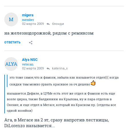
migera
M
member
02 марта 2009
блонди
на железнодорожной, рядом с ремиксом
ОТВЕТИТЬ
Alya NSC
ALYA
veteran
02 марта 2009
katerina_s
это тоже самое,что и фамози, забыла как называется отдел((( когда
скидки там можно урвать красивое за оч дешево
называется Дефиле, в ЦУМе есть этот же отдел и Фамози есть еще
возле цирка, также Балдинини на Крылова, ну и пара отделов в
Океане, и еще отдел в Мегасе, который на Красном пр. (отделы все
одной хозяйки)
Ага, в Мегасе на 2 эт, сразу напротив лестницы,
DiLorenzo называется...