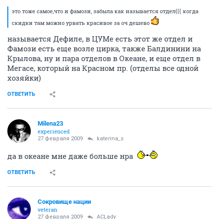
это тоже самое,что и фамози, забыла как называется отдел((( когда
скидки там можно урвать красивое за оч дешево
называется Дефиле, в ЦУМе есть этот же отдел и
Фамози есть еще возле цирка, также Балдинини на
Крылова, ну и пара отделов в Океане, и еще отдел в
Мегасе, который на Красном пр. (отделы все одной
хозяйки)
ОТВЕТИТЬ
Milena23
experienced
27 февраля 2009
katerina_s
да в океане мне даже больше нра
ОТВЕТИТЬ
Сокровище нации
veteran
27 февраля 2009
ACLady