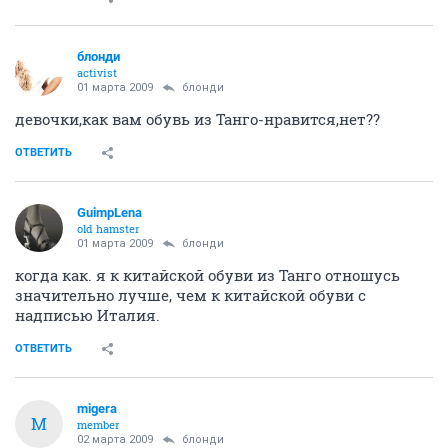
блонди
activist
01 марта 2009
блонди
девочки,как вам обувь из Танго-нравится,нет??
ОТВЕТИТЬ
GuimpLеna
old hamster
01 марта 2009
блонди
когда как. я к китайской обуви из Танго отношусь
значительно лучше, чем к китайской обуви с
надписью Италия.
ОТВЕТИТЬ
migera
M
member
02 марта 2009
блонди