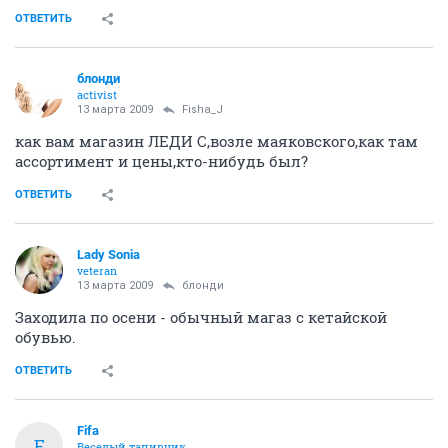
ОТВЕТИТЬ
блонди
activist
13 марта 2009
Fisha_J
как вам магазин ЛЕДИ С,возле маяковского,как там
ассортимент и цены,кто-нибудь был?
ОТВЕТИТЬ
Lady Sonia
veteran
13 марта 2009
блонди
Заходила по осени - обычный магаз с кетайской
обувью.
ОТВЕТИТЬ
Fifa
F
Веселый тапирчик