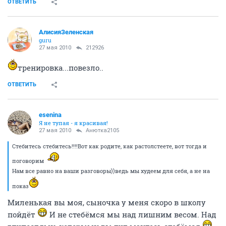
ОТВЕТИТЬ
АлисияЗеленская
guru
27 мая 2010
212926
тренировка...повезло..
ОТВЕТИТЬ
esenina
Я не тупая - я красивая!
27 мая 2010
Анютка2105
Стебитесь стебитесь!!!!Вот как родите, как растолстеете, вот тогда и
поговорим
Нам все равно на ваши разговоры))ведь мы худеем для себя, а не на
показ
Миленькая вы моя, сыночка у меня скоро в школу
пойдёт
И не стебёмся мы над лишним весом. Над