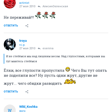
activist
27 мая 2010
АлисияЗеленская
Не переживай!!!
ОТВЕТИТЬ
troya
v.i.p.
27 мая 2010
esenina
И не стебёмся мы над лишним весом. Над глупостями, которыми вы
тут маитесь стебёмся
Ёлки, все глупости пропустила
Чего Вы тут опять
не поделили все? Ну пусть одни жрут, другие не
жрут... чего обидки разводить
ОТВЕТИТЬ
Wild_Koshka
W
guru