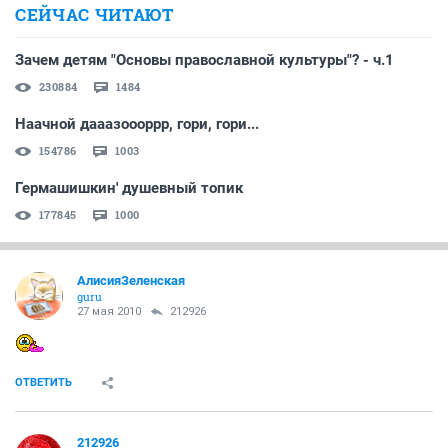
СЕЙЧАС ЧИТАЮТ
Зачем детям "Основы православной культуры"? - ч.1
230884
1484
Наачной дааазоооррр, гори, гори...
154786
1003
Гермашишкин' душевный топик
177845
1000
АлисияЗеленская
guru
27 мая 2010
212926
ОТВЕТИТЬ
212926