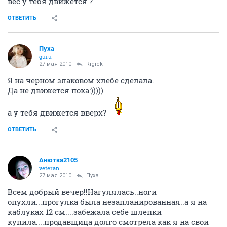
вес у тебя движется ?
ОТВЕТИТЬ
Пуха
guru
27 мая 2010
Rigick
Я на черном злаковом хлебе сделала.
Да не движется пока:)))))
а у тебя движется вверх?
ОТВЕТИТЬ
Анютка2105
veteran
27 мая 2010
Пуха
Всем добрый вечер!!Нагулялась..ноги
опухли...прогулка была незапланированная..а я на
каблуках 12 см....забежала себе шлепки
купила....продавщица долго смотрела как я на свои