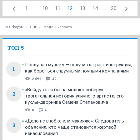
1
...
10
11
12
13
14
...
20
НГС.Форум
SHE
Мода и красота
ТОП 5
Послушал музыку — получил штраф: инструкция,
1
как бороться с шумными ночными компаниями
2 691
39
«Выйду хотя бы на молоко соберу»:
2
трогательная история уличного артиста, его
куклы-дворника Семена Степановича
0
6
«Дело не в юбке или макияже». Следователь
3
объяснил, кто чаще становится жертвой
изнасилования