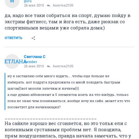
W
guru
26 мая 2010
Анютка2105
да, надо все таки собраться на спорт, думаю пойду в
экстрим фитнесс, там и йога есть, даже рюкзак со
спортивными вещами уже собрала дома:)
ОТВЕТИТЬ
Светлана С
СВЕТЛАНА
member
26 мая 2010
Анютка2105
ну я заставляю себя много ходить....чтобы еще больше не
набирать..вот подруга предложила со мной походить быстрым
шагом))вот мозоли залечим и начнем)))
а еще думаю аббоненемт в 5 элементов взять на что-нибудь..только
пока не знаю чем позаниматься..вообще хочу на сайк..может кто что
посоветует для начинающих?
_________________________________
На сайкле хорошо вес сгоняется, но это тольк ели с
коленными суставами проблем нет. Я походила,
прям воодушевилась, правда начала замечать, что у