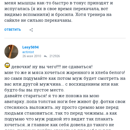
меня мышцы как-то быстро в тонус приходят и
испугалась (я их в свое время перекачала, вот
видимо вспомнили) и бросила. Хотя тренера на
сайкле не сильно перекачаны.
ОТВЕТИТЬ
Lesy5694
activist
26 мая 2010
212926
девочки! ну вы чего!!!! не сдаваться!
мне то же и мяса хочеться жаренного и хлеба белого!
но сами подумайте как потом муж будет смотреть на
вас или другой мужчина... с восхищением или как
будто бы вы пустое место.
давайте стараться! я то же похожа на мою
аватарку..попа толстая ноги бее живот фу..фотки свои
стесняюсь выложить..ну просто сремно мне перед
людьми становиться..так то перед чежимы..а как
подумаю что муж родной это видит так плакать
хочеться..и главное как себя довела до такого не