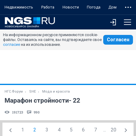
Недвижимость
Работа
Новости
Погода
Дом
На информационном ресурсе применяются cookie-
Согласен
файлы. Оставаясь на сайте, вы подтверждаете свое
согласие
на их использование.
НГС.Форум
SHE
Мода и красота
Марафон стройности- 22
191723
990
1
2
3
4
5
6
7
...
20