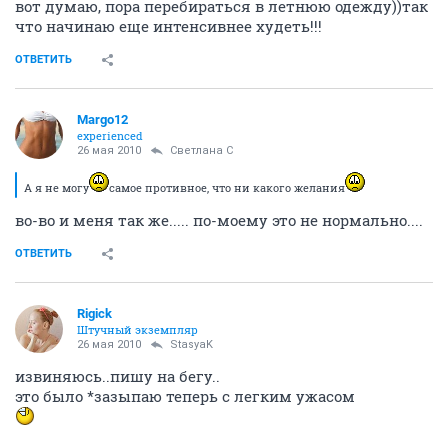
вот думаю, пора перебираться в летнюю одежду))так
что начинаю еще интенсивнее худеть!!!
ОТВЕТИТЬ
Margo12
experienced
26 мая 2010
Светлана С
А я не могу
самое противное, что ни какого желания
во-во и меня так же..... по-моему это не нормально....
ОТВЕТИТЬ
Rigick
Штучный экземпляр
26 мая 2010
StasyaK
извиняюсь..пишу на бегу..
это было *зазыпаю теперь с легким ужасом