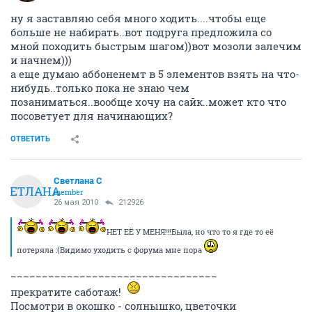
ну я заставляю себя много ходить....чтобы еще
больше не набирать..вот подруга предложила со
мной походить быстрым шагом))вот мозоли залечим
и начнем)))
а еще думаю аббоненемт в 5 элементов взять на что-
нибудь..только пока не знаю чем
позаниматься..вообще хочу на сайк..может кто что
посоветует для начинающих?
ОТВЕТИТЬ
Светлана С
СВЕТЛАНА
member
26 мая 2010
212926
НЕТ ЕЁ У МЕНЯ!!!Была, но что то я где то её
потеряла :(Видимо уходить с форума мне пора
_________________________________
прекратите саботаж!
Посмотри в окошко - солнышко, цветочки