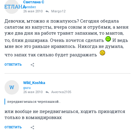
Светлана С
СВЕТЛАНА
member
26 мая 2010
Margo12
Девочки, мтожно я пожалуюсь? Сегодня обедала
салатом из капусты, вчера соком и отрубями, а меня
уже два дня на работе травят запахами, то мантов,
то, блин доширака. Очень хочется сделать
И ведь
мне все это раньше нравилось. Никогда не думала,
что запах так сильно будет раздражать
ОТВЕТИТЬ
Wild_Koshka
W
guru
26 мая 2010
Анютка2105
передвигаешься черепашкой..
или вообще не передвигаешься, ходить приходится
только в командировках
ОТВЕТИТЬ