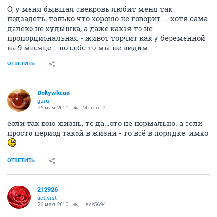
О, у меня бывшая свекровь любит меня так
подзадеть, только что хорошо не говорит.... хотя сама
далеко не худышка, а даже какая то не
пропорциональная - живот торчит как у беременной
на 9 месяце... но себс то мы не видим....
ОТВЕТИТЬ
Boltywkaaa
guru
26 мая 2010
Margo12
если так всю жизнь, то да...это не нормально. а если
просто период такой в жизни - то всё в порядке. имхо
ОТВЕТИТЬ
212926
activist
26 мая 2010
Lesy5694