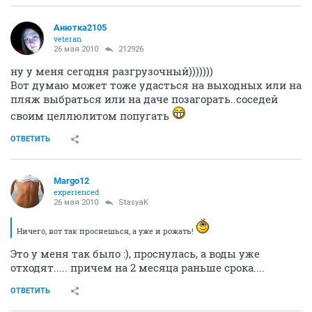
Анютка2105
veteran
26 мая 2010
212926
ну у меня сегодня разгрузочный)))))))
Вот думаю может тоже удасться на выходных или на
пляж выбраться или на даче позагорать..соседей
своим целлюлитом попугать
ОТВЕТИТЬ
Margo12
experienced
26 мая 2010
StasyaK
Ничего, вот так проснешься, а уже и рожать!
Это у меня так было :), проснулась, а воды уже
отходят..... причем на 2 месяца раньше срока....
ОТВЕТИТЬ