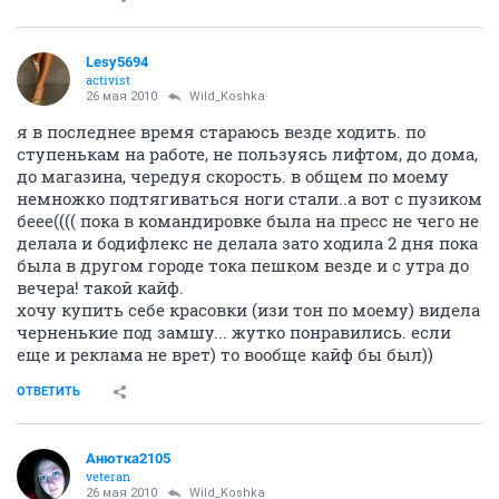
Lesy5694
activist
26 мая 2010
Wild_Koshka
я в последнее время стараюсь везде ходить. по
ступенькам на работе, не пользуясь лифтом, до дома,
до магазина, чередуя скорость. в общем по моему
немножко подтягиваться ноги стали..а вот с пузиком
беее(((( пока в командировке была на пресс не чего не
делала и бодифлекс не делала зато ходила 2 дня пока
была в другом городе тока пешком везде и с утра до
вечера! такой кайф.
хочу купить себе красовки (изи тон по моему) видела
черненькие под замшу... жутко понравились. если
еще и реклама не врет) то вообще кайф бы был))
ОТВЕТИТЬ
Анютка2105
veteran
26 мая 2010
Wild_Koshka