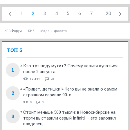
1
2
3
4
5
6
7
...
20
НГС.Форум
SHE
Мода и красота
ТОП 5
Кто тут воду мутит? Почему нельзя купаться
1
после 2 августа
17 411
28
«Привет, детишки!» Чего вы не знали о самом
2
страшном сериале 90-х
0
3
Стоит меньше 500 тысяч: в Новосибирске на
3
торги выставили серый Infiniti — его заложил
владелец