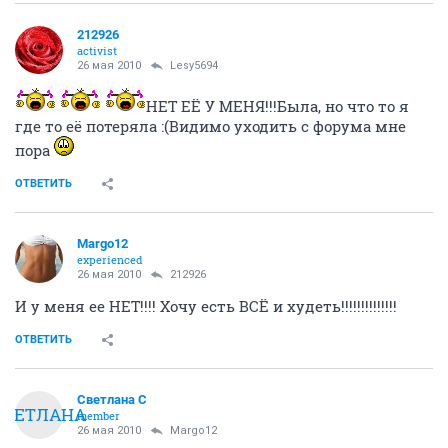
212926
activist
26 мая 2010
Lesy5694
НЕТ ЕЁ У МЕНЯ!!!Была, но что то я
где то её потеряла :(Видимо уходить с форума мне
пора
ОТВЕТИТЬ
Margo12
experienced
26 мая 2010
212926
И у меня ее НЕТ!!!! Хочу есть ВСЁ и худеть!!!!!!!!!!!!!!
ОТВЕТИТЬ
Светлана С
СВЕТЛАНА
member
26 мая 2010
Margo12