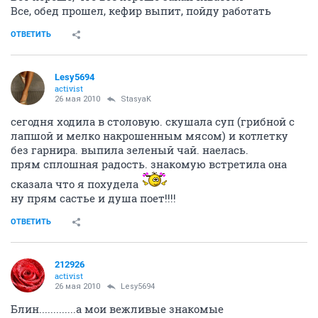
Все, обед прошел, кефир выпит, пойду работать
ОТВЕТИТЬ
Lesy5694
activist
26 мая 2010
StasyaK
сегодня ходила в столовую. скушала суп (грибной с
лапшой и мелко накрошенным мясом) и котлетку
без гарнира. выпила зеленый чай. наелась.
прям сплошная радость. знакомую встретила она
сказала что я похудела
ну прям састье и душа поет!!!!
ОТВЕТИТЬ
212926
activist
26 мая 2010
Lesy5694
Блин.............а мои вежливые знакомые