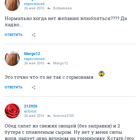
experienced
26 мая 2010
Boltywkaaa
Нормально когда нет желания влюбляться???? Да
ладно...
ОТВЕТИТЬ
Margo12
experienced
26 мая 2010
Margo12
Это точно что-то не так с гормонами
ОТВЕТИТЬ
212926
activist
26 мая 2010
Анютка2105
Обед салат из свежих овощей (без заправки) и 2
бутера с плавленым сыром. Ну нет у меня силы
воли, радует одно вечером на тренировку. Кстате (это