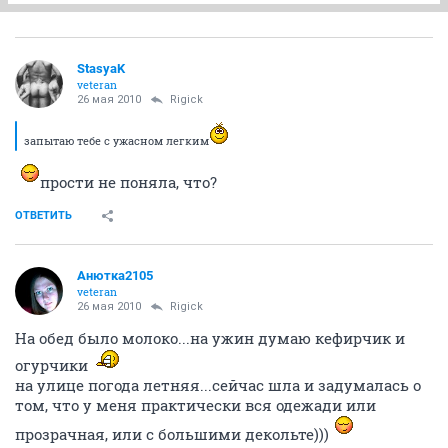
StasyaK
veteran
26 мая 2010
Rigick
запытаю тебе с ужасном легким
прости не поняла, что?
ОТВЕТИТЬ
Анютка2105
veteran
26 мая 2010
Rigick
На обед было молоко...на ужин думаю кефирчик и
огурчики
на улице погода летняя...сейчас шла и задумалась о
том, что у меня практически вся одежади или
прозрачная, или с большими декольте)))