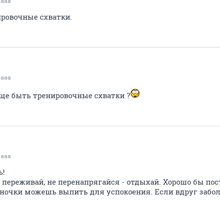
naaa
ировочные схватки.
naaa
еще быть тренировочные схватки ?
naaa
ь!
 переживай, не перенапрягайся - отдыхай. Хорошо бы пос
яночки можешь выпить для успокоения. Если вдруг заболи