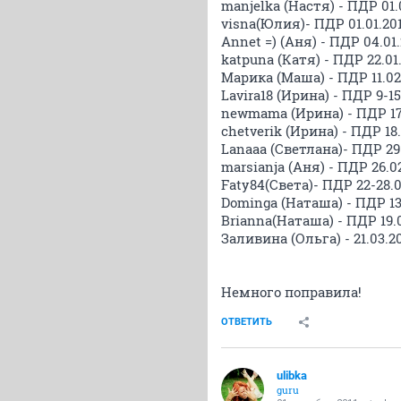
manjelka (Настя) - ПДР 01
visna(Юлия)- ПДР 01.01.2
Annet =) (Аня) - ПДР 04.0
katpuna (Катя) - ПДР 22.01
Марика (Маша) - ПДР 11.
Lavira18 (Ирина) - ПДР 9-1
newmama (Ирина) - ПДР 17
chetverik (Ирина) - ПДР 18
Lanaaa (Светлана)- ПДР 29
marsianja (Аня) - ПДР 26.02
Faty84(Света)- ПДР 22-28.
Dominga (Наташа) - ПДР 13
Brianna(Наташа) - ПДР 19.
Заливина (Ольга) - 21.03.
Немного поправила!
ОТВЕТИТЬ
ulibka
guru