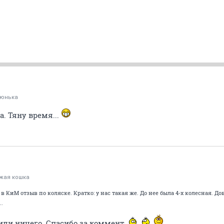
тюнька
а. Тяну время...
жая кошка
в КиМ отзыв по коляске. Кратко: у нас такая же. До нее была 4-х колесная. Д
.
пили ничего. Спасибо за коммент