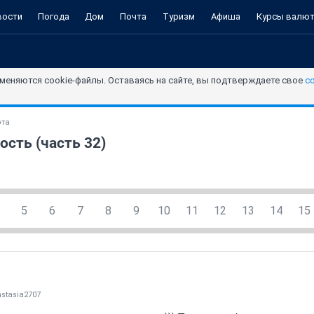
вости
Погода
Дом
Почта
Туризм
Афиша
Курсы валю
меняются cookie-файлы. Оставаясь на сайте, вы подтверждаете свое
с
ота
ость (часть 32)
5
6
7
8
9
10
11
12
13
14
15
stasia2707