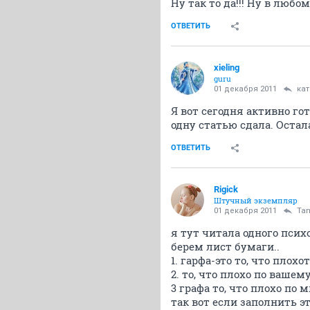
Ну так то да!!! Ну в любо
ОТВЕТИТЬ
xieling
guru
01 декабря 2011
ка
Я вот сегодня активно го
одну статью сдала. Остал
ОТВЕТИТЬ
Rigick
Штучный экземпляр
01 декабря 2011
Tan
я тут читала одного психо
берем лист бумаги..
1. гарфа-это то, что плох
2. то, что плохо по ваше
3 графа то, что плохо по
так вот если заполнить э