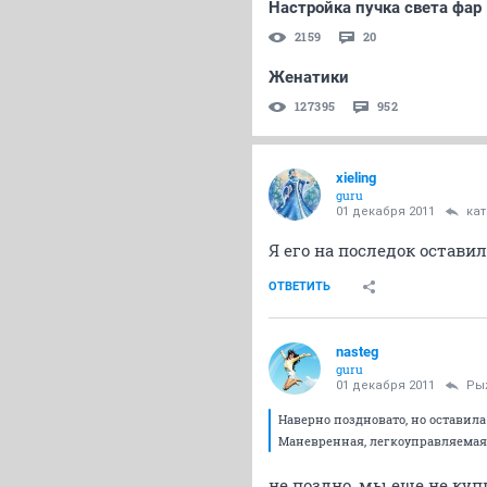
Настройка пучка света фар
2159
20
Женатики
127395
952
xieling
guru
01 декабря 2011
ка
Я его на последок оставил
ОТВЕТИТЬ
nasteg
guru
01 декабря 2011
Ры
Наверно поздновато, но оставила 
Маневренная, легкоуправляемая.
не поздно, мы еще не ку