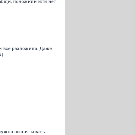
ообщи, положили или нет...
и все разложила. Даже
РД
и нужно воспитывать