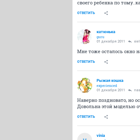
своего ребенка по тому..
ОТВЕТИТЬ
катюнька
guru
01 декабря 2011
xie
Мне тоже осталось окно на
ОТВЕТИТЬ
Рыжая кошка
experienced
01 декабря 2011
nas
Наверно поздновато, но ос
Довольна этой моделью о
ОТВЕТИТЬ
vinia