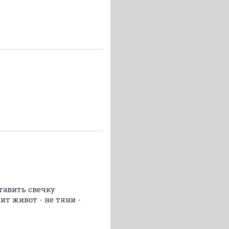
тавить свечку
т живот - не тяни -