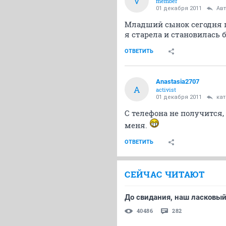
V
member
01 декабря 2011
Ав
Младший сынок сегодня шо
я старела и становилась 
ОТВЕТИТЬ
Anastasia2707
A
activist
01 декабря 2011
ка
С телефона не получится,
меня.
ОТВЕТИТЬ
СЕЙЧАС ЧИТАЮТ
До свидания, наш ласковы
40486
282