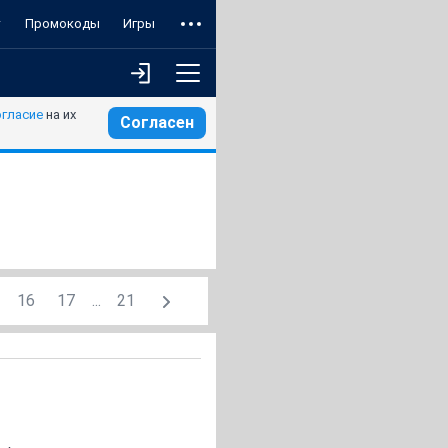
т
Промокоды
Игры
огласие
на их
Согласен
16
17
...
21