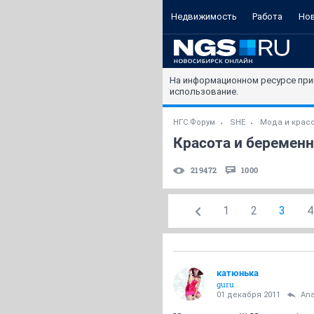
Недвижимость
Работа
Но
На информационном ресурсе при
использование.
НГС.Форум
SHE
Мода и крас
Красота и беременн
219472
1000
1
2
3
4
катюнька
guru
01 декабря 2011
Ana