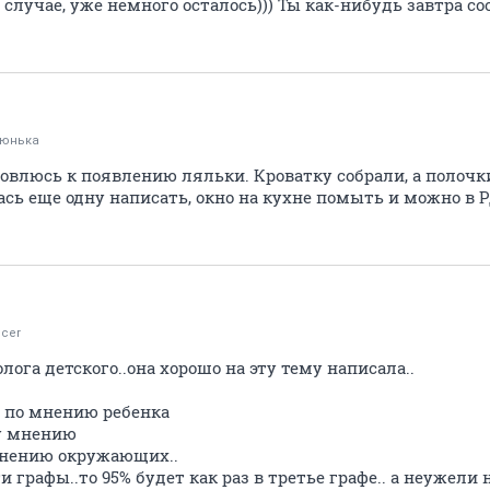
м случае, уже немного осталось))) Ты как-нибудь завтра с
тюнька
товлюсь к появлению ляльки. Кроватку собрали, а полочк
ась еще одну написать, окно на кухне помыть и можно в 
cer
лога детского..она хорошо на эту тему написала..
от по мнению ребенка
му мнению
 мнению окружающих..
ти графы..то 95% будет как раз в третье графе.. а неужел