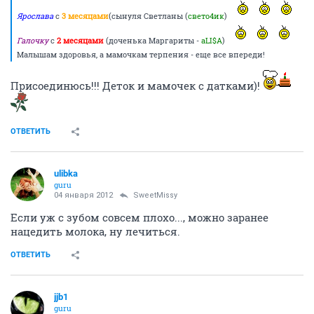
Ярослава
с
3 месяцами
(сынуля Светланы (
свето4ик
)
Галочку
с
2 месяцами
(доченька Маргариты -
aLI$A
)
Малышам здоровья, а мамочкам терпения - еще все впереди!
Присоединюсь!!! Деток и мамочек с датками)!
ОТВЕТИТЬ
ulibka
guru
04 января 2012
SweetMissy
Если уж с зубом совсем плохо..., можно заранее
нацедить молока, ну лечиться.
ОТВЕТИТЬ
jjb1
guru