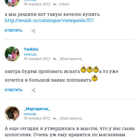
05 января 2012
ulibka
а мы решили вот такую качелю купить
http://avush.ru/catalogue/viewgoods/57/
ОТВЕТИТЬ
Yankina
veteran
05 января 2012
_Маргаритка_
завтра будем пробовать искать
а то уже
хочется в большой ванне поплавать
ОТВЕТИТЬ
_Маргаритка_
veteran
05 января 2012
_Маргаритка_
А еще сегодня я утвердилась в мысли, что у нас сына
шопоголик. Очень уж ему нравится по магазинам