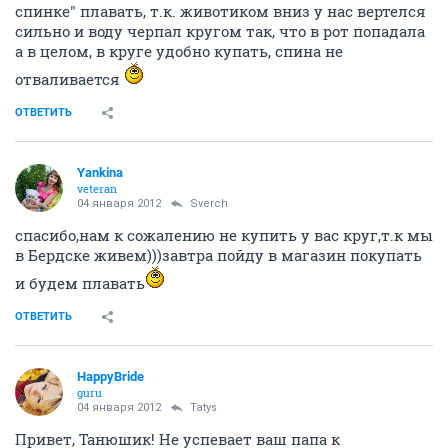
спинке" плавать, т.к. животиком вниз у нас вертелся
сильно и воду черпал кругом так, что в рот попадала
а в целом, в круге удобно купать, спина не
отваливается
ОТВЕТИТЬ
Yankina
veteran
04 января 2012
Sverch
спасибо,нам к сожалению не купить у вас круг,т.к мы
в Бердске живем)))завтра пойду в магазин покупать
и будем плавать
ОТВЕТИТЬ
HappyBride
guru
04 января 2012
Tatys
Привет, Танюшик! Не успевает ваш папа к