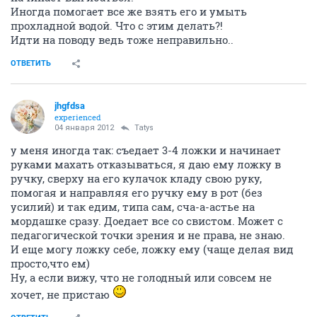
Иногда помогает все же взять его и умыть
прохладной водой. Что с этим делать?!
Идти на поводу ведь тоже неправильно..
ОТВЕТИТЬ
jhgfdsa
experienced
04 января 2012
Tatys
у меня иногда так: съедает 3-4 ложки и начинает
руками махать отказываться, я даю ему ложку в
ручку, сверху на его кулачок кладу свою руку,
помогая и направляя его ручку ему в рот (без
усилий) и так едим, типа сам, сча-а-астье на
мордашке сразу. Доедает все со свистом. Может с
педагогической точки зрения и не права, не знаю.
И еще могу ложку себе, ложку ему (чаще делая вид
просто,что ем)
Ну, а если вижу, что не голодный или совсем не
хочет, не пристаю