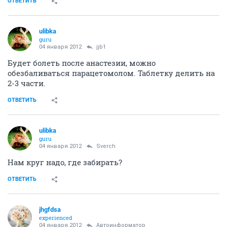
ОТВЕТИТЬ
ulibka
guru
04 января 2012
jjb1
Будет болеть после анастезии, можно
обезбаливаться парацетомолом. Таблетку делить на
2-3 части.
ОТВЕТИТЬ
ulibka
guru
04 января 2012
Sverch
Нам круг надо, где забирать?
ОТВЕТИТЬ
jhgfdsa
experienced
04 января 2012
Автоинформатор