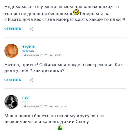
Недомама это я,у меня совсем пропало молоко,что
только не делала и бесполезно
Теперь мы на
ИВ,зато доча вес стала набирать,хоть какой-то плюс!!!
ОТВЕТИТЬ
evgena
veteran
04 января 2012
nab
Наташ, привет! Собираемся вроде в воскресенье. Как
дела у тебя? как детишки?
ОТВЕТИТЬ
nab
п.3
04 января 2012
evgena
Маша пошла болеть по второму кругу.сопли
нескончаемые и кашель дикий.Сын у