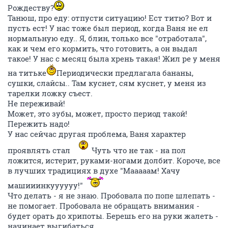
Рождеству?
Танюш, про еду: отпусти ситуацию! Ест титю? Вот и
пусть ест! У нас тоже был период, когда Ваня не ел
нормальную еду.. Я, блин, только все "отработала",
как и чем его кормить, что готовить, а он выдал
такое! У нас с месяц была хрень такая! Жил ре у меня
на титьке
Периодически предлагала бананы,
сушки, слайсы.. Там куснет, сям куснет, у меня из
тарелки ложку съест.
Не переживай!
Может, это зубы, может, просто период такой!
Пережить надо!
У нас сейчас другая проблема, Ваня характер
проявлять стал
Чуть что не так - на пол
ложится, истерит, руками-ногами долбит. Короче, все
в лучших традициях в духе "Мааааам! Хачу
машииинкуууууу!"
Что делать - я не знаю. Пробовала по попе шлепать -
не помогает. Пробовала не обращать внимания -
будет орать до хрипоты. Берешь его на руки жалеть -
начинает выгибаться.