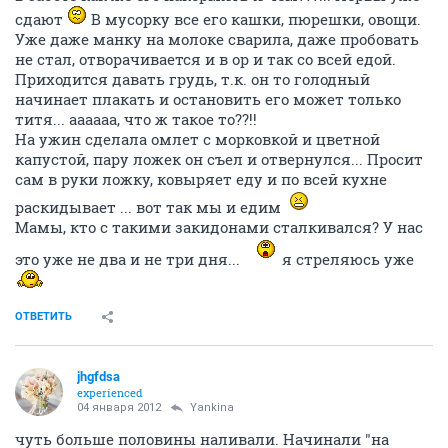
сдают
В мусорку все его кашки, пюрешки, овощи.
Уже даже манку на молоке сварила, даже пробовать
не стал, отворачивается и в ор и так со всей едой.
Приходится давать грудь, т.к. он то голодный
начинает плакать и остановить его может только
титя... аааааа, что ж такое то??!!
На ужин сделала омлет с морковкой и цветной
капустой, пару ложек он съел и отвернулся... Просит
сам в руки ложку, ковыряет еду и по всей кухне
раскидывает ... вот так мы и едим
Мамы, кто с такими закидонами сталкивался? У нас
это уже не два и не три дня...
я стреляюсь уже
ОТВЕТИТЬ
jhgfdsa
experienced
04 января 2012
Yankina
чуть больше половины наливали. Начинали "на