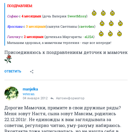
ПОЗДРАВЛЯЕМ:
Софию
с
4 месяцами
(дочь Валерии
SweetMissy
)
Ярослава
с
3 месяцами
(сынуля Светланы (
свето4ик
)
Галочку
с
2 месяцами
(доченька Маргариты -
aLI$A
)
Малышам здоровья, а мамочкам терпения - еще все впереди!
Присоединяюсь к поздравлениям деточек и мамочек
ОТВЕТИТЬ
manjelka
veteran
04 января 2012
Автоинформатор
Дорогие Мамочки, примите в свои дружные ряды?
Меня зовут Настя, сына зовут Максим, родились
22.12.2011г. Не единожды к вам заглядывала за
советом, регулярно читаю, уму-разуму набираюсь.
Вконтакте тоже записывалась, но не нашла себя в