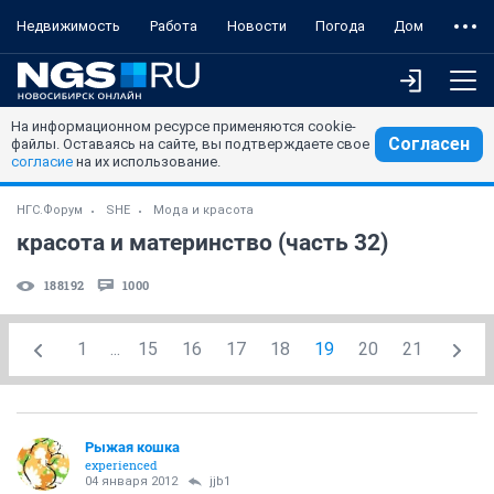
Недвижимость
Работа
Новости
Погода
Дом
На информационном ресурсе применяются cookie-
Согласен
файлы. Оставаясь на сайте, вы подтверждаете свое
согласие
на их использование.
НГС.Форум
SHE
Мода и красота
красота и материнство (часть 32)
188192
1000
1
...
15
16
17
18
19
20
21
Рыжая кошка
experienced
04 января 2012
jjb1