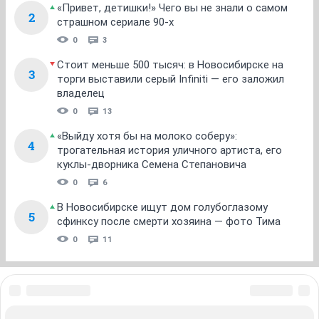
«Привет, детишки!» Чего вы не знали о самом
2
страшном сериале 90-х
0
3
Стоит меньше 500 тысяч: в Новосибирске на
3
торги выставили серый Infiniti — его заложил
владелец
0
13
«Выйду хотя бы на молоко соберу»:
4
трогательная история уличного артиста, его
куклы-дворника Семена Степановича
0
6
В Новосибирске ищут дом голубоглазому
5
сфинксу после смерти хозяина — фото Тима
0
11