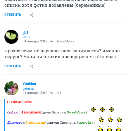
списке, хотя фотки добавлены (беременные)
ОТВЕТИТЬ
jjb1
guru
04 января 2012
SweetMissy
а разве этим не парадонтолог занимается? именно
хирург? Напиши в каких пропорциях что! плиззз
ОТВЕТИТЬ
Yankina
veteran
04 января 2012
jjb1
ПОЗДРАВЛЯЕМ:
Софию
с
4 месяцами
(дочь Валерии
SweetMissy
)
Ярослава
с
3 месяцами
(сынуля Светланы (
свето4ик
)