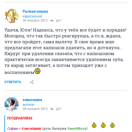
Рыжая кошка
experienced
04 января 2012
jjb1
Удачи, Юля! Надеюсь, что у тебя все будет в порядке!
Молодец, что так быстро реагируешь, а то я, ждала,
что все пройдет, сама вылечу. В свое время мне
предлагали этот капюшон удалить, но я дотянула...
Хирург при удалении сказала, что с капюшоном
практически всегда заканчивается удалением зуба,
тк народ затягивает, а потом приходят уже с
воспалением
ОТВЕТИТЬ
химочкина
activist
04 января 2012
jjb1
ПОЗДРАВЛЯЕМ:
Софию
с
4 месяцами
(дочь Валерии
SweetMissy
)