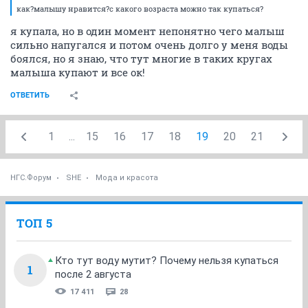
как?малышу нравится?с какого возраста можно так купаться?
я купала, но в один момент непонятно чего малыш
сильно напугался и потом очень долго у меня воды
боялся, но я знаю, что тут многие в таких кругах
малыша купают и все ок!
ОТВЕТИТЬ
1
...
15
16
17
18
19
20
21
НГС.Форум
SHE
Мода и красота
ТОП 5
Кто тут воду мутит? Почему нельзя купаться
1
после 2 августа
17 411
28