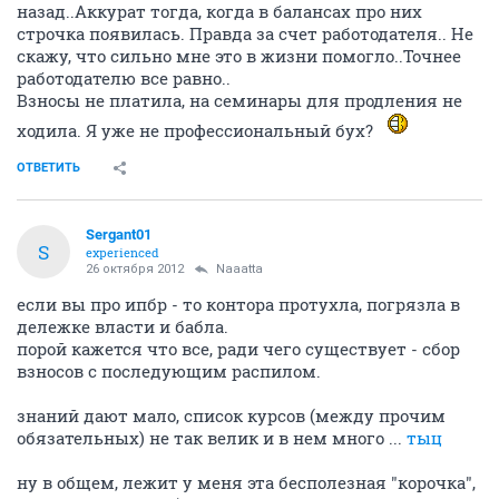
назад..Аккурат тогда, когда в балансах про них
строчка появилась. Правда за счет работодателя.. Не
скажу, что сильно мне это в жизни помогло..Точнее
работодателю все равно..
Взносы не платила, на семинары для продления не
ходила. Я уже не профессиональный бух?
ОТВЕТИТЬ
Sergant01
S
experienced
26 октября 2012
Naaatta
если вы про ипбр - то контора протухла, погрязла в
дележке власти и бабла.
порой кажется что все, ради чего существует - сбор
взносов с последующим распилом.
знаний дают мало, список курсов (между прочим
обязательных) не так велик и в нем много ...
тыц
ну в общем, лежит у меня эта бесполезная "корочка",