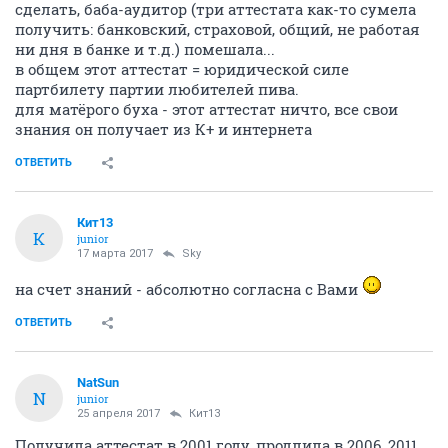
сделать, баба-аудитор (три аттестата как-то сумела
получить: банковский, страховой, общий, не работая
ни дня в банке и т.д.) помешала...
в общем этот аттестат = юридической силе
партбилету партии любителей пива.
для матёрого буха - этот аттестат ничто, все свои
знания он получает из К+ и интернета
ОТВЕТИТЬ
Кит13
К
junior
17 марта 2017
Sky
на счет знаний - абсолютно согласна с Вами
ОТВЕТИТЬ
NatSun
N
junior
25 апреля 2017
Кит13
Получила аттестат в 2001 году, продлила в 2006, 2011.