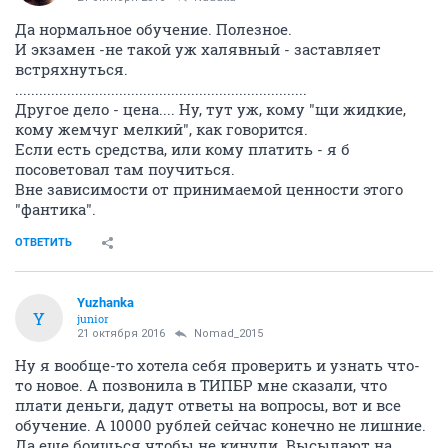
Да нормальное обучение. Полезное.
И экзамен -не такой уж халявный - заставляет
встряхнуться.
.........................................................................
Другое дело - цена.... Ну, тут уж, кому "щи жидкие,
кому жемчуг мелкий", как говорится.
Если есть средства, или кому платить - я б
посоветовал там поучиться.
Вне зависимости от принимаемой ценности этого
"фантика".
ОТВЕТИТЬ
Yuzhanka
Y
junior
21 октября 2016
Nomad_2015
Ну я вообще-то хотела себя проверить и узнать что-
то новое. А позвонила в ТИПБР мне сказали, что
плати деньги, дадут ответы на вопросы, вот и все
обучение. А 10000 рублей сейчас конечно не лишние.
Да еще боишься чтобы не кинули. Высылают на