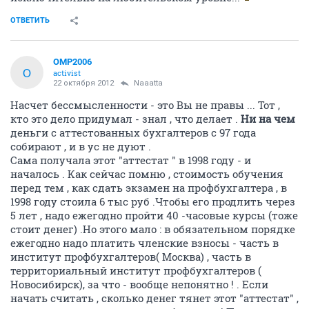
ОТВЕТИТЬ
OMP2006
O
activist
22 октября 2012
Naaatta
Насчет бессмысленности - это Вы не правы ... Тот ,
кто это дело придумал - знал , что делает .
Ни на чем
деньги с аттестованных бухгалтеров с 97 года
собирают , и в ус не дуют .
Сама получала этот "аттестат " в 1998 году - и
началось . Как сейчас помню , стоимость обучения
перед тем , как сдать экзамен на профбухгалтера , в
1998 году стоила 6 тыс руб .Чтобы его продлить через
5 лет , надо ежегодно пройти 40 -часовые курсы (тоже
стоит денег) .Но этого мало : в обязательном порядке
ежегодно надо платить членские взносы - часть в
институт профбухгалтеров( Москва) , часть в
территориальный институт профбухгалтеров (
Новосибирск), за что - вообще непонятно ! . Если
начать считать , сколько денег тянет этот "аттестат" ,