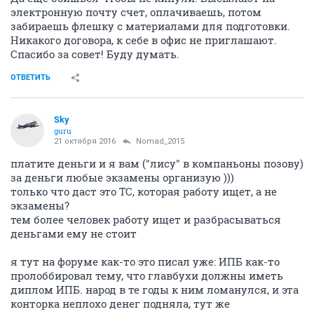
электронную почту счет, оплачиваешь, потом
забираешь флешку с материалами для подготовки.
Никакого договора, к себе в офис не приглашают.
Спасибо за совет! Буду думать.
ОТВЕТИТЬ
Sky
guru
21 октября 2016
Nomad_2015
платите деньги и я вам ("лису" в компаньоны позову)
за деньги любые экзамены организую )))
только что даст это ТС, которая работу ищет, а не
экзамены?
тем более человек работу ищет и разбрасываться
деньгами ему не стоит
я тут на форуме как-то это писал уже: ИПБ как-то
пролоббировал тему, что главбухи должны иметь
диплом ИПБ. народ в те годы к ним ломанулся, и эта
конторка неплохо денег подняла, тут же