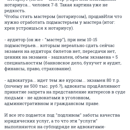
нотариуса... человек 7-8. Такая картина уже не
редкость.
Чтобы стать мастером (нотариусом), продавИли что
нужно отработать подмастерьем у мастера (итог:
хрен устроишься к нотариусу).
- аудитор (он же - "мастер"), при нем 10-15
подмастерьев... которым нереально сдать сейчас
экзамен на аудитора: билетов нет, пересдачи нет,
ценник на экзамен - зашкален, объем экзамена = 5
специальностям (банковское дело, бухучет и аудит,
финансы, право, страхование).
- адвокатура... идет тем же курсом... экзамен 80 т.р.
(почему не 500 тыс. руб.?), адвокаты продАвливают
принятие запрета на представление интересов в суде
людьми - не адвокатами в уголовном,
административном и гражданском праве.
И все это подается под "подливом" заботы качества
юридических услуг, а то что эти "услуги"
выполняются на субподряде не адвокатами-