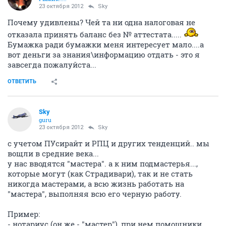
23 октября 2012
Sky
Почему удивлены? Чей та ни одна налоговая не
отказала принять баланс без № аттестата.....
Бумажка ради бумажки меня интересует мало....а
вот деньги за знания\информацию отдать - это я
завсегда пожалуйста...
ОТВЕТИТЬ
Sky
guru
23 октября 2012
Sky
с учетом ПУсирайт и РПЦ и других тенденций.. мы
вощли в средние века...
у нас вводятся "мастера". а к ним подмастерья...,
которые могут (как Страдивари), так и не стать
никогда мастерами, а всю жизнь работать на
"мастера", выполняя всю его черную работу.
Пример:
- нотариус (он же - "мастер"), при нем помощники