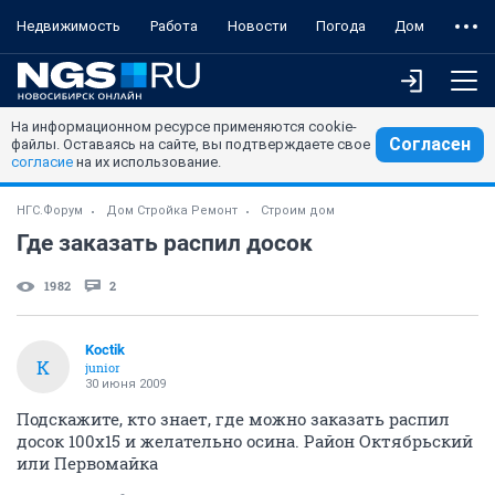
Недвижимость
Работа
Новости
Погода
Дом
На информационном ресурсе применяются cookie-
Согласен
файлы. Оставаясь на сайте, вы подтверждаете свое
согласие
на их использование.
НГС.Форум
Дом Стройка Ремонт
Строим дом
Где заказать распил досок
1982
2
Koctik
K
junior
30 июня 2009
Подскажите, кто знает, где можно заказать распил
досок 100х15 и желательно осина. Район Октябрьский
или Первомайка