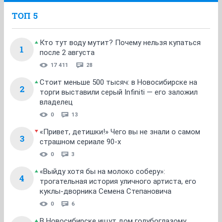
ТОП 5
Кто тут воду мутит? Почему нельзя купаться
1
после 2 августа
17 411
28
Стоит меньше 500 тысяч: в Новосибирске на
2
торги выставили серый Infiniti — его заложил
владелец
0
13
«Привет, детишки!» Чего вы не знали о самом
3
страшном сериале 90-х
0
3
«Выйду хотя бы на молоко соберу»:
4
трогательная история уличного артиста, его
куклы-дворника Семена Степановича
0
6
В Новосибирске ищут дом голубоглазому