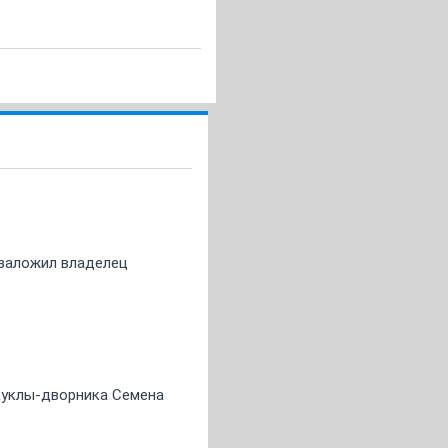
о заложил владелец
 куклы-дворника Семена