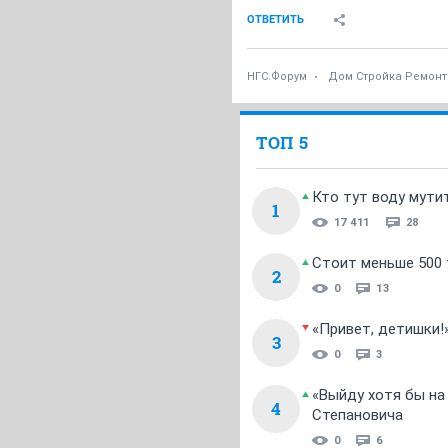
ОТВЕТИТЬ
НГС.Форум
Дом Стройка Ремонт
ТОП 5
Кто тут воду мути
1
17 411
28
Стоит меньше 500 т
2
0
13
«Привет, детишки!
3
0
3
«Выйду хотя бы на
4
Степановича
0
6