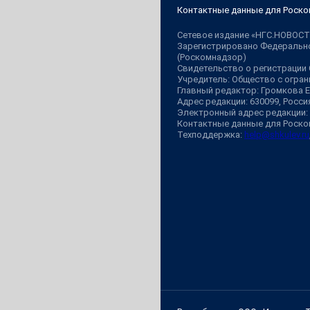
Контактные данные для Роско
Сетевое издание «НГС.НОВОСТ
Зарегистрировано Федерально
(Роскомнадзор)
Свидетельство о регистрации
Учредитель: Общество с огр
Главный редактор: Громкова 
Адрес редакции: 630099, Россия,
Электронный адрес редакции:
Контактные данные для Роско
Техподдержка:
help@shkulev.ru