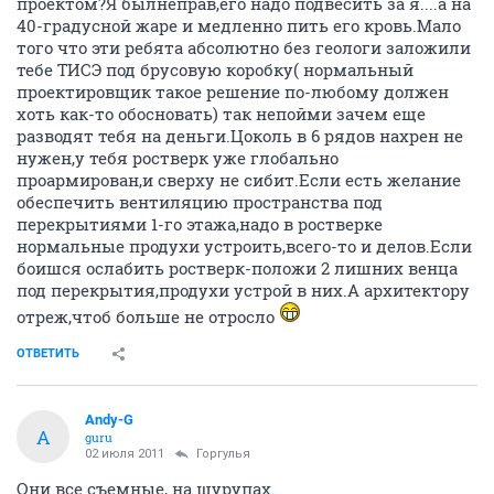
проектом?Я былнеправ,его надо подвесить за я....а на
40-градусной жаре и медленно пить его кровь.Мало
того что эти ребята абсолютно без геологи заложили
тебе ТИСЭ под брусовую коробку( нормальный
проектировщик такое решение по-любому должен
хоть как-то обосновать) так непойми зачем еще
разводят тебя на деньги.Цоколь в 6 рядов нахрен не
нужен,у тебя ростверк уже глобально
проармирован,и сверху не сибит.Если есть желание
обеспечить вентиляцию пространства под
перекрытиями 1-го этажа,надо в ростверке
нормальные продухи устроить,всего-то и делов.Если
боишся ослабить ростверк-положи 2 лишних венца
под перекрытия,продухи устрой в них.А архитектору
отреж,чтоб больше не отросло
ОТВЕТИТЬ
Andy-G
A
guru
02 июля 2011
Горгулья
Они все съемные, на шурупах.