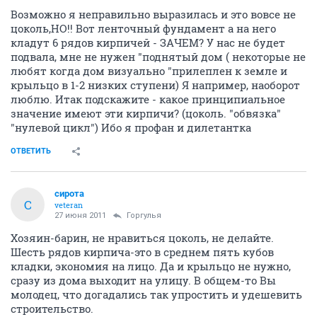
Возможно я неправильно выразилась и это вовсе не
цоколь,НО!! Вот ленточный фундамент а на него
кладут 6 рядов кирпичей - ЗАЧЕМ? У нас не будет
подвала, мне не нужен "поднятый дом ( некоторые не
любят когда дом визуально "прилеплен к земле и
крыльцо в 1-2 низких ступени) Я например, наоборот
люблю. Итак подскажите - какое принципиальное
значение имеют эти кирпичи? (цоколь. "обвязка"
"нулевой цикл") Ибо я профан и дилетантка
ОТВЕТИТЬ
сирота
С
veteran
27 июня 2011
Горгулья
Хозяин-барин, не нравиться цоколь, не делайте.
Шесть рядов кирпича-это в среднем пять кубов
кладки, экономия на лицо. Да и крыльцо не нужно,
сразу из дома выходит на улицу. В общем-то Вы
молодец, что догадались так упростить и удешевить
строительство.