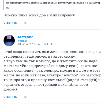
же электричество отключают(газовый котёл тухнет, насос не качает и
тд).
Покажи плиз эскиз дома и планировку!
ОТВЕТИТЬ
Бартерлог
veteran
04 июля 2011
SibHunter
чтоб сюда положить сжимать надо. лень однако. да и
отопление я ещё рисую. на адрес скину.
а труб там не так и много, да и утеплять их не надо-
место то тёплое(пристройка к дому ведь). опять же
какое отопление - газ, электро, можно и в доме(места
мало). но если нет газа, электро "золотое". но разговор
то не про это, а про цену котельной(рядом стоящей) и
городить огород с постройкой цоколя(под всем
домом).
ОТВЕТИТЬ