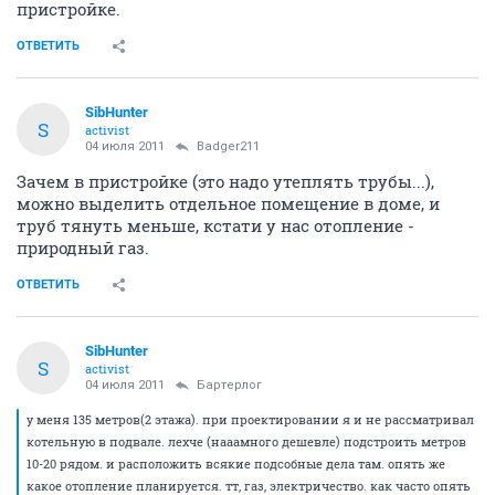
пристройке.
ОТВЕТИТЬ
SibHunter
S
activist
04 июля 2011
Badger211
Зачем в пристройке (это надо утеплять трубы...),
можно выделить отдельное помещение в доме, и
труб тянуть меньше, кстати у нас отопление -
природный газ.
ОТВЕТИТЬ
SibHunter
S
activist
04 июля 2011
Бартерлог
у меня 135 метров(2 этажа). при проектировании я и не рассматривал
котельную в подвале. лехче (нааамного дешевле) подстроить метров
10-20 рядом. и расположить всякие подсобные дела там. опять же
какое отопление планируется. тт, газ, электричество. как часто опять