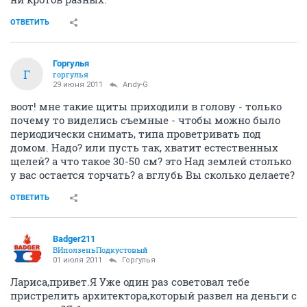
ОТВЕТИТЬ
Горгулья
Г
горгулья
29 июня 2011
Andy-G
воот! мне такие щиты приходили в голову - только
почему то виделись съемные - чтобы можно было
периодически снимать, типа проветривать под
домом. Надо? или пусть так, хватит естественных
щелей? а что такое 30-50 см? это Над землей столько
у вас остается торчать? а вглубь Вы сколько делаете?
ОТВЕТИТЬ
Badger211
ВИползеньПодкустовый
01 июля 2011
Горгулья
Лариса,привет.Я Уже один раз советовал тебе
пристрелить архитектора,который развел на деньги с