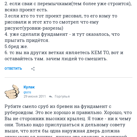
2. если сваи с перемычками(тем более уже строится),
всяко проект есть.
3.если кто то тот проект рисовал, то его кому то
рисовали и этот кто то смотрел что ему
рисуют(уровни-разрезы)
4. уже сделали фундамент - и тут оказалось, что
прыгать придётся.
5.бред же.
6. тс вы на других ветках являетесь КЕМ ТО, вот и
оставайтесь там. зачем людей то смешить.
ОТВЕТИТЬ
Кулак
guru
29 июня 2011
Горгулья
Рубите смело сруб из бревен на фундамент с
рубероидом. Это все хорошо и правильно. Хорошо, что
Вы не сторонник высоких крылец. Я тоже - ни к чему
они. Только надо прислушаться к дельному совету
выше, что хотя бы одна наружная дверь должна
открываться внутрь, лучше это сделать в гостиной,