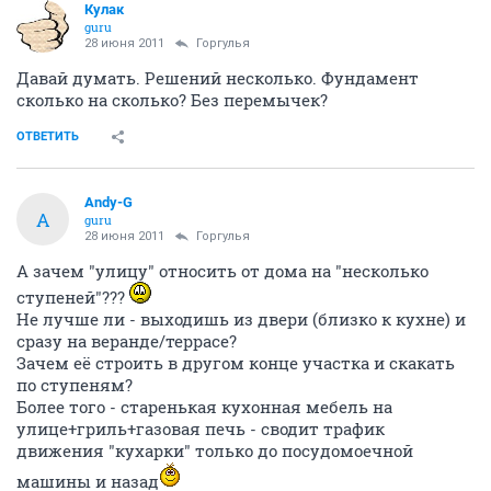
Кулак
guru
28 июня 2011
Горгулья
Давай думать. Решений несколько. Фундамент
сколько на сколько? Без перемычек?
ОТВЕТИТЬ
Andy-G
A
guru
28 июня 2011
Горгулья
А зачем "улицу" относить от дома на "несколько
ступеней"???
Не лучше ли - выходишь из двери (близко к кухне) и
сразу на веранде/террасе?
Зачем её строить в другом конце участка и скакать
по ступеням?
Более того - старенькая кухонная мебель на
улице+гриль+газовая печь - сводит трафик
движения "кухарки" только до посудомоечной
машины и назад