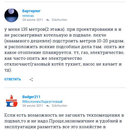
Бартерлог
veteran
04 июля 2011
SibHunter
у меня 135 метров(2 этажа). при проектировании я и
не рассматривал котельную в подвале. лехче
(нааамного дешевле) подстроить метров 10-20 рядом.
и расположить всякие подсобные дела там. опять же
какое отопление планируется. тт, газ, электричество.
как часто опять же электричество
отключают(газовый котёл тухнет, насос не качает и
тд).
ОТВЕТИТЬ
Badger211
ВИползеньПодкустовый
04 июля 2011
SibHunter
Если есть возможность не загонять техпомещения в
подвал,то и не надо.Проще,экономичнее и удобней в
эксплуатации разметить все это хозяйстве в