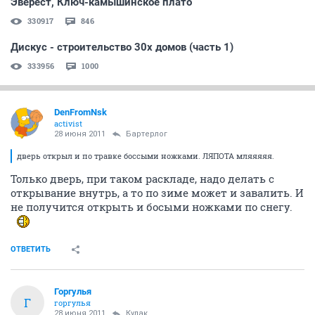
Эверест, Ключ-камышинское плато
330917
846
Дискус - строительство 30х домов (часть 1)
333956
1000
DenFromNsk
activist
28 июня 2011
Бартерлог
дверь открыл и по травке боссыми ножками. ЛЯПОТА мляяяяя.
Только дверь, при таком раскладе, надо делать с
открывание внутрь, а то по зиме может и завалить. И
не получится открыть и босыми ножками по снегу.
ОТВЕТИТЬ
Горгулья
Г
горгулья
28 июня 2011
Кулак