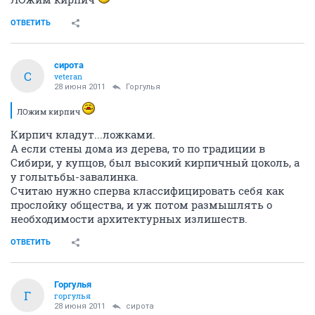
ОТВЕТИТЬ
сирота
С
veteran
28 июня 2011
Горгулья
ЛОжим кирпич
Кирпич кладут...ложками.
А если стены дома из дерева, то по традиции в
Сибири, у купцов, был высокий кирпичный цоколь, а
у голытьбы-завалинка.
Считаю нужно сперва классифицировать себя как
прослойку общества, и уж потом размышлять о
необходимости архитектурных излишеств.
ОТВЕТИТЬ
Горгулья
Г
горгулья
28 июня 2011
сирота