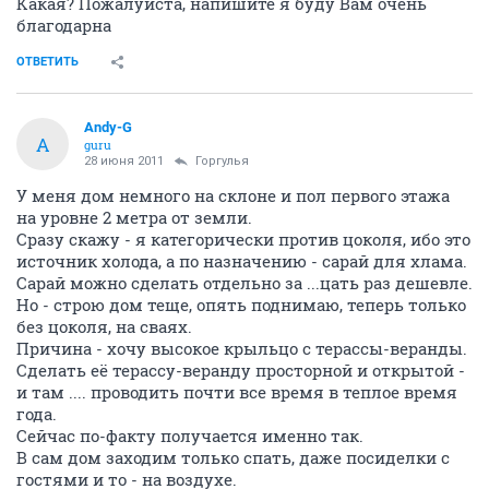
Какая? Пожалуйста, напишите я буду Вам очень
благодарна
ОТВЕТИТЬ
Andy-G
A
guru
28 июня 2011
Горгулья
У меня дом немного на склоне и пол первого этажа
на уровне 2 метра от земли.
Сразу скажу - я категорически против цоколя, ибо это
источник холода, а по назначению - сарай для хлама.
Сарай можно сделать отдельно за ...цать раз дешевле.
Но - строю дом теще, опять поднимаю, теперь только
без цоколя, на сваях.
Причина - хочу высокое крыльцо с терассы-веранды.
Сделать её терассу-веранду просторной и открытой -
и там .... проводить почти все время в теплое время
года.
Сейчас по-факту получается именно так.
В сам дом заходим только спать, даже посиделки с
гостями и то - на воздухе.