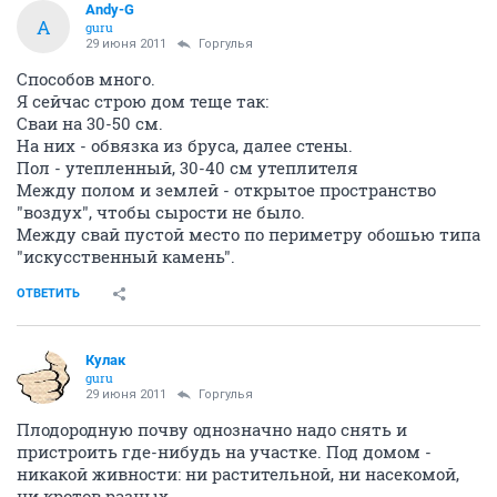
Andy-G
A
guru
29 июня 2011
Горгулья
Способов много.
Я сейчас строю дом теще так:
Сваи на 30-50 см.
На них - обвязка из бруса, далее стены.
Пол - утепленный, 30-40 см утеплителя
Между полом и землей - открытое пространство
"воздух", чтобы сырости не было.
Между свай пустой место по периметру обошью типа
"искусственный камень".
ОТВЕТИТЬ
Кулак
guru
29 июня 2011
Горгулья
Плодородную почву однозначно надо снять и
пристроить где-нибудь на участке. Под домом -
никакой живности: ни растительной, ни насекомой,
ни кротов разных.