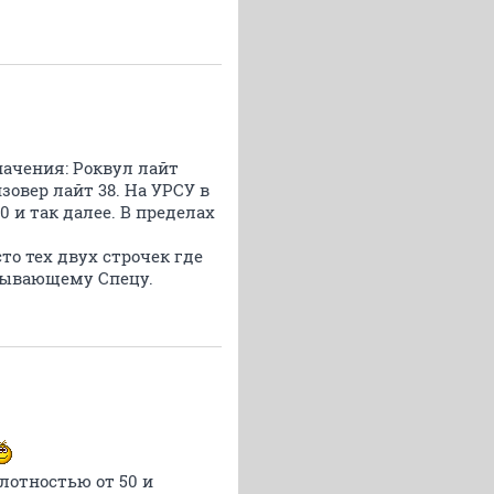
начения: Роквул лайт
изовер лайт 38. На УРСУ в
0 и так далее. В пределах
о тех двух строчек где
ядывающему Спецу.
лотностью от 50 и