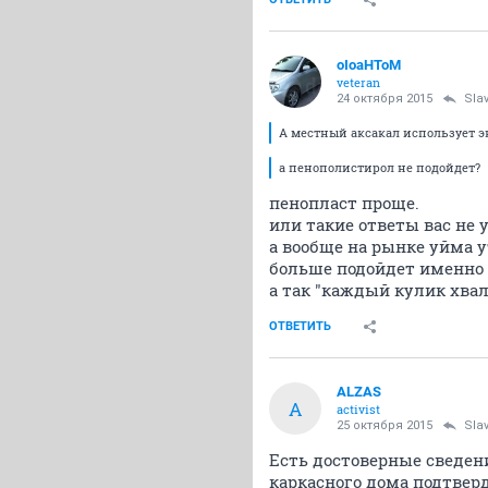
oIoaHToM
veteran
24 октября 2015
Sla
А местный аксакал использует эк
а пенополистирол не подойдет?
пенопласт проще.
или такие ответы вас не 
а вообще на рынке уйма у
больше подойдет именно 
а так "каждый кулик хвал
ОТВЕТИТЬ
ALZAS
A
activist
25 октября 2015
Sla
Есть достоверные сведени
каркасного дома подтверд