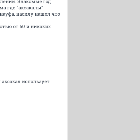
плении. Знакомые год
ма где "аксакалы"
науфа, насилу нашел что
стью от 50 и никаких
й аксакал использует