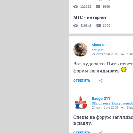
121422
1000
МТС - интернет
310343
1000
Slava70
activist
24 октября 2015
KO
Вот чудеса то! Пять отве
форум заглядывать
ОТВЕТИТЬ
Badger211
ВИползеньПодкустовый
24 октября 2015
Sla
Спецы на форум заглядыв
в падлу.
ОТВЕТИТЬ