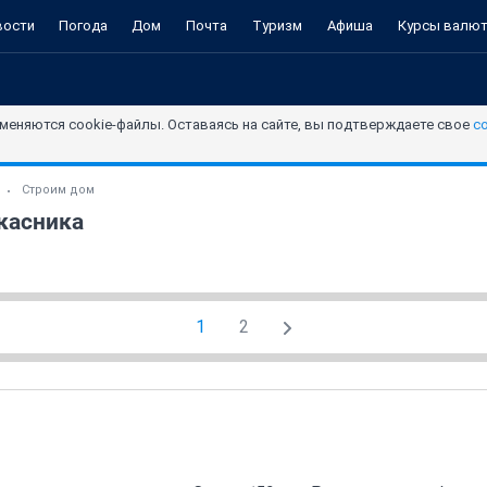
вости
Погода
Дом
Почта
Туризм
Афиша
Курсы валю
меняются cookie-файлы. Оставаясь на сайте, вы подтверждаете свое
с
Строим дом
касника
1
2