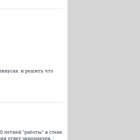
минусах. и решить что
0 летней "работы" в стене
я ответ однозначен, -