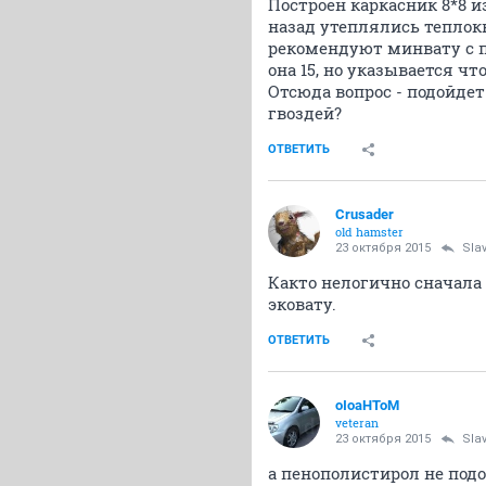
Построен каркасник 8*8 и
назад утеплялись теплокн
рекомендуют минвату с п
она 15, но указывается чт
Отсюда вопрос - подойдет
гвоздей?
ОТВЕТИТЬ
Crusader
old hamster
23 октября 2015
Sla
Както нелогично сначала 
эковату.
ОТВЕТИТЬ
oIoaHToM
veteran
23 октября 2015
Sla
а пенополистирол не под