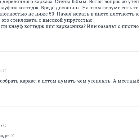
з деревянного каркаса. Стены 150мм. Встал вопрос об уте
ауфом коттедж. Вроде довольны. На этом форуме есть те
лотностью не ниже 50. Начал искать в инете плотность к
о это стекловата, с высокой упругостью.
 ли кнауф коттедж для каркасника? Или базальт с плотно
va70
собрать каркас, а потом думать чем утеплять. А местны
va70
ойдет?