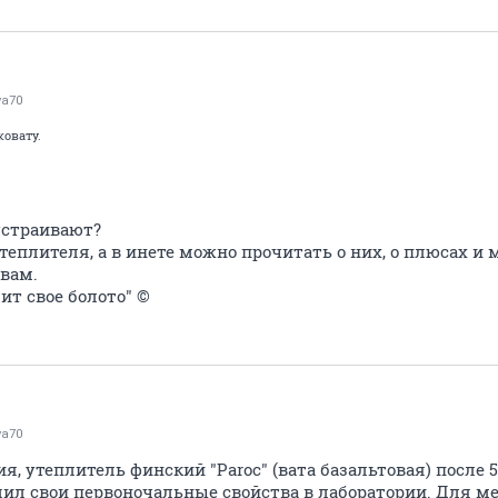
va70
овату.
устраивают?
теплителя, а в инете можно прочитать о них, о плюсах и 
вам.
ит свое болото" ©
va70
я, утеплитель финский "Paroc" (вата базальтовая) после 5
ил свои первоночальные свойства в лаборатории. Для мен