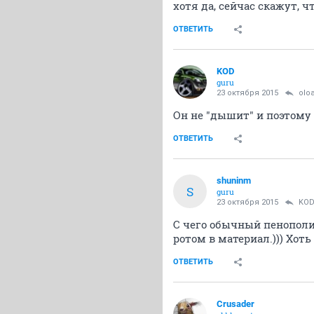
хотя да, сейчас скажут, ч
ОТВЕТИТЬ
KOD
guru
23 октября 2015
oIo
Он не "дышит" и поэтому 
ОТВЕТИТЬ
shuninm
S
guru
23 октября 2015
KO
С чего обычный пенополи
ротом в материал.))) Хот
ОТВЕТИТЬ
Crusader