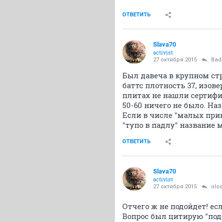
ОТВЕТИТЬ
Slava70
activist
27 октября 2015
Bad
Был давеча в крупном ст
баттс плотность 37, изове
плитах не нашли сертифик
50-60 ничего не было. На
Если в числе "малых при
"тупо в падлу" название
ОТВЕТИТЬ
Slava70
activist
27 октября 2015
oIo
Отчего ж не подойдет! есл
Вопрос был цитирую "под