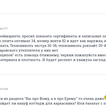
ger211
роймаркете, просил показать сертификаты и записывал з
р плита оптимал 34, изовер венти 82 и идет как наружка, 
ата, Технониколь экстра 30-38, технониколь роклайт 30-4
заровского утеплителя у них нет.
нципов" есть помощь ближнему, черкни пожалуйста вмест
 материала и плотность. И будет респект и уважуха загл
aHToM
и из раздела "Вы про Фому, а я про Ерему" то очень даже
ойдет ли кнауф коттедж для каркасника? Или базальт с п