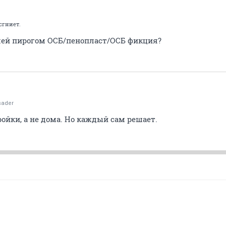
D
сгниет.
лей пирогом ОСБ/пенопласт/ОСБ фикция?
sader
ойки, а не дома. Но каждый сам решает.