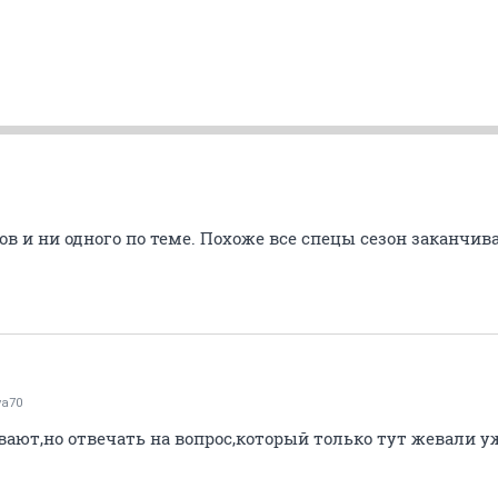
D
тов и ни одного по теме. Похоже все спецы сезон заканчив
va70
ают,но отвечать на вопрос,который только тут жевали уж