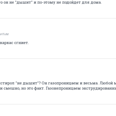
то он не "дышит" и по-этому не подойдет для дома.
aHToM
каркас сгниет.
D
стирол "не дышит"? Он газопроницаем и весьма. Любой 
ь и смешно, но это факт. Газонепроницаем экструдирован