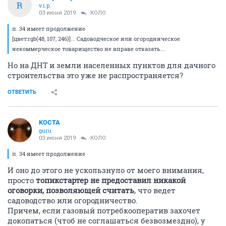
R
v.i.p.
03 июня 2019
КОЛО
п. 34 имеет продолжение
[цвет:rgb(48, 107, 246)]... Садоводческое или огородническое
некоммерческое товарищество не вправе отказать...
Но на ДНТ и земли населенных пунктов для дачного
строительства это уже не распространяется?
ОТВЕТИТЬ
KOCTA
guru
03 июня 2019
КОЛО
п. 34 имеет продолжение
И оно до этого не ускользнуло от моего внимания,
просто
топикстартер не предоставил никакой
оговорки, позволяющей считать
, что ведет
садоводство или огородничество.
Причем, если газовый потребкооператив захочет
докопаться (чтоб не соглашаться безвозмездно), у