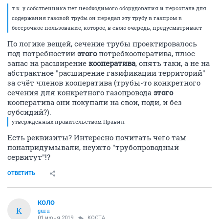
т.к. у собственника нет необходимого оборудования и персонала для
содержания газовой трубы он передал эту трубу в газпром в
бессрочное пользование, которое, в свою очередь, предусматривает
По логике вещей, сечение трубы проектировалось
под потребностии
этого
потребкооператива, плюс
запас на расширение
кооператива
, опять таки, а не на
абстрактное "расширение газификации территорий"
за счёт членов кооператива (трубы-то конкретного
сечения для конкретного газопровода
этого
кооператива они покупали на свои, поди, и без
субсидий?).
утвержденных правительством Правил.
Есть реквизиты? Интересно почитать чего там
понапридумывали, неужто "трубопроводный
сервитут"!?
ОТВЕТИТЬ
КОЛО
К
guru
01 июня 2019
KOCTA