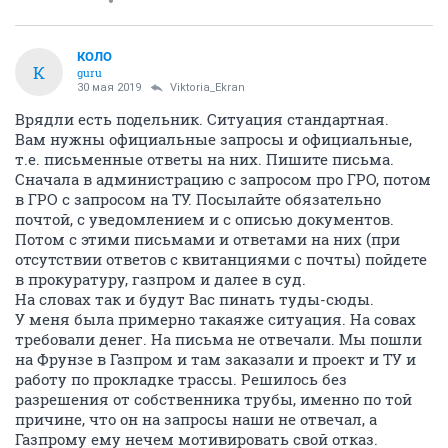
КОЛО
К
guru
30 мая 2019
Viktoria_Ekran
Врядли есть подельник. Ситуация стандартная.
Вам нужны официальные запросы и официальные,
т.е. письменные ответы на них. Пишите письма.
Сначала в администрацию с запросом про ГРО, потом
в ГРО с запросом на ТУ. Посылайте обязательно
почтой, с уведомлением и с описью документов.
Потом с этими письмами и ответами на них (при
отсутствии ответов с квитанциями с почты) пойдете
в прокуратуру, газпром и далее в суд.
На словах так и будут Вас пинать туды-сюды.
У меня была примерно такаяже ситуация. На совах
требовали денег. На письма не отвечали. Мы пошли
на Фрунзе в Газпром и там заказали и проект и ТУ и
работу по прокладке трассы. Решилось без
разрешения от собственника трубы, именно по той
причине, что он на запросы наши не отвечал, а
Газпрому ему нечем мотивировать свой отказ.