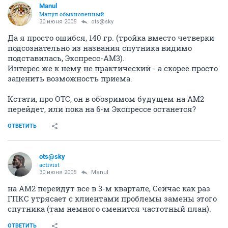
Manul
Манул обыкновенный
30 июня 2005
ots@sky
Да я просто ошибся, 140 гр. (тройка вместо четверки
подсознательно из названия спутника видимо
подставилась, Экспресс-АМ3).
Интерес же к нему не практический - а скорее просто
заценить возможность приема.
Кстати, про ОТС, он в обозримом будущем на АМ2
перейдет, или пока на 6-м Экспрессе останется?
ОТВЕТИТЬ
ots@sky
activist
30 июня 2005
Manul
на АМ2 перейдут все в 3-м квартале, Сейчас как раз
ГПКС утрясает с клиентами проблемы замены этого
спутника (там немного сменится частотный план).
ОТВЕТИТЬ