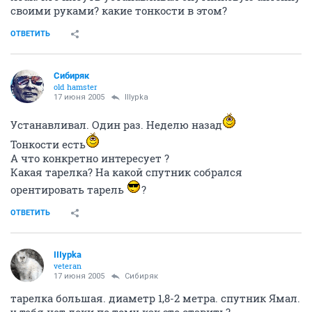
своими руками? какие тонкости в этом?
ОТВЕТИТЬ
Сибиряк
old hamster
17 июня 2005
IIIypka
Устанавливал. Один раз. Неделю назад
Тонкости есть
А что конкретно интересует ?
Какая тарелка? На какой спутник собрался
орентировать тарель
?
ОТВЕТИТЬ
IIIypka
veteran
17 июня 2005
Сибиряк
тарелка большая. диаметр 1,8-2 метра. спутник Ямал.
у тебя нет доки по тому как это ставить?