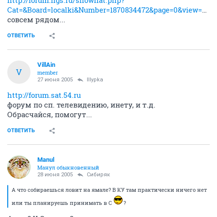
Cat=&Board=localki&Number=1870834472&page=0&view=collapsed&sb=5&o=&fpart=1
совсем рядом...
ОТВЕТИТЬ
VillAin
V
member
27 июня 2005
IIIypka
http://forum.sat.54.ru
форум по сп. телевидению, инету, и т.д.
Обрасчайся, помогут...
ОТВЕТИТЬ
Manul
Манул обыкновенный
28 июня 2005
Сибиряк
А что собираешься ловит на ямале? В КУ там практически ничего нет
или ты планируешь принимать в С
?