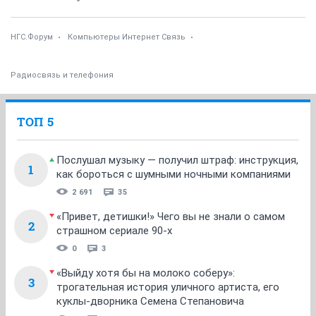
НГС.Форум
Компьютеры Интернет Связь
Радиосвязь и телефония
ТОП 5
Послушал музыку — получил штраф: инструкция,
1
как бороться с шумными ночными компаниями
2 691
35
«Привет, детишки!» Чего вы не знали о самом
2
страшном сериале 90-х
0
3
«Выйду хотя бы на молоко соберу»:
3
трогательная история уличного артиста, его
куклы-дворника Семена Степановича