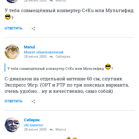
28 июня 2005
Manul
У тебя совмещённый конвертер C+Ku или Мультифид
?
ОТВЕТИТЬ
Manul
Манул обыкновенный
28 июня 2005
Сибиряк
У тебя совмещённый конвертер C+Ku или Мультифид
?
С-диапазон на отдельной антенне 60 см, спутник
Экспресс 96гр. (ОРТ и РТР по три поясных варианта,
очень удобно... ну и качественно, само собой)
ОТВЕТИТЬ
Сибиряк
old hamster
28 июня 2005
Manul