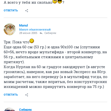
А всего у тебя их сколько
?
ОТВЕТИТЬ
Manul
Манул обыкновенный
28 июня 2005
Сибиряк
Три. Пока что
Еще одна 60 см (53 гр.) и одна 90х100 см (спутники
60+56, нечто вроде мультифида - второй конвертор, на
56 гр., кабельными стяжками к центральному
притянут).
Когда Нурлан на 60-м градусе закодируют (в августе
грозились), наверное, как раз новый Экспресс на 80гр.
заработает, на него переведу (а в мультифид тогда, по
моим расчетам, также впритык, без конструкторских
изхищрений можно прикрутить конвертор на 75 гр.)
ОТВЕТИТЬ
Сибиряк