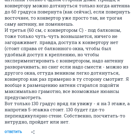
конвертору можно дотянуться только когда антенна
до 60 градуса повернута (как сейчас), если повернуть
восточнее, то конвертор уже просто так, не трогая
саму антенну, не поменяешь.
И третья (60 см, с конвертором С) - под балконом,
тоже только чуть-чуть возвышается, ничего не
загораживает. правда, доступа к конвертору нет
(стоит справа от балконного окна, чтобы был
удобный доступ к креплению, но чтобы
экспериментировать с конвертором, надо антенну
разворачивать; но снег если надо смести - можно из
другого окна, оттуда веником легко дотянуться,
конвертор как раз примерно в ту сторону смотрит. Я
вообще к размещению антенн старался подойти
максимально грамотно, все возможные нюансы
предусмотреть.
Вот только 130 градус вряд ли увижу - я на 3 этаже, а
напротив 5-этажка стоит. 130 будет где-то
перпендикулярно стене. Собственно, посчитать-то
нетрудно, пройдет или нет.
ОТВЕТИТЬ