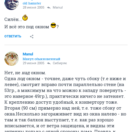
old hamster
28 июня 2005
Manul
Силён...
И всё это под окном
?
ОТВЕТИТЬ
Manul
Манул обыкновенный
29 июня 2005
Сибиряк
Нет, не
над
окном.
Одна
под
окном - точнее, даже чуть сбоку (т.е ниже и
левее), смотрит вправо почти параллельно стене (на
53гр., а максимум на что можно к западу повернуть -
это наверное 49гр.), практически ничего не затеняет.
К креплению доступ удобный, к конвертору тоже.
Вторая (90 см) примерно над ней, т.е. тоже сбоку от
окна.Несколько загораживает вид из окна налево - но
там и так балкон выступает, т.е. как раз хорошо
вписывается, и от ветра защищена, и видны эти
антенны только с одной стороны дома. Правда, к