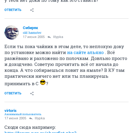
ОТВЕТИТЬ
Сибиряк
old hamster
17 июня 2005
IIIypka
Если ты пока чайник в этом деле, то неплохую доку
по установке можно найти
на сайте альяно
. Всё
разжёвано и разложено по полочкам. Довльно просто
и доходчево. Советую прочитать всё от начала до
конца. А что собираешься ловит на ямале? В КУ там
практически ничего нет или ты планируешь
принимать в С
?
ОТВЕТИТЬ
virtoris
Анонимный пользователь
17 июня 2005
IIIypka
Сходи сюда например:
http://forum.ngs.ru/showflat.php?