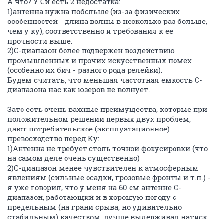
А что? У Си есть 2 недостатка:
1)антенна нужна побольше (из-за физических
особенностей - длина волны в несколько раз больше,
чем у ку), соответственно и требования к ее
прочности выше.
2)С-диапазон более подвержен воздействию
промышленных и прочих искусственных помех
(особенно их бич - разного рода релейки).
Будем считать, что меньшая частотная емкость С-
диапазона нас как юзеров не волнует.
Зато есть очень важные преимущества, которые при
положительном решении первых двух проблем,
дают потребительское (эксплуатационное)
превосходство перед Ку:
1)Антенна не требует столь точной фокусировки (что
на самом деле очень существенно)
2)С-диапазон менее чувствителен к атмосферным
явлениям (сильные осадки, грозовые фронты и т.п.) -
я уже говорил, что у меня на 60 см антенне С-
диапазон, работающий и в хорошую погоду с
предельным (на грани срыва, но удивительно
стабильным) качеством, лучше выдерживал натиск