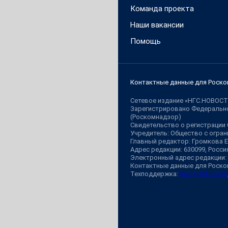
Команда проекта
Наши вакансии
Помощь
Контактные данные для Роско
Сетевое издание «НГС.НОВОСТ
Зарегистрировано Федерально
(Роскомнадзор)
Свидетельство о регистрации
Учредитель: Общество с огр
Главный редактор: Громкова 
Адрес редакции: 630099, Россия,
Электронный адрес редакции:
Контактные данные для Роско
Техподдержка:
help@shkulev.ru