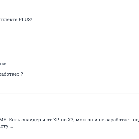
мплекте PLUS!
Lan
 работает ?
МЕ. Есть спайдер и от ХР, но ХЗ, мож он и не заработает по
ту....