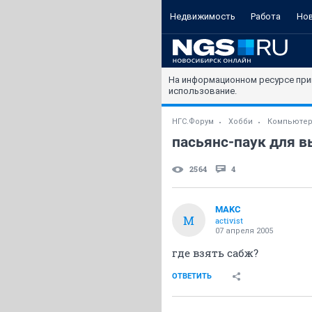
Недвижимость
Работа
Но
На информационном ресурсе при
использование.
НГС.Форум
Хобби
Компьютер
пасьянс-паук для 
2564
4
MАKС
M
activist
07 апреля 2005
где взять сабж?
ОТВЕТИТЬ