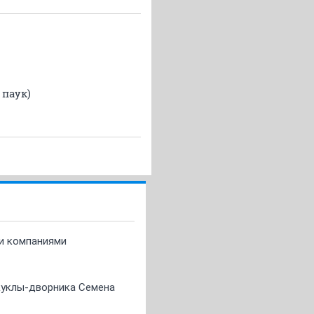
 паук)
ми компаниями
 куклы-дворника Семена