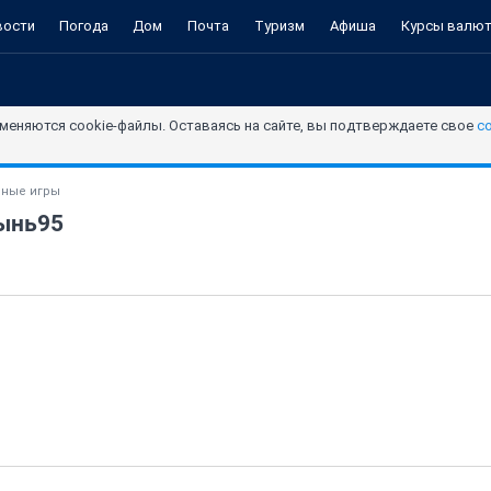
вости
Погода
Дом
Почта
Туризм
Афиша
Курсы валю
меняются cookie-файлы. Оставаясь на сайте, вы подтверждаете свое
с
ные игры
вынь95