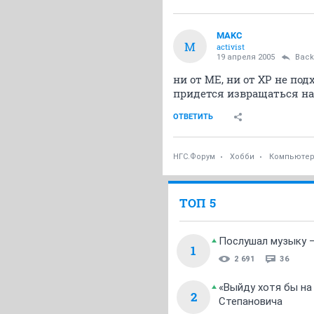
MАKС
M
activist
19 апреля 2005
Back
ни от МЕ, ни от ХР не под
придется извращаться над
ОТВЕТИТЬ
НГС.Форум
Хобби
Компьютер
ТОП 5
Послушал музыку —
1
2 691
36
«Выйду хотя бы на
2
Степановича