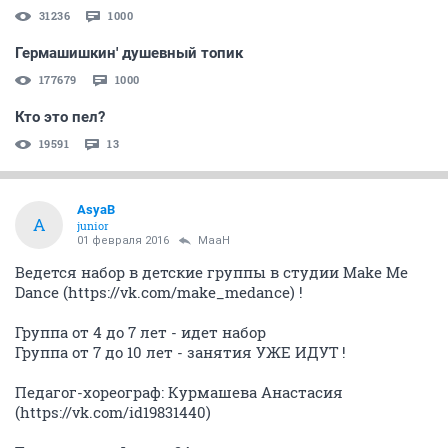
31236
1000
Гермашишкин' душевный топик
177679
1000
Кто это пел?
19591
13
AsyaB
A
junior
01 февраля 2016
MaaH
Ведется набор в детские группы в студии Make Me
Dance (https://vk.com/make_medance) !
Группа от 4 до 7 лет - идет набор
Группа от 7 до 10 лет - занятия УЖЕ ИДУТ !
Педагог-хореограф: Курмашева Анастасия
(https://vk.com/id19831440)