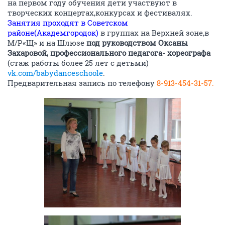
на первом году обучения дети участвуют в
творческих концертах,конкурсах и фестивалях.
Занятия проходят в Советском
районе(Академгородок)
в группах на Верхней зоне,в
М/Р«Щ» и на Шлюзе
под руководством Оксаны
Захаровой, профессионального педагога- хореографа
(стаж работы более 25 лет с детьми)
vk.com/babydanceschoole
.
Предварительная запись по телефону
8-913-454-31-57.