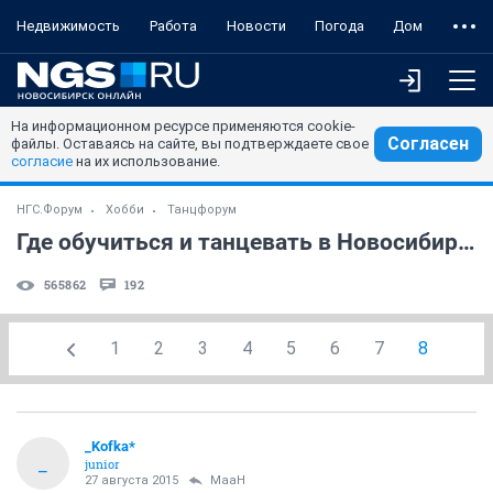
Недвижимость
Работа
Новости
Погода
Дом
На информационном ресурсе применяются cookie-
Согласен
файлы. Оставаясь на сайте, вы подтверждаете свое
согласие
на их использование.
НГС.Форум
Хобби
Танцфорум
Где обучиться и танцевать в Новосибирске
565862
192
1
2
3
4
5
6
7
8
_Kofka*
_
junior
27 августа 2015
MaaH