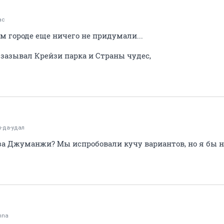
lac
городе еще ничего не придумали...
 зазывал Крейзи парка и Страны чудес,
-да-удал
за Джуманжи? Мы испробовали кучу вариантов, но я бы не
nna