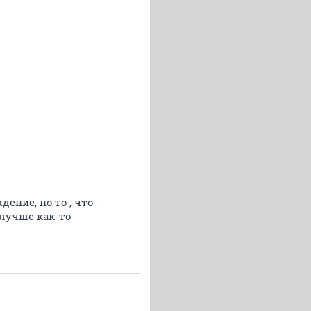
ение, но то , что
 лучше как-то