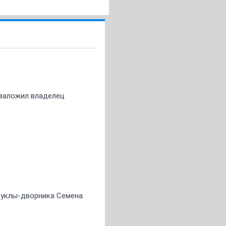
о заложил владелец
 куклы-дворника Семена