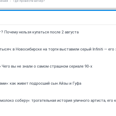
чения
Где провести вечер?
т? Почему нельзя купаться после 2 августа
ысяч: в Новосибирске на торги выставили серый Infiniti — ег
» Чего вы не знали о самом страшном сериале 90-х
ами»: как живет подросший сын Айзы и Гуфа
 молоко соберу»: трогательная история уличного артиста, его