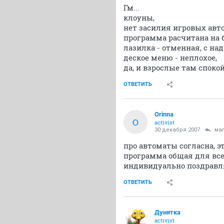
Гм...
клоуны,
нет засилия игровых авт
программа расчитана на 
лазилка - отменная, с на
деское меню - неплохое,
да, и взрослые там спок
ОТВЕТИТЬ
Orinna
O
activist
30 декабря 2007
мал
про автоматы согласна, эт
программа общая для всех
индивидуально поздравл
ОТВЕТИТЬ
Дунятка
activist