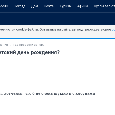
вости
Погода
Дом
Почта
Туризм
Афиша
Курсы валю
меняются cookie-файлы. Оставаясь на сайте, вы подтверждаете свое
с
чения
Где провести вечер?
етский день рождения?
т, хотченся, что б не очень шумно и с клоунами