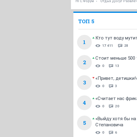
НГС.Форум
Отдых Досуг Развле
ТОП 5
Кто тут воду мути
1
17 411
28
Стоит меньше 500 т
2
0
13
«Привет, детишки!
3
0
3
«Считает нас фрик
4
0
20
«Выйду хотя бы на
5
Степановича
0
6