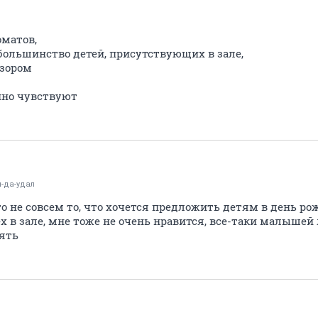
оматов,
большинство детей, присутствующих в зале,
дзором
ойно чувствуют
-да-удал
о не совсем то, что хочется предложить детям в день рожд
 в зале, мне тоже не очень нравится, все-таки малышей
ять