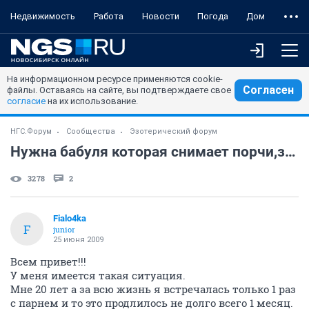
Недвижимость
Работа
Новости
Погода
Дом
На информационном ресурсе применяются cookie-
Согласен
файлы. Оставаясь на сайте, вы подтверждаете свое
согласие
на их использование.
НГС.Форум
Сообщества
Эзотерический форум
Нужна бабуля которая снимает порчи,заговоры....
3278
2
Fialo4ka
F
junior
25 июня 2009
Всем привет!!!
У меня имеется такая ситуация.
Мне 20 лет а за всю жизнь я встречалась только 1 раз
с парнем и то это продлилось не долго всего 1 месяц.