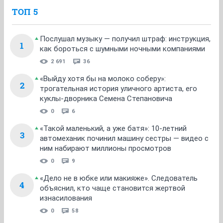
ТОП 5
Послушал музыку — получил штраф: инструкция,
1
как бороться с шумными ночными компаниями
2 691
36
«Выйду хотя бы на молоко соберу»:
2
трогательная история уличного артиста, его
куклы-дворника Семена Степановича
0
6
«Такой маленький, а уже батя»: 10-летний
3
автомеханик починил машину сестры — видео с
ним набирают миллионы просмотров
0
9
«Дело не в юбке или макияже». Следователь
4
объяснил, кто чаще становится жертвой
изнасилования
0
58