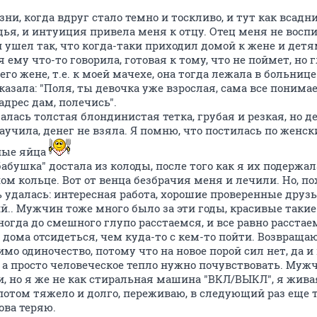
зни, когда вдруг стало темно и тоскливо, и тут как всад
дья, и интуиция привела меня к отцу. Отец меня не воспи
ушел так, что когда-таки приходил домой к жене и детям,
т я ему что-то говорила, готовая к тому, что не поймет, но
его жене, т.е. к моей мачехе, она тогда лежала в больниц
казала: "Поля, ты девочка уже взрослая, сама все понимае
 адрес дам, полечись".
лась толстая блондинистая тетка, грубая и резкая, но де
аучила, денег не взяла. Я помню, что постилась по женс
ные яйца
абушка" достала из колоды, после того как я их подержала
м кольце. Вот от венца безбрачия меня и лечили. Но, по
удалась: интересная работа, хорошие проверенные друзь
.. Мужчин тоже много было за эти годы, красивые такие 
иногда до смешного глупо расстаемся, и все равно расстае
дома отсидеться, чем куда-то с кем-то пойти. Возвраща
мо одиночество, потому что на новое порой сил нет, да и 
а просто человеческое тепло нужно почувствовать. Муж
и, но я же не как стиральная машина "ВКЛ/ВЫКЛ", я жива
потом тяжело и долго, переживаю, в следующий раз еще т
ова теряю.