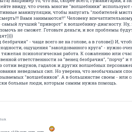
ыта) например то, что Вы, скорее всего, гуманитарий, а з
имейте ввиду, что очень многие "волшебники" использую
тивные манипуляции, чтобы напугать "любителей мистич
 смерть!!! Вами занимаются!!" Человеку впечатлительному
 самый лучший "приворот" к волшебнику-диагносту. Ну, 
 помочь не сможет. Готовьте деньги, и все проблемы буд
ят))))
 безбрачия" - чаще всего не на голове, а в голове)) И, ч
сходности, ощущения "заколдованного круга" - нужно оче
я тяжелая психологическая работа. К сожалению или счаст
венной ответственности за "венец безбрачия", "порчу" и т
з сотни ведунов, гадалок и других волшебных персонаже
твования неведомых сил. Но уверена, что необычными сп
азываемых "волшебников". А в большинстве своем - или 
ски больные люди, которым самим нужна помощь.
lisik
еня, а? Ну хоть чуть-чуть...