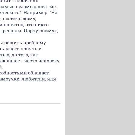
начит - любитель
т самые незамысловатые,
еского". Например: "На
, поэтическому,
и понятно, что никто
ут решены. Порчу снимут,
тобы решить проблему
нь много понять и
ью, до того, как
ак далее - часто человеку
й.
особностями обладает
самоучки-любители, или