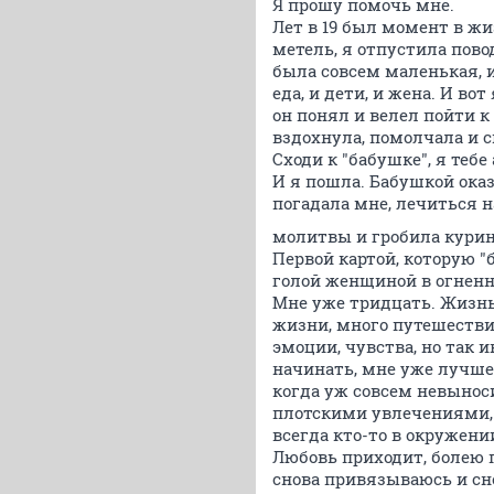
Я прошу помочь мне.
Лет в 19 был момент в жи
метель, я отпустила пово
была совсем маленькая, и 
еда, и дети, и жена. И во
он понял и велел пойти к 
вздохнула, помолчала и с
Сходи к "бабушке", я тебе
И я пошла. Бабушкой оказа
погадала мне, лечиться н
молитвы и гробила кури
Первой картой, которую "б
голой женщиной в огненно
Мне уже тридцать. Жизнь 
жизни, много путешествий
эмоции, чувства, но так 
начинать, мне уже лучше 
когда уж совсем невыноси
плотскими увлечениями, 
всегда кто-то в окружени
Любовь приходит, болею 
снова привязываюсь и сн