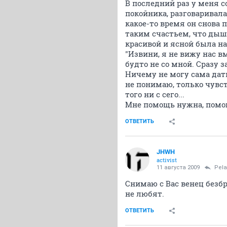
В последний раз у меня с
покойника, разговаривала
какое-то время он снова
таким счастьем, что дыша
красивой и ясной была н
"Извини, я не вижу нас вм
будто не со мной. Сразу з
Ничему не могу сама дать 
не понимаю, только чувст
того ни с сего...
Мне помощь нужна, помоги
ОТВЕТИТЬ
JHWH
activist
11 августа 2009
Pel
Снимаю с Вас венец безб
не любят.
ОТВЕТИТЬ