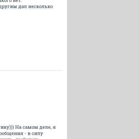
кого нет.
 другим дал несколько
ику))) На самом деле, я
ообщения - в силу