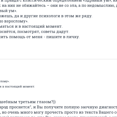
 и правда с классическим определением «здравый ум», ни
 на них не обижайтесь – они не со зла, а по недомыслию,
вый ум».
жешь, да и другие психологи в этом же ряду.
по взрослому».
маться и в настоящий момент.
снётся, посмотрят, советы дадут.
чить помощь от меня - пишите в личку.
слому».
и в настоящий момент.
олшебным третьим глазом?))
народ проснется", и Вы получите полную заочную диагност
 но очень много могу прочесть просто из текста Вашего с