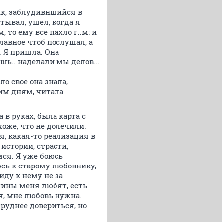
ник, заблудивншийся в
тывал, ушел, когда я
 то ему все пахло г..м: и
 главное чтоб послушал, а
е. Я пришла. Она
шь.. наделали мы делов...
ло свое она знала,
ким дням, читала
 в руках, была карта с
хоже, что не долечили.
я, какая-то реализация в
истории, страсти,
мся. Я уже боюсь
юсь к старому любовнику,
иду к нему не за
чины меня любят, есть
я, мне любовь нужна.
руднее довериться, но