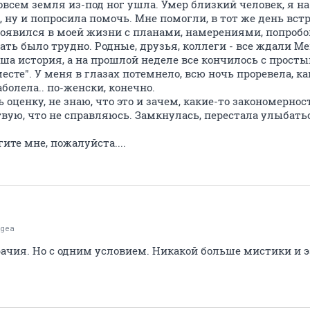
овсем земля из-под ног ушла. Умер близкий человек, я на
, ну и попросила помочь. Мне помогли, в тот же день вс
 появился в моей жизни с планами, намерениями, попроб
ть было трудно. Родные, друзья, коллеги - все ждали Ме
аша история, а на прошлой неделе все кончилось с прос
есте". У меня в глазах потемнело, всю ночь проревела, как
аболела.. по-женски, конечно.
оценку, не знаю, что это и зачем, какие-то закономернос
вую, что не справляюсь. Замкнулась, перестала улыбатьс
те мне, пожалуйста....
agea
рачия. Но с одним условием. Никакой больше мистики и 