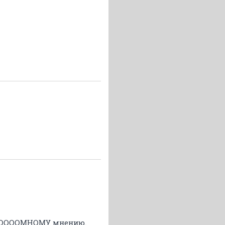
СКРООООМНОМУ мнению.