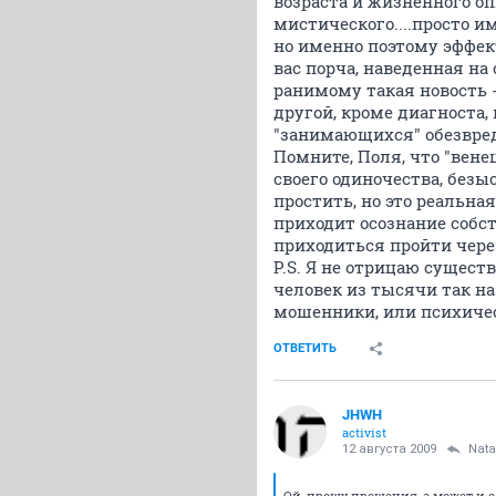
возраста и жизненного оп
мистического....просто 
но именно поэтому эффек
вас порча, наведенная на
ранимому такая новость -
другой, кроме диагноста,
"занимающихся" обезвред
Помните, Поля, что "венец
своего одиночества, безы
простить, но это реальна
приходит осознание собст
приходиться пройти чере
P.S. Я не отрицаю сущес
человек из тысячи так н
мошенники, или психиче
ОТВЕТИТЬ
JHWH
activist
12 августа 2009
Nata
Ой, прошу прощения, а может и с м