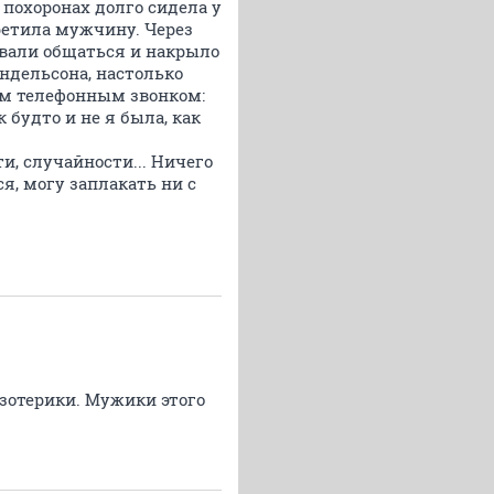
 похоронах долго сидела у
третила мужчину. Через
овали общаться и накрыло
ндельсона, настолько
тым телефонным звонком:
 будто и не я была, как
ти, случайности... Ничего
я, могу заплакать ни с
эзотерики. Мужики этого