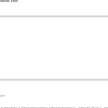
дравом уме.
agea