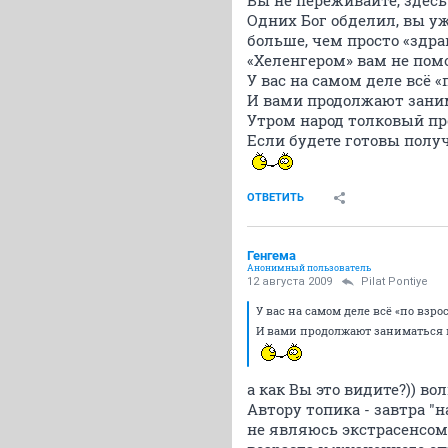
Вы не переживайте, здесь
Одних Бог обделил, вы уж
больше, чем просто «здра
«Хеленгером» вам не помо
У вас на самом деле всё «
И вами продолжают зани
Утром народ толковый про
Если будете готовы полу
ОТВЕТИТЬ
Генгема
Анонимный пользователь
12 августа 2009
Pilat Pontiye
У вас на самом деле всё «по взро
И вами продолжают заниматься 
а как Вы это видите?)) в
Автору топика - завтра "
не являюсь экстрасенсом,