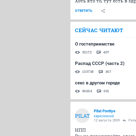
Хоть кто то, тут есть в з
ОТВЕТИТЬ
СЕЙЧАС ЧИТАЮТ
О гостеприимстве
92172
407
Распад СССР (часть 2)
133738
367
секс в другом городе
85654
501
Pilat Pontiye
PILAT
experienced
12 августа 2009
Pel
НПП