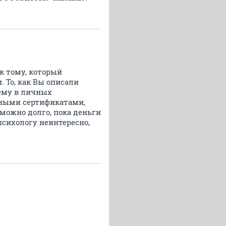
к тому, который
 То, как Вы описали
хему в личных
жными сертификатами,
можно долго, пока деньги
психологу неинтересно,