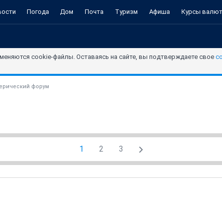
вости
Погода
Дом
Почта
Туризм
Афиша
Курсы валю
меняются cookie-файлы. Оставаясь на сайте, вы подтверждаете свое
с
ерический форум
1
2
3