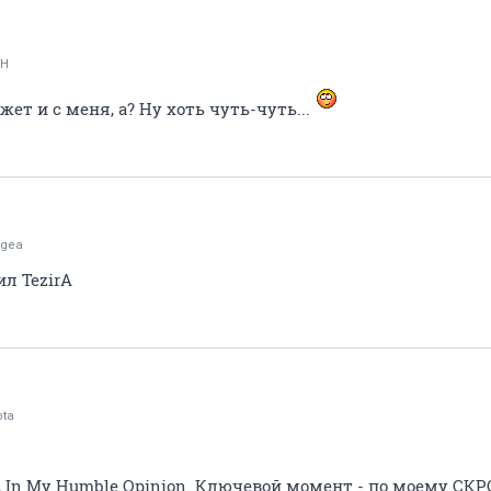
H
ет и с меня, а? Ну хоть чуть-чуть...
agea
л TezirA
ota
, In My Humble Opinion. Ключевой момент - по моему 