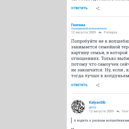
ОТВЕТИТЬ
Генгема
Анонимный пользователь
12 августа 2009
Pelagea
Попробуйте не к волшебн
занимается семейной тера
картину семьи, в которой
отношениях. Только выби
потому что самоучек сей
не закончатся. Ну, если 
тогда лучше к колдуньям
ОТВЕТИТЬ
KalyanSib
guru
12 августа 2009
Ген
А ходить к разным волшебникам 