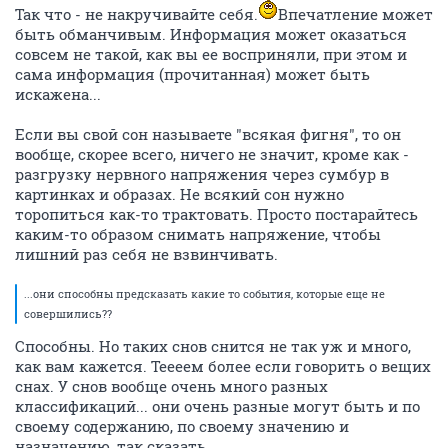
Так что - не накручивайте себя.
Впечатление может
быть обманчивым. Информация может оказаться
совсем не такой, как вы ее восприняли, при этом и
сама информация (прочитанная) может быть
искажена...
Если вы свой сон называете "всякая фигня", то он
вообще, скорее всего, ничего не значит, кроме как -
разгрузку нервного напряжения через сумбур в
картинках и образах. Не всякий сон нужно
торопиться как-то трактовать. Просто постарайтесь
каким-то образом снимать напряжение, чтобы
лишний раз себя не взвинчивать.
...они способны предсказать какие то события, которые еще не
совершились??
Способны. Но таких снов снится не так уж и много,
как вам кажется. Теееем более если говорить о вещих
снах. У снов вообще очень много разных
классификаций... они очень разные могут быть и по
своему содержанию, по своему значению и
назначению, так сказать.