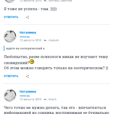
12 августа 2010
Ёлочка_Палочка
Я тоже не успела - там. )))))
ОТВЕТИТЬ
Наталиина
veteran
12 августа 2010
malush
идите на эзотерический а
Любопытно, разве психологи никак не изучают тему
сновидений?
Об этом можно говорить только на эзотерическом? ))
ОТВЕТИТЬ
Наталиина
veteran
12 августа 2010
krach
Чего точно не нужно делать, так это - впечатляться
информацией из сонника, воспринимая ее буквально.