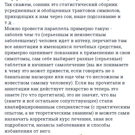
Так скажем, сонник это статистический сборник
усредненных и обобщенных трактовок символов,
приходящих к нам через сон, наше подсознание и
т.д...
Можно провести параллель примерно такую -
заболев чем-то (серьезным и неизвестным
заболевшему) человек идет в аптеку, перечитав там
все аннотации в имеющихся лечебных средствах,
примерно оценивает показания к применению и свои
симптомы, сам себе выбирает разные (серьезные)
таблетки и начинает самолечение (вы же понимаете
к чему это может привести, если говорить не о
банальном насморке или еще чём-то несложном и
известном самому человеку). Если вы прочитали в
аннотации как действует лекарство и теперь это
знаете (то что протитали), это не значит, что вы
(знаете и всё остальное сопутствующее) стали
квалифицированным специалистом (с практическим
опытом, а не теоретическим знанием) и можете сами
назначать корректный курс лечения, зная все
подробности, нюансы заболевания и способы
избавления от него.