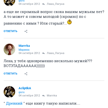
guru
04 октября 2012
Лава_Лагуна
а еще не скромный вопрос скока вашим мужьям лет?
А то может я совсем молодой (скромно) по с
равнению с ними ? Или старый?...
ОТВЕТИТЬ
Marrrka
Марина
04 октября 2012
Лава_Лагуна
Лена, у тебя одновременно несколько мужей???
ВОТЭТАДАААААА)))))))
ОТВЕТИТЬ
AcliptikA
guru
04 октября 2012
Marrrka
"
Древний
" еще книгу такую написали....