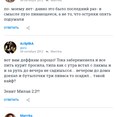
04 октября 2012
Marrrka
по- моему нет- давно это было последний раз- в
смысле пузо пинающееся, а не то, что остряки опять
подумали
ОТВЕТИТЬ
AcliptikA
guru
04 октября 2012
Marrrka
вот вам деффкам хорошо! Тока забеременела и все
пить курит бросила, типа как с утра встал с пахмы и
и за руль до вечера не садишьсся... вечером до дома
доехал и бутылочки три пиваса то осадил... такой
кайф!!
Зенит Милан 2:2!!!
ОТВЕТИТЬ
Marrrka