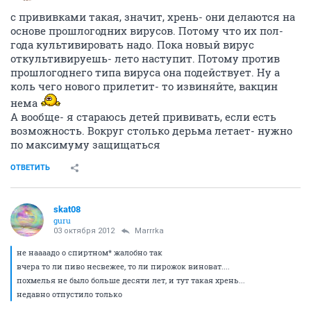
с прививками такая, значит, хрень- они делаются на
основе прошлогодних вирусов. Потому что их пол-
года культивировать надо. Пока новый вирус
откультивируешь- лето наступит. Потому против
прошлогоднего типа вируса она подействует. Ну а
коль чего нового прилетит- то извиняйте, вакцин
нема
А вообще- я стараюсь детей прививать, если есть
возможность. Вокруг столько дерьма летает- нужно
по максимуму защищаться
ОТВЕТИТЬ
skat08
guru
03 октября 2012
Marrrka
не наааадо о спиртном* жалобно так
вчера то ли пиво несвежее, то ли пирожок виноват....
похмелья не было больше десяти лет, и тут такая хрень...
недавно отпустило только