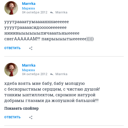
Marrrka
Марина
04 октября 2012
Marrrka
ууутраааатумаааанннаееееее
уууутрааааасидоооооеееееее
нииивыыыыыыпичааальныеееее
снегААААААМ!!! пакрыыыытыееееее)))))
ОТВЕТИТЬ
Marrrka
Марина
04 октября 2012
Marrrka
хдеба взять мне бабу, бабу молодую
с бескорыстным серццем, с чистаю душой!
тонким ынтиллектом, скромное натурой
добрамы глазами да жопушкой бальшой!!!
Показать спойлер
ОТВЕТИТЬ