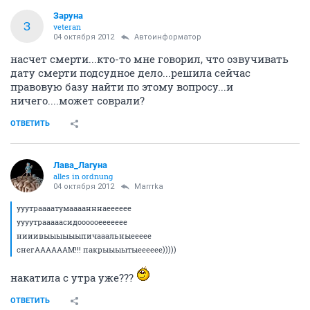
Заруна
З
veteran
04 октября 2012
Автоинформатор
насчет смерти...кто-то мне говорил, что озвучивать
дату смерти подсудное дело...решила сейчас
правовую базу найти по этому вопросу...и
ничего....может соврали?
ОТВЕТИТЬ
Лава_Лагуна
alles in ordnung
04 октября 2012
Marrrka
ууутраааатумаааанннаееееее
уууутрааааасидоооооеееееее
нииивыыыыыыпичааальныеееее
снегААААААМ!!! пакрыыыытыееееее)))))
накатила с утра уже???
ОТВЕТИТЬ