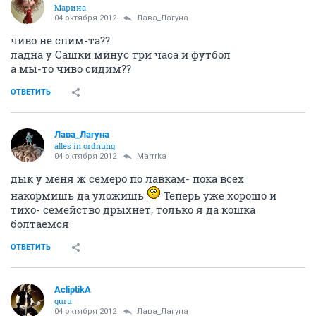
Марина
04 октября 2012
Лава_Лагуна
чиво не спим-та??
ладна у Сашки минус три часа и футбол
а мы-то чиво сидим??
ОТВЕТИТЬ
Лава_Лагуна
alles in ordnung
04 октября 2012
Marrrka
дык у меня ж семеро по лавкам- пока всех
накормишь да уложишь
Теперь уже хорошо и
тихо- семейство дрыхнет, только я да кошка
болтаемся
ОТВЕТИТЬ
AcliptikA
guru
04 октября 2012
Лава_Лагуна