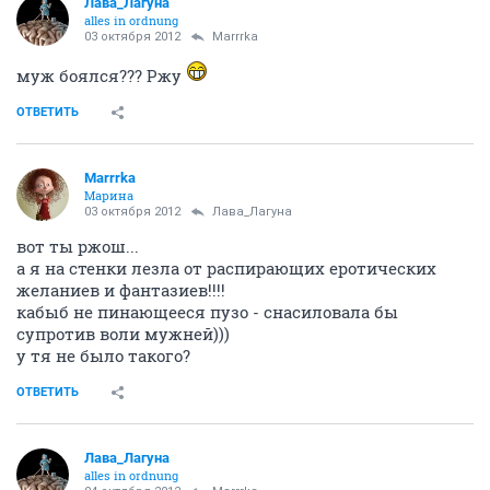
Лава_Лагуна
alles in ordnung
03 октября 2012
Marrrka
муж боялся??? Ржу
ОТВЕТИТЬ
Marrrka
Марина
03 октября 2012
Лава_Лагуна
вот ты ржош...
а я на стенки лезла от распирающих еротических
желаниев и фантазиев!!!!
кабыб не пинающееся пузо - снасиловала бы
супротив воли мужней)))
у тя не было такого?
ОТВЕТИТЬ
Лава_Лагуна
alles in ordnung