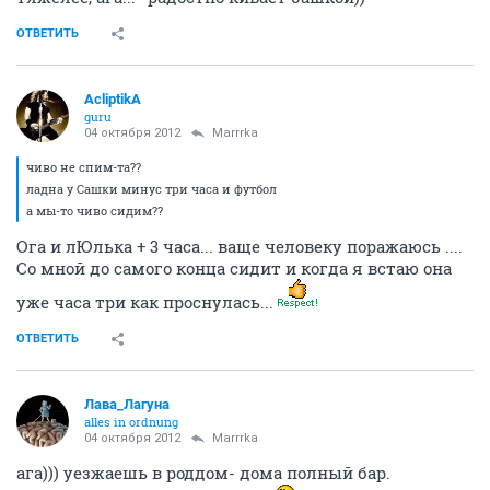
ОТВЕТИТЬ
AcliptikA
guru
04 октября 2012
Marrrka
чиво не спим-та??
ладна у Сашки минус три часа и футбол
а мы-то чиво сидим??
Ога и лЮлька + 3 часа... ваще человеку поражаюсь ....
Со мной до самого конца сидит и когда я встаю она
уже часа три как проснулась...
ОТВЕТИТЬ
Лава_Лагуна
alles in ordnung
04 октября 2012
Marrrka
ага))) уезжаешь в роддом- дома полный бар.