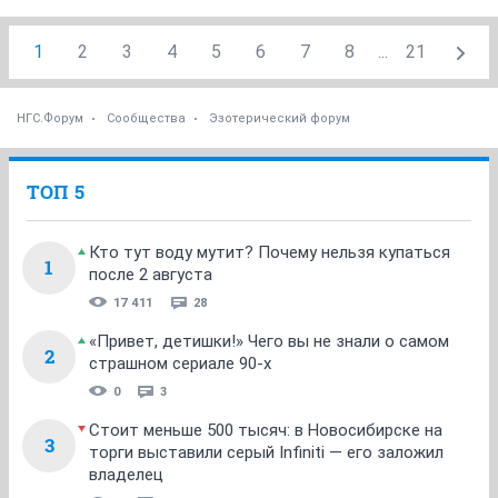
1
2
3
4
5
6
7
8
...
21
НГС.Форум
Сообщества
Эзотерический форум
ТОП 5
Кто тут воду мутит? Почему нельзя купаться
1
после 2 августа
17 411
28
«Привет, детишки!» Чего вы не знали о самом
2
страшном сериале 90-х
0
3
Стоит меньше 500 тысяч: в Новосибирске на
3
торги выставили серый Infiniti — его заложил
владелец