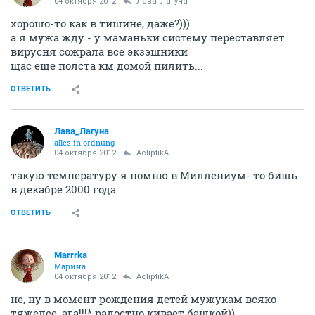
04 октября 2012
Лава_Лагуна
хорошо-то как в тишине, даже?)))
а я мужа жду - у маманьки систему переставляет
вирусня сожрала все экзэшники
щас еще полста км домой пилить...
ОТВЕТИТЬ
Лава_Лагуна
alles in ordnung
04 октября 2012
AcliptikA
такую температуру я помню в Миллениум- то бишь
в декабре 2000 года
ОТВЕТИТЬ
Marrrka
Марина
04 октября 2012
AcliptikA
не, ну в момент рождения детей мужукам всяко
тяжелее, ага!!!* радостно кивает башкой))