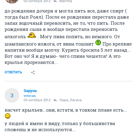
03 октября 2012
Marrrka
до рождения дочери я могла пить все, даже спирт (
тогда был Роял). После ее рождения перестала даже
запах водочный переносить, не то, что пить. После
рождения сына я вообще перестала переносить
алкоголь
. Могу пива попить, но немного. От
шампанского изжога, от вина тошнит
Про крепкие
напитки вообще молчу. Курить бросила 5 лет назад...
Вот оно чо! Я и думаю- чего спина чешется! А это
крылья прорезаются...
ОТВЕТИТЬ
Заруна
З
veteran
03 октября 2012
Лава_Лагуна
насчет крыльев...они, кстати, в тонком плане есть...
у людей я имею в виду, только у большинства
сложены и не используются...