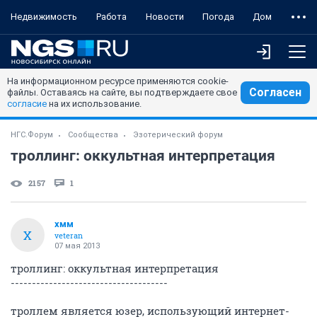
Недвижимость
Работа
Новости
Погода
Дом
На информационном ресурсе применяются cookie-
Согласен
файлы. Оставаясь на сайте, вы подтверждаете свое
согласие
на их использование.
НГС.Форум
Сообщества
Эзотерический форум
троллинг: оккультная интерпретация
2157
1
хмм
Х
veteran
07 мая 2013
троллинг: оккультная интерпретация
-------------------------------------
троллем является юзер, использующий интернет-