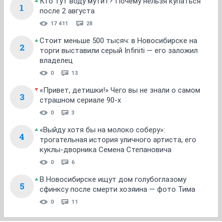
Кто тут воду мутит? Почему нельзя купаться
1
после 2 августа
17 411
28
Стоит меньше 500 тысяч: в Новосибирске на
2
торги выставили серый Infiniti — его заложил
владелец
0
13
«Привет, детишки!» Чего вы не знали о самом
3
страшном сериале 90-х
0
3
«Выйду хотя бы на молоко соберу»:
4
трогательная история уличного артиста, его
куклы-дворника Семена Степановича
0
6
В Новосибирске ищут дом голубоглазому
5
сфинксу после смерти хозяина — фото Тима
0
11