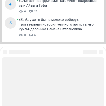
«Считает нас фриками»: как живет подросший
4
сын Айзы и Гуфа
0
20
«Выйду хотя бы на молоко соберу»:
5
трогательная история уличного артиста, его
куклы-дворника Семена Степановича
0
6