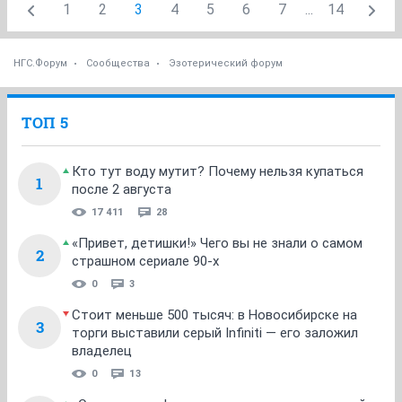
1
2
3
4
5
6
7
...
14
НГС.Форум
Сообщества
Эзотерический форум
ТОП 5
Кто тут воду мутит? Почему нельзя купаться
1
после 2 августа
17 411
28
«Привет, детишки!» Чего вы не знали о самом
2
страшном сериале 90-х
0
3
Стоит меньше 500 тысяч: в Новосибирске на
3
торги выставили серый Infiniti — его заложил
владелец
0
13