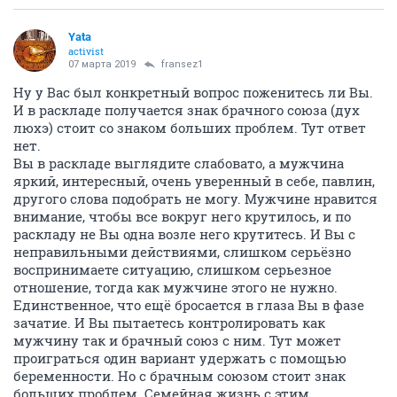
Yata
activist
07 марта 2019
fransez1
Ну у Вас был конкретный вопрос поженитесь ли Вы.
И в раскладе получается знак брачного союза (дух
люхэ) стоит со знаком больших проблем. Тут ответ
нет.
Вы в раскладе выглядите слабовато, а мужчина
яркий, интересный, очень уверенный в себе, павлин,
другого слова подобрать не могу. Мужчине нравится
внимание, чтобы все вокруг него крутилось, и по
раскладу не Вы одна возле него крутитесь. И Вы с
неправильными действиями, слишком серьёзно
воспринимаете ситуацию, слишком серьезное
отношение, тогда как мужчине этого не нужно.
Единственное, что ещё бросается в глаза Вы в фазе
зачатие. И Вы пытаетесь контролировать как
мужчину так и брачный союз с ним. Тут может
проиграться один вариант удержать с помощью
беременности. Но с брачным союзом стоит знак
больших проблем. Семейная жизнь с этим