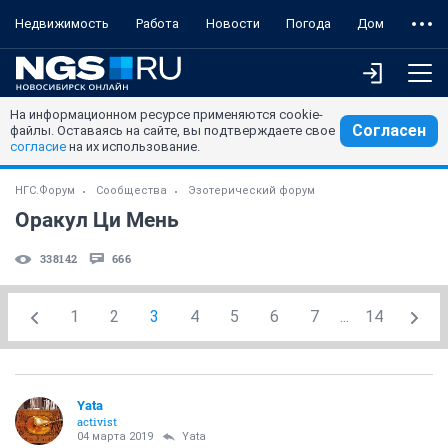
Недвижимость
Работа
Новости
Погода
Дом
На информационном ресурсе применяются cookie-
Согласен
файлы. Оставаясь на сайте, вы подтверждаете свое
согласие
на их использование.
НГС.Форум
Сообщества
Эзотерический форум
Оракул Ци Мень
338142
666
1
2
3
4
5
6
7
...
14
Yata
activist
04 марта 2019
Yata