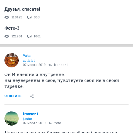
Друзья, спасате!
115423
563
Фото-3
121984
1001
Yata
activist
07 марта 2019
fransez1
Он И внешне и внутренне.
Вы неуверенны в себе, чувствуете себя не в своей
тарелке.
ОТВЕТИТЬ
fransez1
junior
07 марта 2019
Yata
Даже не знаю, как будто все наоборот) внешне он