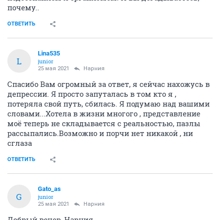
почему..
ОТВЕТИТЬ
Lina535
L
junior
25 мая 2021
Нарния
Спасибо Вам огромный за ответ, я сейчас нахожусь в
депрессии. Я просто запуталась в том кто я ,
потеряла свой путь, сбилась. Я подумаю над вашими
словами...Хотела в жизни многого , представление
моё теперь не складывается с реальностью, пазлы
рассыпались.Возможно и порчи нет никакой , ни
сглаза
ОТВЕТИТЬ
Gato_as
G
junior
25 мая 2021
Нарния
Добрый вечер, Нарния.