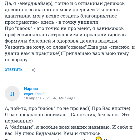
Да, я -энерджайзер), точно и с близкими делаюсь
довольно сознательно моей энергией.И я очень
адаптивна, могу везде создать благоприятное
пространство- здесь - в точку увидели.
Про "бабок" - это точно не про меня, я занимаюсь
профессионально астрологией и проанализировав
формулы болезней и здоровья делала выводы.
Уезжать не хочу, от слова"совсем".Еще раз -спасибо, и
удачи вам в практике!))Приглашаю вас в мою тему
по хорару.
ОТВЕТИТЬ
Нарния
Н
experienced
18 апреля 2021
Миринда
А, чой-то, про "бабок" то не про вас)) Про Вас вполне)
Я вас прекрасно понимаю - Сапожник, без сапог. Это
нормально)
А "бабками", я вообще всех наших называю. И себя и
вас. Ну либо Ведьмами. Кем и являюсь..