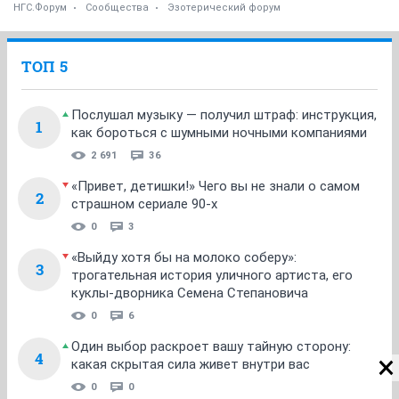
НГС.Форум
Сообщества
Эзотерический форум
ТОП 5
Послушал музыку — получил штраф: инструкция,
1
как бороться с шумными ночными компаниями
2 691
36
«Привет, детишки!» Чего вы не знали о самом
2
страшном сериале 90-х
0
3
«Выйду хотя бы на молоко соберу»:
3
трогательная история уличного артиста, его
куклы-дворника Семена Степановича
0
6
Один выбор раскроет вашу тайную сторону:
4
какая скрытая сила живет внутри вас
0
0