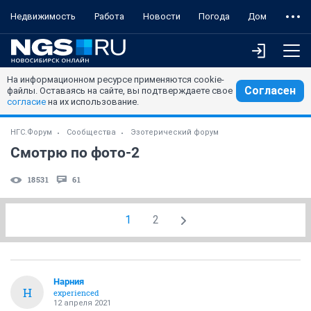
Недвижимость
Работа
Новости
Погода
Дом
На информационном ресурсе применяются cookie-
Согласен
файлы. Оставаясь на сайте, вы подтверждаете свое
согласие
на их использование.
НГС.Форум
Сообщества
Эзотерический форум
Смотрю по фото-2
18531
61
1
2
Нарния
Н
experienced
12 апреля 2021