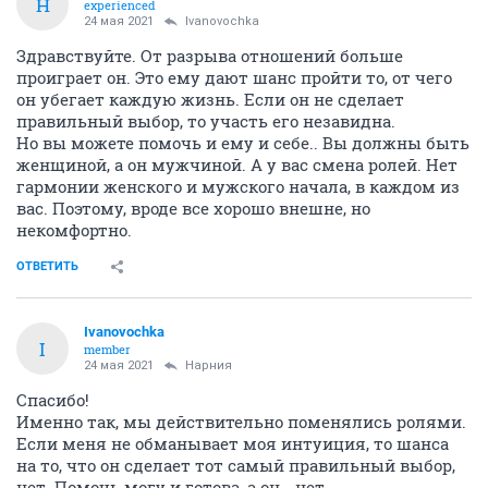
Н
experienced
24 мая 2021
Ivanovochka
Здравствуйте. От разрыва отношений больше
проиграет он. Это ему дают шанс пройти то, от чего
он убегает каждую жизнь. Если он не сделает
правильный выбор, то участь его незавидна.
Но вы можете помочь и ему и себе.. Вы должны быть
женщиной, а он мужчиной. А у вас смена ролей. Нет
гармонии женского и мужского начала, в каждом из
вас. Поэтому, вроде все хорошо внешне, но
некомфортно.
ОТВЕТИТЬ
Ivanovochka
I
member
24 мая 2021
Нарния
Спасибо!
Именно так, мы действительно поменялись ролями.
Если меня не обманывает моя интуиция, то шанса
на то, что он сделает тот самый правильный выбор,
нет. Помочь могу и готова, а он - нет.