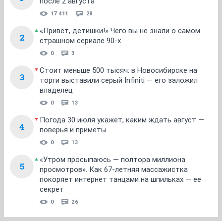
после 2 августа
17 411
28
«Привет, детишки!» Чего вы не знали о самом
2
страшном сериале 90-х
0
3
Стоит меньше 500 тысяч: в Новосибирске на
3
торги выставили серый Infiniti — его заложил
владелец
0
13
Погода 30 июля укажет, каким ждать август —
4
поверья и приметы
0
13
«Утром просыпаюсь — полтора миллиона
5
просмотров». Как 67-летняя массажистка
покоряет интернет танцами на шпильках — ее
секрет
0
26