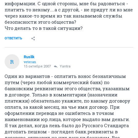
информации. С одной стороны, мне бы радоваться -
платить то некому....а с другой, - не придут ли ко мне
через какое-то время из так называемой службы
безопасности этого общества?
Что делать то в такой ситуации?
ОТВЕТИТЬ
Ruslik
R
veteran
15 октября 2007
Yantra
Один из вариантов - оплатить взнос безналичным
путем (через любой коммерческий банк) по
банковским реквизитам этого общества, указанным
в договоре. Только в комментарии (назначении
платежки) обязательно укажите, по какому договору
оплата, за какой месяц, на чье имя договор. При
оформлении перевода не ошибитесь в точном
наименовании юр.лица, которое выдало вам деньги.
Я так делал, когда лень было до Русского Стандарта
дотопать пешком - поглядел банк.реквизиты в
договоре, отправил на них деньги безналом. Все