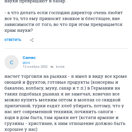
науки превращают в базар.
- а что делать если господин директор очень любит
все то, что ему приносит звонкое и блестящее, вне
зависимости от того, во что при этом превращается
храм науки?
ОТВЕТИТЬ
Санчес
С
guru
12 ноября 2002
kosta
насчет торговли на рынках - я имел в виду все кроме
овощей и фруктов, готовые продукты (консервы и
бакалею, колбасу, муку, сахар и т.п.) в Германии на
таких подобных рынках я не замечал, конечно все
можно купить мелким оптом в моллах со скидкой
приличной; турки ездят хлеб убирать, потому, что у
нас нет современной техники; починить сапоги -
ходи в дом быта, там армян нет (кстати армяне и
грузины - христиане, к ним отношение должно быть
хорошее у нас)