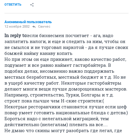
ОТВЕТИТЬ
Анонимный пользователь
12 ноября 2002
Санчес
In reply to:
если бизнесмен посчитает - ага, надо
заплатить налоги, и еще и следить за ним, чтобы он
не смылся и не торговал наркотой - да я лучше своих
бомжей найму канаву копать
Но при этом он еще прикинет, каково качество работ,
подумает и все равно наймет гастарбайтера. В
подобнх делах, несомненно важно поддержвать
местных безработных, местный бюджет и т.д. Но не
в ущерб качеству работ. Некоторые гасторбайтеры
делают многи вещи лучше доморощенных мастеров.
Например, строительство, Турки, Болгары и т.д.
строят пока лычше чем Н-ские строители:(
Некотрые ресторанчики становятся лучше если шеф
повар умеет готовить национальные блюда с детсва:)
Бороться надо с нелегальной миграцией, тем
действительно (нелегалам) плевать на все....
Не дмаю что скины могут разобрать где легал, где