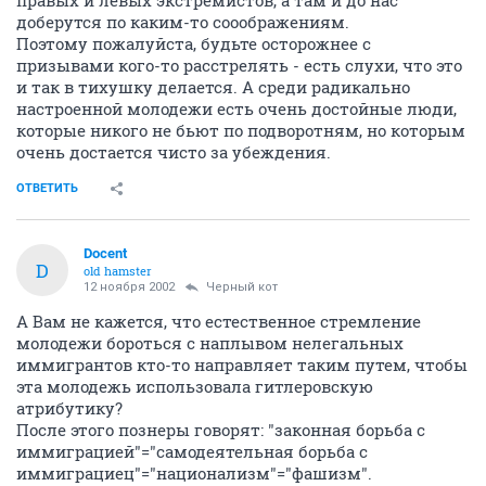
правых и левых экстремистов, а там и до нас
доберутся по каким-то сооображениям.
Поэтому пожалуйста, будьте осторожнее с
призывами кого-то расстрелять - есть слухи, что это
и так в тихушку делается. А среди радикально
настроенной молодежи есть очень достойные люди,
которые никого не бьют по подворотням, но которым
очень достается чисто за убеждения.
ОТВЕТИТЬ
Docent
D
old hamster
12 ноября 2002
Черный кот
А Вам не кажется, что естественное стремление
молодежи бороться с наплывом нелегальных
иммигрантов кто-то направляет таким путем, чтобы
эта молодежь использовала гитлеровскую
атрибутику?
После этого познеры говорят: "законная борьба с
иммиграцией"="самодеятельная борьба с
иммиграциец"="национализм"="фашизм".