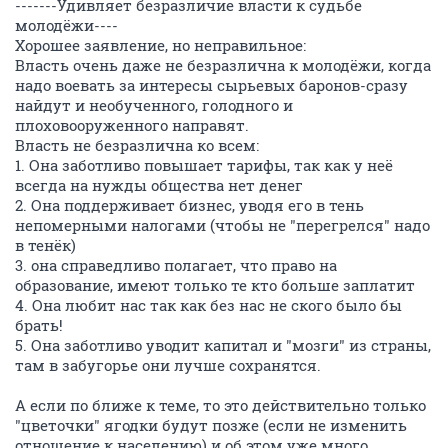
-------Удивляет безразличие власти к судьбе
молодёжи----
Хорошее заявление, но неправильное:
Власть очень даже не безразлична к молодёжи, когда
надо воевать за интересы сырьевых баронов-сразу
найдут и необученного, голодного и
плоховооруженного направят.
Власть не безразлична ко всем:
1. Она заботливо повышает тарифы, так как у неё
всегда на нужды общества нет денег
2. Она поддерживает бизнес, уводя его в тень
непомерными налогами (чтобы не "перегрелся" надо
в тенёк)
3. она справедливо полагает, что право на
образование, имеют только те кто больше заплатит
4. Она любит нас так как без нас не ского было бы
брать!
5. Она заботливо уводит капитал и "мозги" из страны,
там в забугорье они лучше сохранятся.
А если по ближе к теме, то это действительно только
"цветочки" ягодки будут позже (если не изменить
отношение к населению) и об этом уже много