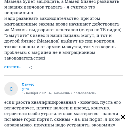
Мамеда будет защищать, а Мамед бизнес развивать
и наших девчонок трахать - я считаю это
неправильно
Надо развивать законодательство, при этом
миграционные законы вроде начинают действовать
из Москвы выдворяют нелегалов (вчера по ТВ видел).
"Замутить" бизнес и наши пацаны могут, и тот и
другой бизнес (Мамедов) выйдут из под контроля,
также пацаны и от армии мажутся, так что корень
проблемы с мафиией не в миграционном
законодательстве:(
ОТВЕТИТЬ
Санчес
С
guru
12 ноября 2002
Анонимный пользователь
если работа квалифицированная - конечно, пусть его
регистрирует, платит налоги и вперед, конечно,
строители особо утратили свое мастерство - панели
поганые город портят, скинам - да, им пофиг, я их не
оправдываю, причины надо устранять, экономику