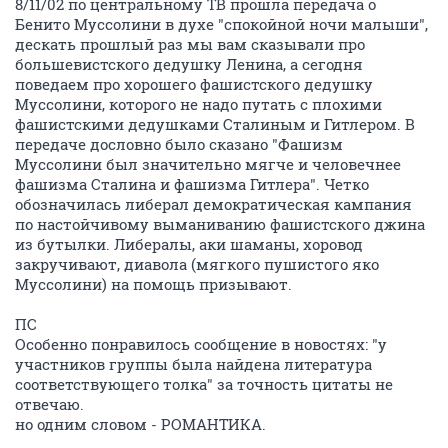
8/11/02 по центральному ТВ прошла передача о
Бенито Муссолини в духе "спокойной ночи малыши",
дескать прошлый раз мы вам сказывали про
большевистского дедушку Ленина, а сегодня
поведаем про хорошего фашистского дедушку
Муссолини, которого не надо путать с плохими
фашистскими дедушками Сталиным и Гитлером. В
передаче дословно было сказано "Фашизм
Муссолини был значительно мягче и человечнее
фашизма Сталина и фашизма Гитлера". Четко
обозначилась либерал демократическая кампания
по настойчивому выманиванию фашистского джина
из бутылки. Либералы, аки шаманы, хоровод
закручивают, диавола (мягкого пушистого яко
Муссолини) на помощь призывают.
ПС
Особенно понравилось сообщение в новостях: "у
участников группы была найдена литература
соответствующего толка" за точность цитаты не
отвечаю.
но одним словом - РОМАНТИКА.