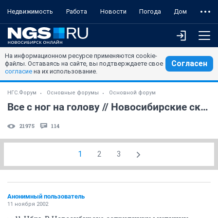
Недвижимость
Работа
Новости
Погода
Дом
На информационном ресурсе применяются cookie-
Согласен
файлы. Оставаясь на сайте, вы подтверждаете свое
согласие
на их использование.
НГС.Форум
Основные форумы
Основной форум
Все с ног на голову // Новосибирские скинхеды
21975
114
1
2
3
Анонимный пользователь
11 ноября 2002