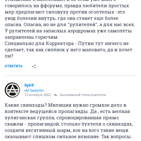
говорилось на ффоруме, правда любители простых
мер предлагают силовуху против оголтелых -это
увод болезни внутрь, где она станет еще более
опасна. Опасна, но не для "рулителей", а для нас всех.
У рулителей на запасных аэродромах уже самолёты
заправлены горючим.
Специально для Корректора - Путин тут ничего не
сделает, так как силёнок у него маловато, да и хочет
ли?
ОТВЕТИТЬ
Spirit
old hamster
12 ноября 2002
Анонимный пользователь
Какие скинхэды? Милиции нужно громкое дело в
контексте ведущейся пропаганды. Да , есть мелкая
хулиганская группа, спровоцированная прямо
скажем - пропагандой, столько бухтели о скинхэдах,
создали негативный шарм, кое на кого такие вещи
оказывают слишком сильное влияние. Так вопросы