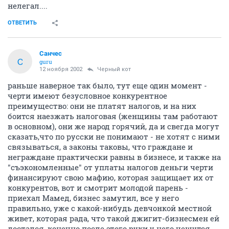
нелегал....
ОТВЕТИТЬ
Санчес
С
guru
12 ноября 2002
Черный кот
раньше наверное так было, тут еще один момент -
черти имеют безусловное конкурентное
преимущество: они не платят налогов, и на них
боится наезжать налоговая (женщины там работают
в основном), они же народ горячий, да и свегда могут
сказать,что по русски не понимают - не хотят с ними
связываться, а законы таковы, что граждане и
неграждане практически равны в бизнесе, и также на
"съэкономленные" от уплаты налогов деньги черти
финансируют свою мафию, которая защищает их от
конкурентов, вот и смотрит молодой парень -
приехал Мамед, бизнес замутил, все у него
правильно, уже с какой-нибудь девчонкой местной
живет, которая рада, что такой джигит-бизнесмен ей
достался, конечно после этого руки у него чешутся