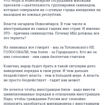
>>11-Нбрь В Новосибирске сотрудники милиции
пресекли >>деятельность группировки скинхедов,
которые совершали на >>улицах города нападения на
выходцев из южных республик.
Власти загадили Новосибирск. В том числе и
иностранцами из самых гадких ино стран. И именно
ЭТО - причина скинхедства. Почему МЫ должны все
это терпеть?
Из знакомых все говорят - мы за Толоконского НЕ
ГОЛОСОВАЛИ, тем более - за Городецкого. Кто же за
них голосовал - они сами бюллетни считали.
Конечно, народ будет брать в такой ситуации дело
наведения порядка в свои руки. И чем дальше
бездействует власть - тем в большей мере. А власть
не просто бездействует - гадит как может.
Не хочется чтобы иностранцев били - надо ввести
цивилизованные порядки в отношении иностранцев.
Надо, чтобы гражданин России мог спокойно
попросить разобраться милиционера с иностранцем