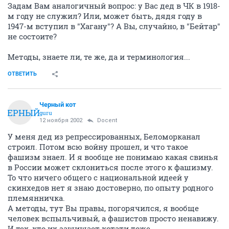
Задам Вам аналогичный вопрос: у Вас дед в ЧК в 1918-
м году не служил? Или, может быть, дядя году в
1947-м вступил в "Хагану"? А Вы, случайно, в "Бейтар"
не состоите?
Методы, знаете ли, те же, да и терминология...
ОТВЕТИТЬ
Черный кот
ЧЕРНЫЙ
guru
12 ноября 2002
Docent
У меня дед из репрессированных, Беломорканал
строил. Потом всю войну прошел, и что такое
фашизм знаел. И я вообще не понимаю какая свинья
в России может склониться после этого к фашизму.
То что ничего общего с национальной идеей у
скинхедов нет я знаю достоверно, по опыту родного
племянничка.
А методы, тут Вы правы, погорячился, я вообще
человек вспыльчивый, а фашистов просто ненавижу.
И тех, кто их защищает кстати тоже.