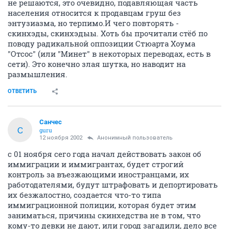
не решаются, это очевидно, подавляющая часть
населения относится к продавцам груш без
энтузиазма, но терпимо.И чего повторять -
скинхэды, скинхэдыы. Хоть бы прочитали стёб по
поводу радикальной оппозиции Стюарта Хоума
"Отсос" (или "Минет" в некоторых переводах, есть в
сети). Это конечно злая шутка, но наводит на
размышления.
ОТВЕТИТЬ
Санчес
С
guru
12 ноября 2002
Анонимный пользователь
с 01 ноября сего года начал действовать закон об
иммиграции и иммигрантах, будет строгий
контроль за въезжающими иностранцами, их
работодателями, будут штрафовать и депортировать
их безжалостно, создается что-то типа
иммиграционной полиции, которая будет этим
заниматься, причины скинхедства не в том, что
кому-то девки не дают, или город загадили, дело все