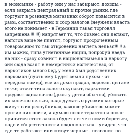
в экономике - работу они у нас забирают, доходы -
если закрыть центральный и прочие рынки, где
торгуют в розницу,в магазинах оборот повысится в
разы, соответственно и сбор налогов (неужели власть
этого не понимает - в Германии такая торговля
запрещена !!!!!!!) напрягает то, что бизнес они делают,
налогов ваще не платят, торгуют просроченным
товаром,нам то так откровенно наглеть нельзя!!!!!! а
им можно, типа угнетенные нации, попробуй наедь
на них - сразу обвинят в национализме,да и наркоту
они сюда возят в немерянных количествах, от
наркотиков много бед, у меня был родственник
наркоман (пусть ему будет земля пухом - от
передоза помер), все из дома продал, воровал, цыгане
те-же, стоят типа золото скупают, наркотики
продают однозначно (дозы у детей обычно), убивать
их конечно нельзя, надо думать о русских которые
живут в их республиках, каждое убийство может
против них пойти, я думаю после терактов и после
принятия этого закона будет легче с ними бороться,
надо и общественности подключаться - увидел, что
где-то работают или живут черные - позвонил по