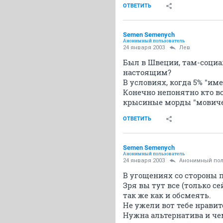
ОТВЕТИТЬ
Semen Semenych
Анонимный пользователь
24 января 2003
Лев
Был в Швеции, там-социа
настоящим?
В условиях, когда 5% "им
Конечно непонятно кто в
крысиные морды "мовичей
ОТВЕТИТЬ
Semen Semenych
Анонимный пользователь
24 января 2003
Анонимный пол
В угощениях со стороны п
Зря вы тут все (только с
так же как и обсмеять.
Не ужели вот тебе нравитс
Нужна альтернатива и че