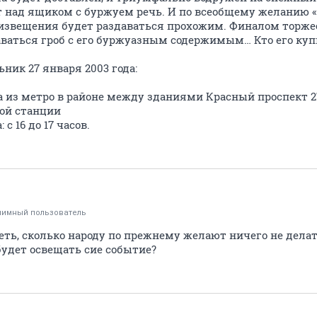
т над ящиком с буржуем речь. И по всеобщему желанию 
 извещения будет раздаваться прохожим. Финалом торжес
даваться гроб с его буржуазным содержимым… Кто его куп
ник 27 января 2003 года:
да из метро в районе между зданиями Красный проспект 2
ой станции
с 16 до 17 часов.
нимный пользователь
еть, сколько народу по прежнему желают ничего не делат
будет освещать сие событие?