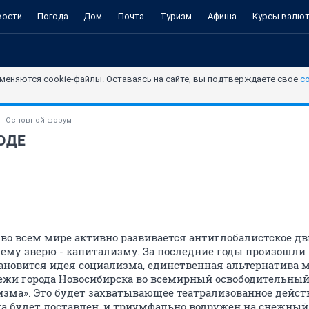
вости
Погода
Дом
Почта
Туризм
Афиша
Курсы валю
меняются cookie-файлы. Оставаясь на сайте, вы подтверждаете свое
с
Основной форум
РОДЕ
 во всем мире активно развивается антиглобалистское д
му зверю - капитализму. За последние годы произошли
ановится идея социализма, единственная альтернатива 
ежи города Новосибирска во всемирный освободительны
ма». Это будет захватывающее театрализованное действо
а будет доставлен, и триумфально водружен на снежный