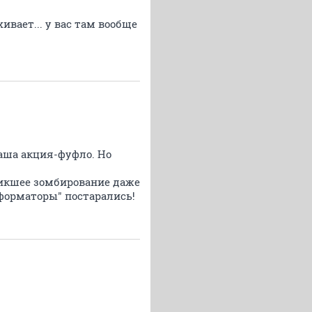
ивает... у вас там вообще
ваша акция-фуфло. Но
никшее зомбирование даже
форматоры" постарались!