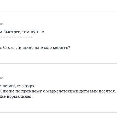
ch
м быстрее, тем лучше
---------------------
о. Стоит ли шило на мыло менять?
ch
натива, это цирк.
 Они же по прежнему с марксистскими догмами носятся. 
лне нормальная.