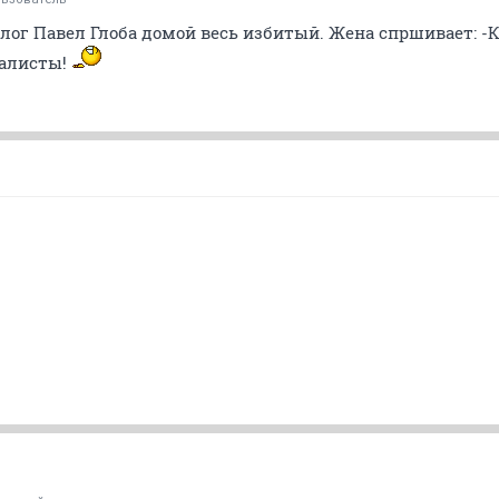
ог Павел Глоба домой весь избитый. Жена спршивает: -К
балисты!