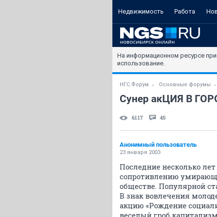
Недвижимость
Работа
Но
На информационном ресурсе при
использование.
НГС.Форум
Основные форумы
Сунер акЦИЯ В ГО
6117
45
Анонимный пользователь
23 января 2003
Последние несколько лет
сопротивлению умирающе
обществе. Популярной ст
В знак вовлечения молод
акцию «Рождение социализ
веселый гроб капитализм