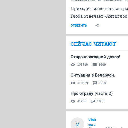
Приходит известны астрол
Глоба отвечает:-Антигло
ОТВЕТИТЬ
СЕЙЧАС ЧИТАЮТ
Староновогодний дозор!
108710
1000
Ситуация в Беларуси.
319359
1000
Про отраду (часть 2)
41255
1000
VinD
V
guru