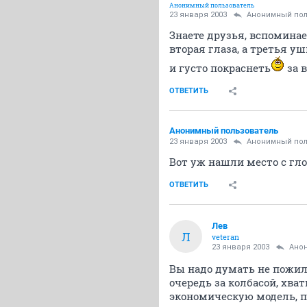
Анонимный пользователь
23 января 2003
Анонимный пол
Знаете друзья, вспоминае
вторая глаза, а третья уш
и густо покраснеть
за в
ОТВЕТИТЬ
Анонимный пользователь
23 января 2003
Анонимный пол
Вот уж нашли место с гл
ОТВЕТИТЬ
Лев
Л
veteran
23 января 2003
Ано
Вы надо думать не пожили
очередь за колбасой, хва
экономическую модель, п