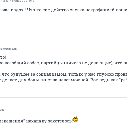
нимный пользователь
оже издох ! Что-то сие действо слегка некрофилией попах
ьзователь
то!
ро всеобщий собес, партийцы (ничего не делающие), что 
, что будущее за социализмом, только у нас глубоко про
 делает для большинства невозможной. Вот ведь как "ре
ch
 извещения" нахаляву захотелось!