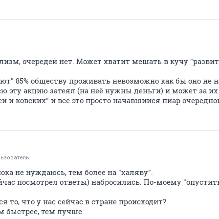
лизм, очередей нет. Может хватит мешать в кучу "разви
еют" 85% обществу проживать невозможно как бы оно не 
сю эту акцию затеял (на неё нужны деньги) и может за и
 и ковских" и всё это просто начавшийся пиар очередно
ьзователь
ока не нуждаюсь, тем более на "халяву".
ейчас посмотрел ответы) набросились. По-моему "опустить
я то, что у нас сейчас в стране происходит?
м быстрее, тем лучше