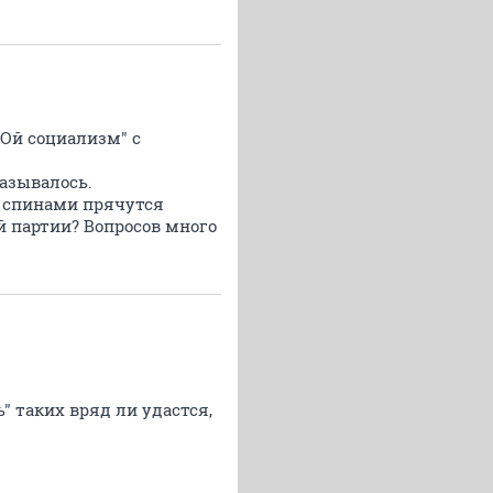
тОй социализм" с
называлось.
х спинами прячутся
й партии? Вопросов много
" таких вряд ли удастся,