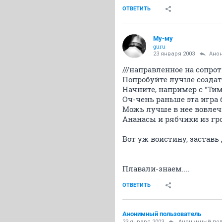
ОТВЕТИТЬ
Му-му
guru
23 января 2003
Ано
///направленное на сопр
Попробуйте лучше создат
Начните, например с "Тим
Оч-чень раньше эта игра 
Можь лучше в нее вовлечь
Ананасы и рябчики из гроба
Вот уж воистину, заставь д
Плавали-знаем....
ОТВЕТИТЬ
Анонимный пользователь
23 января 2003
Анонимный пол