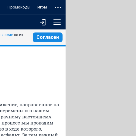
т
Промокоды
Игры
огласие
на их
Согласен
вижение, направленное на
 перемены и в нашем
мрачному настоящему.
й процесс мы проводим
 в ходе которого,
 асфальт. За тем каждый