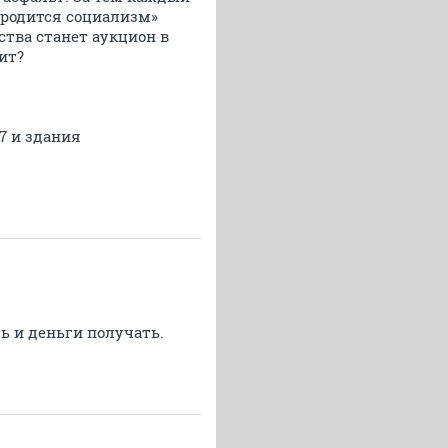
«родится социализм»
тва станет аукцион в
ит?
7 и здания
ь и деньги получать.