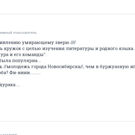
нимный пользователь
отивлению умирающему зверю ////
ь кружок с целью изучения литературы и родного языка..
ура и его команды".
была популярна...
 //молодежь города Новосибирска//, чем в буржуазную и
? Фи-ииии.........
урака....
ьзователь