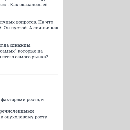
ил. Как оказалось её
лупых вопросов. На что
. Он пустой. А свиньи как
когда однажды
 самых" которые на
 этого самого рынка?
 факторами роста, и
перечисленными
к опухолевому росту