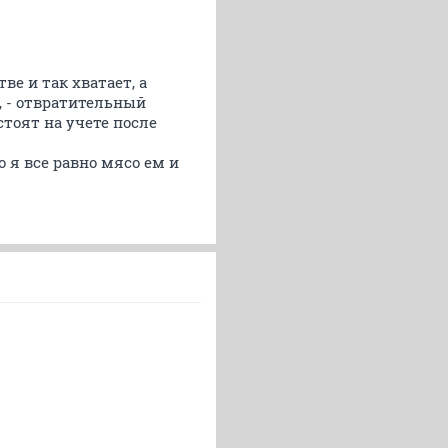
ве и так хватает, а
, - отвратительный
тоят на учете после
 я все равно мясо ем и