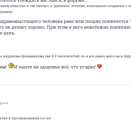
отелось убеждать вас здесь, в форуме...
нашем обществе и так хватает, а "духовное" течение, изначально созданное с
пример!
здравомыслящего человека рано или поздно появляется "с
о он делает хорошо. При этом у него неизбежно появляют
е цель.
е индуизма-брахманизма уже 8-9 тысячелетий, но я все равно мясо ем и буду
ким!
И ешьте на здоровье всё, что угодно!
дина
тия и преобразования гос-ва".