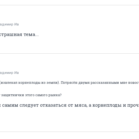
адимир Ив
страшная тема...
адимир Ив
 (извлекал корнеплоды из земли). Потрясён двумя рассказанными мне новос
у защитнички этого самого рынка?
м самим следует отказаться от мяса, а корнеплоды и пр