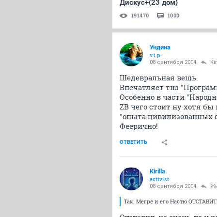
Дискус+(23 дом)
191470
1000
Ундина
v.i.p.
08 сентября 2004
Kir
Шедевральная вещь.
Впечатляет тнз "Программ
Особенно в части "Народ
ZB чего стоит ну хотя бы 
"опыта цивилизованных с
Феерично!
ОТВЕТИТЬ
Kirilla
activist
08 сентября 2004
Ж
Так. Мегре и его Настю ОТСТАВИТЬ