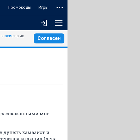
т
Промокоды
Игры
огласие
на их
Согласен
я рассказанными мне
в дупель камазист и
терился и свалил (дела