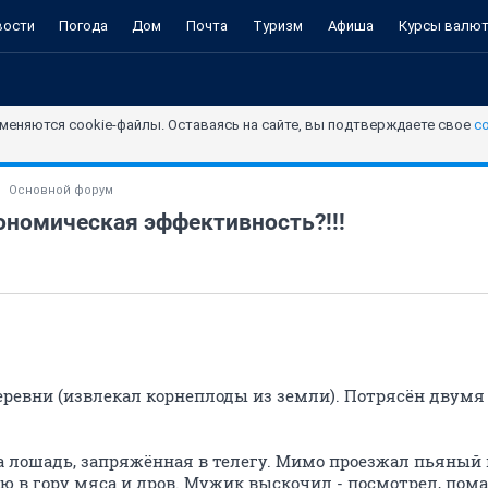
вости
Погода
Дом
Почта
Туризм
Афиша
Курсы валю
меняются cookie-файлы. Оставаясь на сайте, вы подтверждаете свое
с
Основной форум
ономическая эффективность?!!!
деревни (извлекал корнеплоды из земли). Потрясён двум
ла лошадь, запряжённая в телегу. Мимо проезжал пьяный 
ю в гору мяса и дров. Мужик выскочил - посмотрел, пома