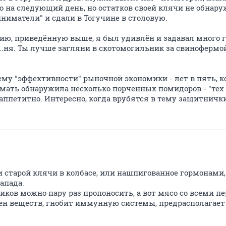
о на следующий день, но остатков своей клячи не обнаруж
ниматели" и сдали в Тогучине в столовую.
рию, приведённую выше, я был удивлён и задавал много г
х...ня. Ты лучше загляни в скотомогильник за свинофермой
тему "эффективности" рыночной экономики - лет в пять, 
 мать обнаружила несколько порченных помидоров - "тех
аппетитно. Интересно, когда врубятся в тему защитнички
и старой клячи в колбасе, или нашпигованное гормонами,
апада.
иков можно пару раз пропоносить, а вот мясо со всеми 
н веществ, гнобит иммунную системы, предрасполагает 