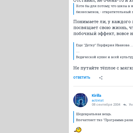
Отставил, не очень-то и х
Хотя бы для потому, что шизы в 
бизнесменов, - отвратительный 
Понимаете ли, у каждого 
посвящает свою жизнь, чт
побочный эффект, вовсе н
Еще "Детку" Порфирия Иванова ...
....
Ведической кухне и всей культур
Не путайте тёплое с мяг
ОТВЕТИТЬ
Kirilla
activist
08 сентября 2004
Ун
Шедевральная вещь.
Впечатляет тнз "Программа разви