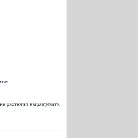
тями.
очие растения выращивать