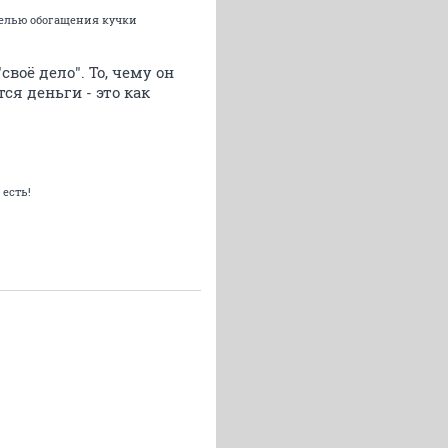
 целью обогащения кучки
воё дело". То, чему он
ся деньги - это как
 есть!