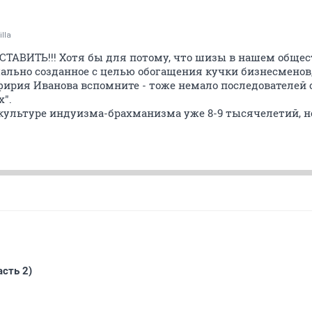
illa
ТСТАВИТЬ!!! Хотя бы для потому, что шизы в нашем общест
чально созданное с целью обогащения кучки бизнесменов
фирия Иванова вспомните - тоже немало последователей с
х".
культуре индуизма-брахманизма уже 8-9 тысячелетий, но
сть 2)