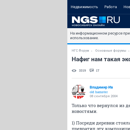
Недвижимость
Работа
Но
На информационном ресурсе при
использование.
НГС.Форум
Основные форумы
Нафиг нам такая эк
3319
17
Владимир Ив
old hamster
08 сентября 2004
Только что вернулся из 
новостями.
1) Посреди деревни стоя
превратил эту композици