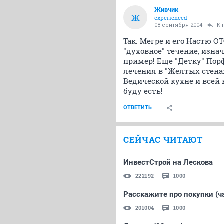
Живчик
Ж
experienced
08 сентября 2004
Kir
Так. Мегре и его Настю О
"духовное" течение, изна
пример! Еще "Детку" Пор
лечения в "Желтых стена
Ведической кухне и всей 
буду есть!
ОТВЕТИТЬ
СЕЙЧАС ЧИТАЮТ
ИнвестСтрой на Лескова
222192
1000
Расскажите про покупки (ча
201004
1000