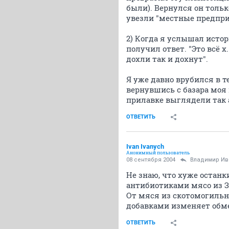
были). Вернулся он тольк
увезли "местные предпри
2) Когда я услышал исто
получил ответ. "Это всё 
дохли так и дохнут".
Я уже давно врубился в 
вернувшись с базара моя
прилавке выглядели так 
ОТВЕТИТЬ
Ivan Ivanych
Анонимный пользователь
08 сентября 2004
Владимир Ив
Не знаю, что хуже останк
антибиотиками мясо из З
От мяся из скотомогильн
добавками изменяет обме
ОТВЕТИТЬ