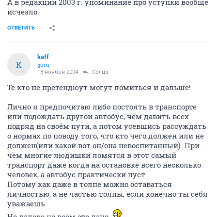
А в редакции 2003 г. упоминание про уступки вообще
исчезло.
ОТВЕТИТЬ
kaff
K
guru
18 ноября 2004
Солца
Те кто не претендюут могут ломиться и дальше!
Лично я предпочитаю либо постоять в транспорте
или подождать другой автобус, чем давить всех
подряд на своём пути, а потом усевшись рассуждать
о нормах по поводу того, что кто чего должен или не
должен(или какой вот он/она невоспитанный). При
чём многие людишки ломятся в этот самый
транспорт даже когда на остановке всего несколько
человек, а автобус практически пуст.
Потому как даже в толпе можно оставаться
личностью, а не частью толпы, если конечно ты себя
уважаешь .
Но далеко не всем это дано