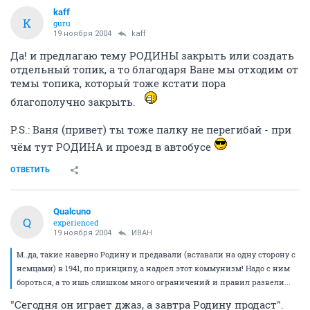
kaff
K
guru
19 ноября 2004
kaff
Да! и предлагаю тему РОДИНЫ закрыть или создать
отдельный топик, а то благодаря Ване мы отходим от
темы топика, который тоже кстати пора
благополучно закрыть.
P.S.: Ваня (привет) ты тоже палку не перегибай - при
чём тут РОДИНА и проезд в автобусе
ОТВЕТИТЬ
Qualcuno
Q
experienced
19 ноября 2004
ИBАH
М..да, такие наверно Родину и предавали (вставали на одну сторону с
немцами) в 1941, по принципу, а надоел этот коммунизм! Надо с ним
бороться, а то ишь слишком много ограничений и правил развели...
"Сегодня он играет джаз, а завтра Родину продаст".