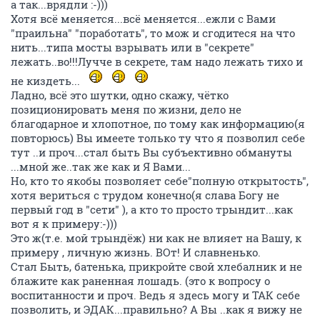
а так...врядли :-)))
Хотя всё меняется...всё меняется...ежли с Вами
"праильна" "поработать", то мож и сгодитеся на что
нить...типа мосты взрывать или в "секрете"
лежать..во!!!Лучче в секрете, там надо лежать тихо и
не киздеть...
Ладно, всё это шутки, одно скажу, чётко
позиционировать меня по жизни, дело не
благодарное и хлопотное, по тому как информацию(я
повторюсь) Вы имеете только ту что я позволил себе
тут ..и проч...стал быть Вы субъективно обмануты
...мной же..так же как и Я Вами...
Но, кто то якобы позволяет себе"полную открытость",
хотя вериться с трудом конечно(я слава Богу не
первый год в "сети" ), а кто то просто трындит...как
вот я к примеру:-)))
Это ж(т.е. мой трындёж) ни как не влияет на Вашу, к
примеру , личную жизнь. ВОт! И славненько.
Стал Быть, батенька, прикройте свой хлебалник и не
блажите как раненная лошадь. (это к вопросу о
воспитанности и проч. Ведь я здесь могу и ТАК себе
позволить, и ЭДАК...правильно? А Вы ..как я вижу не