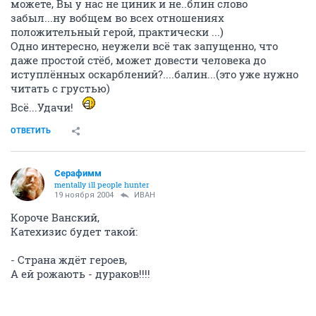
можете, Вы у нас не циник и не..блин слово
забыл...ну вобщем во всех отношениях
положительный герой, практически ...)
Одно интересно, неужели всё так запущенно, что
даже простой стёб, может довести человека до
иступлённых оскарблений?....балин...(это уже нужно
читать с грустью)
Всё...Удачи!
ОТВЕТИТЬ
Серафимм
mentally ill people hunter
19 ноября 2004
ИBАH
Короче Ванский,
Катехизис будет такой:
- Страна ждёт героев,
А ей рожають - дураков!!!!