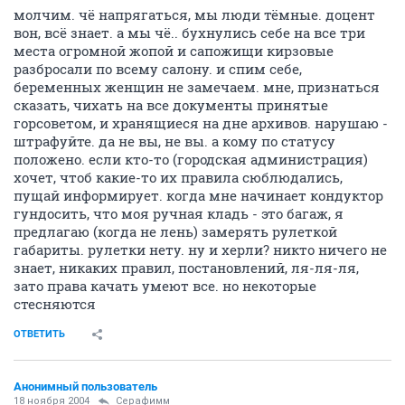
молчим. чё напрягаться, мы люди тёмные. доцент
вон, всё знает. а мы чё.. бухнулись себе на все три
места огромной жопой и сапожищи кирзовые
разбросали по всему салону. и спим себе,
беременных женщин не замечаем. мне, признаться
сказать, чихать на все документы принятые
горсоветом, и хранящиеся на дне архивов. нарушаю -
штрафуйте. да не вы, не вы. а кому по статусу
положено. если кто-то (городская администрация)
хочет, чтоб какие-то их правила сюблюдались,
пущай информирует. когда мне начинает кондуктор
гундосить, что моя ручная кладь - это багаж, я
предлагаю (когда не лень) замерять рулеткой
габариты. рулетки нету. ну и херли? никто ничего не
знает, никаких правил, постановлений, ля-ля-ля,
зато права качать умеют все. но некоторые
стесняются
ОТВЕТИТЬ
Анонимный пользователь
18 ноября 2004
Серафимм