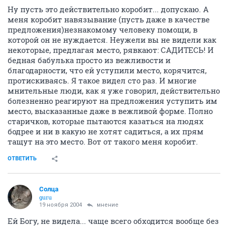
Ну пусть это действительно коробит... допускаю. А
меня коробит навязывание (пусть даже в качестве
предложения)незнакомому человеку помощи, в
которой он не нуждается. Неужели вы не видели как
некоторые, предлагая место, рявкают: САДИТЕСЬ! И
бедная бабулька просто из вежливости и
благодарности, что ей уступили место, корячится,
протискиваясь. Я такое видел сто раз. И многие
мнительные люди, как я уже говорил, действительно
болезненно реагируют на предложения уступить им
место, высказанные даже в вежливой форме. Полно
старичков, которые пытаются казаться на людях
бодрее и ни в какую не хотят садиться, а их прям
тащут на это место. Вот от такого меня коробит.
ОТВЕТИТЬ
Солца
guru
19 ноября 2004
мнение
Ей Богу, не видела... чаще всего обходится вообще без