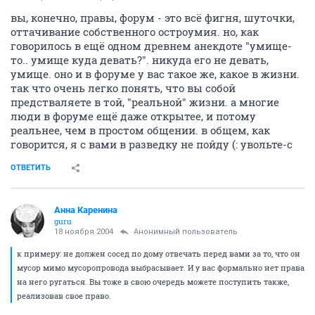
вы, конечно, правы, форум - это всё фигня, шуточки,
оттачивание собственного остроумия. но, как
говорилось в ещё одном древнем анекдоте "умище-
то.. умище куда девать?". никуда его не девать,
умище. оно и в форуме у вас такое же, какое в жизни.
так что очень легко понять, что вы собой
предстваляете в той, "реальной" жизни. а многие
люди в форуме ещё даже открытее, и потому
реальнее, чем в простом общении. в общем, как
говорится, я с вами в разведку не пойду (: увольте-с
ОТВЕТИТЬ
Анна Каренина
guru
18 ноября 2004
Анонимный пользователь
к примеру: не должен сосед по дому отвечать перед вами за то, что он
мусор мимо мусоропровода выбрасывает. И у вас формально нет права
на него ругаться. Вы тоже в свою очередь можете поступить также,
реализовав свое право.