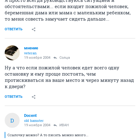
Я просто всегда руководствуюсь ситуацией и
обстоятельствами... если входит пожилой человек,
беременная дама или мама с маленьким ребенком,
то меня совесть замучает сидеть дальше...
ОТВЕТИТЬ
мнение
veteran
19 ноября 2004
Солца
Ну а что если пожилой человек едет всего одну
остановку и ему проще постоять, чем
протискиваться на ваше место и через минуту назад
к двери?
ОТВЕТИТЬ
Docent
D
old hamster
19 ноября 2004
ИBАH
Ссылочку можно? А то писать можно много...