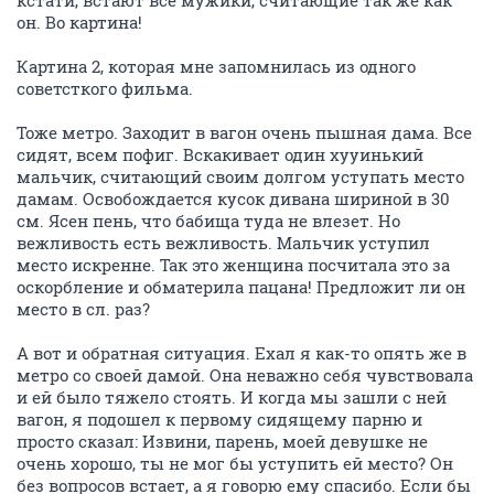
кстати, встают все мужики, считающие так же как
он. Во картина!
Картина 2, которая мне запомнилась из одного
советсткого фильма.
Тоже метро. Заходит в вагон очень пышная дама. Все
сидят, всем пофиг. Вскакивает один хууинький
мальчик, считающий своим долгом уступать место
дамам. Освобождается кусок дивана шириной в 30
см. Ясен пень, что бабища туда не влезет. Но
вежливость есть вежливость. Мальчик уступил
место искренне. Так это женщина посчитала это за
оскорбление и обматерила пацана! Предложит ли он
место в сл. раз?
А вот и обратная ситуация. Ехал я как-то опять же в
метро со своей дамой. Она неважно себя чувствовала
и ей было тяжело стоять. И когда мы зашли с ней
вагон, я подошел к первому сидящему парню и
просто сказал: Извини, парень, моей девушке не
очень хорошо, ты не мог бы уступить ей место? Он
без вопросов встает, а я говорю ему спасибо. Если бы