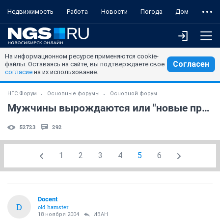
Недвижимость
Работа
Новости
Погода
Дом
На информационном ресурсе применяются cookie-
Согласен
файлы. Оставаясь на сайте, вы подтверждаете свое
согласие
на их использование.
НГС.Форум
Основные форумы
Основной форум
Мужчины вырождаются или "новые правила проезда"
52723
292
1
2
3
4
5
6
Docent
D
old hamster
18 ноября 2004
ИBАH