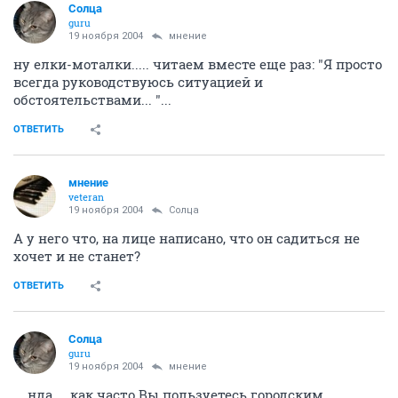
Солца
guru
19 ноября 2004
мнение
ну елки-моталки..... читаем вместе еще раз: "Я просто
всегда руководствуюсь ситуацией и
обстоятельствами... "...
ОТВЕТИТЬ
мнение
veteran
19 ноября 2004
Солца
А у него что, на лице написано, что он садиться не
хочет и не станет?
ОТВЕТИТЬ
Солца
guru
19 ноября 2004
мнение
....нда.... как часто Вы пользуетесь городским