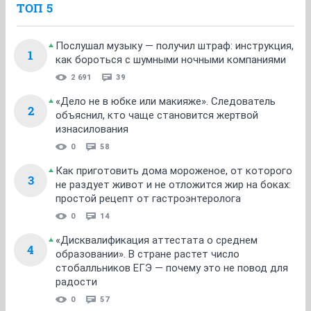
ТОП 5
Послушал музыку — получил штраф: инструкция,
1
как бороться с шумными ночными компаниями
2 691
39
«Дело не в юбке или макияже». Следователь
2
объяснил, кто чаще становится жертвой
изнасилования
0
58
Как приготовить дома мороженое, от которого
3
не раздует живот и не отложится жир на боках:
простой рецепт от гастроэнтеролога
0
14
«Дисквалификация аттестата о среднем
4
образовании». В стране растет число
стобалльников ЕГЭ — почему это не повод для
радости
0
57