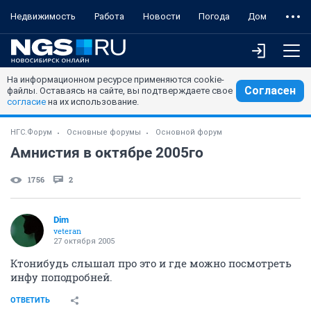
Недвижимость
Работа
Новости
Погода
Дом
На информационном ресурсе применяются cookie-
Согласен
файлы. Оставаясь на сайте, вы подтверждаете свое
согласие
на их использование.
НГС.Форум
Основные форумы
Основной форум
Амнистия в октябре 2005го
1756
2
Dim
veteran
27 октября 2005
Ктонибудь слышал про это и где можно посмотреть
инфу поподробней.
ОТВЕТИТЬ