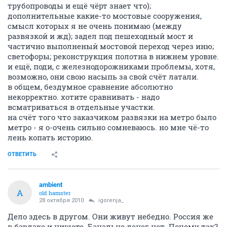
трубопроводы и ещё чёрт знает что);
дополнительные какие-то мостовые сооружения,
смысл которых я не очень понимаю (между
развязкой и жд); задел под пешеходный мост и
частично выполненый мостовой переход через иню;
светофоры; реконструкция полотна в нижнем уровне.
и ещё, поди, с железнодорожниками проблемы, хотя,
возможно, они свою насыпь за свой счёт латали.
в общем, бездумное сравнение абсолютно
некорректно. хотите сравнивать - надо
всматриваться в отдельные участки.
на счёт того что заказчиком развязки на метро было
метро - я о-очень сильно сомневаюсь. но мне чё-то
лень копать историю.
ОТВЕТИТЬ
ambient
A
old hamster
28 октября 2010
igorenja_
Дело здесь в другом. Они живут небедно. Россия же
в бардаке и нищете. Банально денег нет. Почему так?