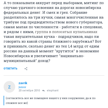
А то показывали аккурат перед выборами, митинг по
случаю удачного освоения на дорогах новосибирска
федеральных денег. И смех и грех. Собрание
разделилось на три кучки, самая многочисленная на
трибуне под предводительством нового губернатора,
самая малая по численности - работяги в спецовках,
и рядом с ними,
группа в полосатых купальниках
такая внушительная кучка - подрядчиков, надо ли
говорить из какой страны ближнего зарубежья? Вот
и прикиньте, сколько денег из тех 1,4 млрд от едим
россию на данный момент "крутится" в экономике
Новосибирска и увеличивает "нацинально-
муниципальный" доход?
ОТВЕТИТЬ
zavrik
Z
junior
20 октября 2010
elephant
(согласитесь все же помощнее нашего у них сооружение, да и по
сложнее все же)