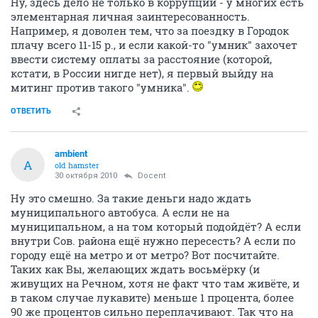
Ну, здесь дело не только в коррупции - у многих есть
элементарная личная заинтересованность.
Например, я доволен тем, что за поездку в Городок
плачу всего 11-15 р., и если какой-то "умник" захочет
ввести систему оплаты за расстояние (которой,
кстати, в России нигде нет), я первый выйду на
митинг против такого "умника".
ОТВЕТИТЬ
ambient
A
old hamster
30 октября 2010
Docent
Ну это смешно. За такие деньги надо ждать
муниципального автобуса. А если не на
муниципальном, а на том который подойдёт? А если
внутри Сов. района ещё нужно пересесть? А если по
городу ещё на метро и от метро? Вот посчитайте.
Таких как Вы, желающих ждать восьмёрку (и
живущих на Речном, хотя не факт что там живёте, и
в таком случае лукавите) меньше 1 процента, более
90 же процентов сильно переплачивают. Так что на