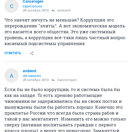
Cancerogen
C
experienced
28 октября 2010
ambient
Что значит ничуть не меньшая? Коррупция это
перерождение "элиты". А вот экономическая модель
это касается всего общества. Это уже системный
уровень, а коррупция всё-таки лишь частный вопрос
касаемый подсистемы управления.
ОТВЕТИТЬ
ambient
A
old hamster
28 октября 2010
Cancerogen
Если бы не было коррупции, то и система была бы
как на западе. То есть хреново работающие
чиновники не задерживались бы на своих постах и
вынуждены были бы работать хорошо. Конечно это
проклятье России что всегда была страна рабов и
такой у нас менталитет. Изменить его можно только
сверху (начиная воспитывать граждан с первого
класса школы), а верху это невыгодно. Замкнутый