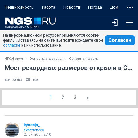
Недвижимость
Работа
Новости
Погода
Дом
На информационном ресурсе применяются cookie-
Согласен
файлы. Оставаясь на сайте, вы подтверждаете свое
согласие
на их использование.
НГС.Форум
Основные форумы
Основной форум
Мост рекордных размеров открыли в США
22754
105
1
2
3
igorenja_
experienced
20 октября 2010