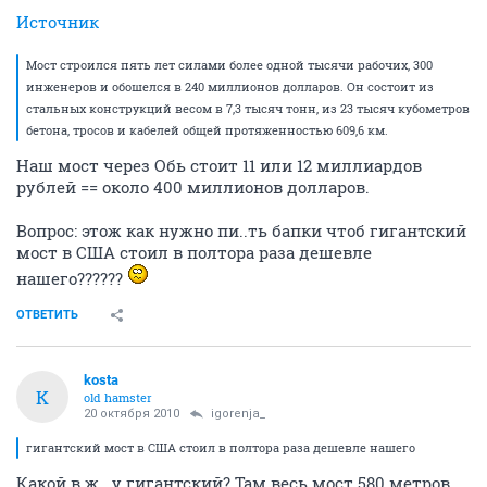
Источник
Мост строился пять лет силами более одной тысячи рабочих, 300
инженеров и обошелся в 240 миллионов долларов. Он состоит из
стальных конструкций весом в 7,3 тысяч тонн, из 23 тысяч кубометров
бетона, тросов и кабелей общей протяженностью 609,6 км.
Наш мост через Обь стоит 11 или 12 миллиардов
рублей == около 400 миллионов долларов.
Вопрос: этож как нужно пи..ть бапки чтоб гигантский
мост в США стоил в полтора раза дешевле
нашего??????
ОТВЕТИТЬ
kosta
K
old hamster
20 октября 2010
igorenja_
гигантский мост в США стоил в полтора раза дешевле нашего
Какой в ж...у гигантский? Там весь мост 580 метров,