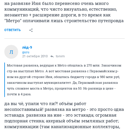
на развязке Иня было перенесено очень много
коммуникаций, что чисто визуально, естественно,
незаметно + расширение дороги, в то время как
"Метро" оплачивали лишь строительство путепровда
ОТВЕТИТЬ
лёд-9
Л
guru
21 октября 2010
tonim
Мостовая развязка, ведущая к Metro обошлась в 270 млн. Заказчиком
стр-ва выступал Metro. А вот мостовая развязка с Первомайским р-
ном на другой стороне Ини, обошлась бюджету города в 980 млн руб,
заказчиком выступал муниципалитет. Да, Первомайская развязка
чуть сложнее моста к Метро, процентов на 50. Но разница в цене -
почти в 4 раза.
да вы чё, упали что ли?! объём работ
несопоставимый! развязка на метро - это просто одна
эстакада. развязка на ине - это эстакада; огромная
подпорная стенка; ахерный объём земляных работ;
коммуникации (там канализационные коллекторы,