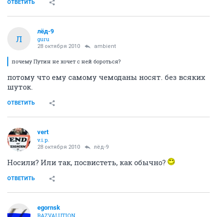
ОТВЕТИТЬ
лёд-9
Л
guru
28 октября 2010
ambient
почему Путин не хочет с ней бороться?
потому что ему самому чемоданы носят. без всяких
шуток.
ОТВЕТИТЬ
vert
v.i.p.
28 октября 2010
лёд-9
Носили? Или так, посвистеть, как обычно?
ОТВЕТИТЬ
egornsk
RAZVALUTION