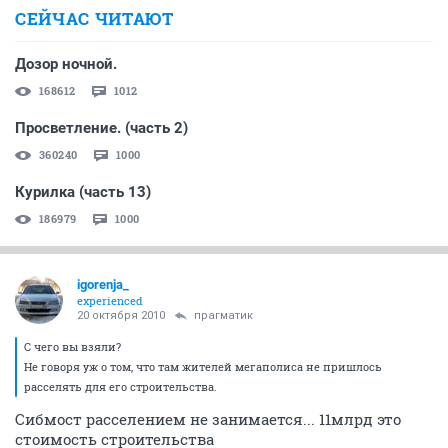
СЕЙЧАС ЧИТАЮТ
Дозор ночной.
168612
1012
Просветление. (часть 2)
360240
1000
Курилка (часть 13)
186979
1000
igorenja_
experienced
20 октября 2010
прагматик
С чего вы взяли?
Не говоря уж о том, что там жителей мегаполиса не пришлось
расселять для его строительства.
Сибмост расселением не занимается... 11млрд это
стоимость строительства