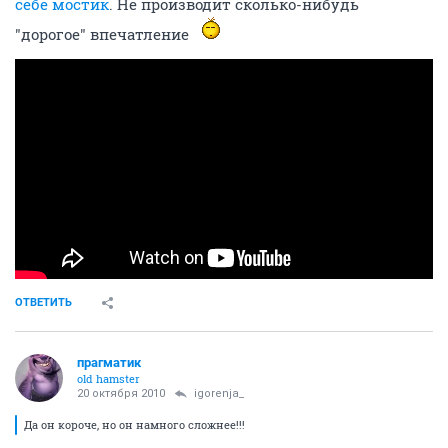
себе мостик
. Не производит сколько-нибудь
"дорогое" впечатление
ОТВЕТИТЬ
прагматик
old hamster
20 октября 2010
igorenja_
Да он короче, но он намного сложнее!!!