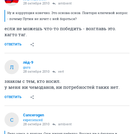
28 октября 2010
ambient
Ну и коррупция конечно. Это основа основ. Повторю ключевой вопрос
- почему Путин не хочет с ней бороться?
если не можешь что-то победить - возглавь это.
кагто таг.
ОТВЕТИТЬ
лёд-9
Л
guru
28 октября 2010
vert
знаком с тем, кто носил.
у меня ни чемоданов, ни потребностей таких нет.
ОТВЕТИТЬ
Cancerogen
C
experienced
28 октября 2010
ambient
Дело здесь в другом. Они живут небедно. Россия же в бардаке и