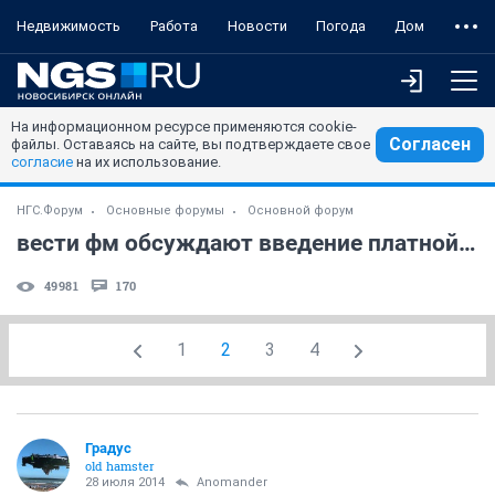
Недвижимость
Работа
Новости
Погода
Дом
На информационном ресурсе применяются cookie-
Согласен
файлы. Оставаясь на сайте, вы подтверждаете свое
согласие
на их использование.
НГС.Форум
Основные форумы
Основной форум
вести фм обсуждают введение платной медицины для неработающих
49981
170
1
2
3
4
Градус
old hamster
28 июля 2014
Anomander