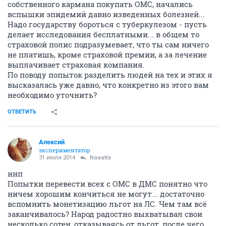
собственного кармана покупать ОМС, начались
вспышки эпидемий давно изведенных болезней...
Надо государству бороться с туберкулезом - пусть
делает исследования бесплатными... в общем то
страховой полис подразумевает, что ты сам ничего
не платишь, кроме страховой премии, а за лечение
выплачивает страховая компания.
По поводу попыток разделить людей на тех и этих я
высказалась уже давно, что конкретно из этого вам
необходимо уточнить?
ОТВЕТИТЬ
Алексий
экспериментатор
31 июля 2014
Naaatta
ннп
Попытки перевести всех с ОМС в ДМС понятно что
ничем хорошим кончиться не могут... достаточно
вспомнить монетизацию льгот на ЛС. Чем там всё
заканчивалось? Народ радостно выхватывал свои
несколько сотен, отказываясь от льгот, после чего