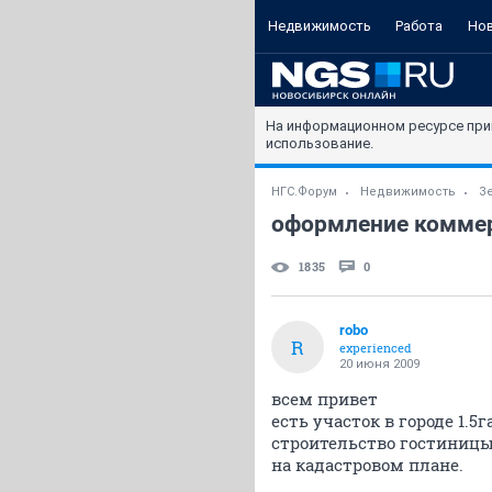
Недвижимость
Работа
Но
На информационном ресурсе при
использование.
НГС.Форум
Недвижимость
З
оформление комме
1835
0
robo
R
experienced
20 июня 2009
всем привет
есть участок в городе 1.5
строительство гостиницы,
на кадастровом плане.