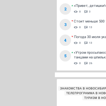
«Привет, детишки!
2
0
3
Стоит меньше 500 т
3
0
13
Погода 30 июля ук
4
0
13
«Утром просыпаюсь
5
танцами на шпильк
0
26
ЗНАКОМСТВА В НОВОСИБИ
ТЕЛЕПРОГРАММА В НО
ТУРИЗМ В Н