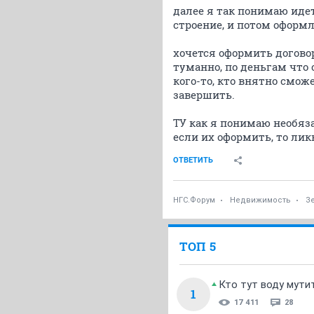
далее я так понимаю идет
строение, и потом оформл
хочется оформить догово
туманно, по деньгам что 
кого-то, кто внятно смож
завершить.
ТУ как я понимаю необяза
если их оформить, то лик
ОТВЕТИТЬ
НГС.Форум
Недвижимость
З
ТОП 5
Кто тут воду мути
1
17 411
28