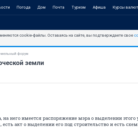
вости
Погода
Дом
Почта
Туризм
Афиша
Курсы валю
меняются cookie-файлы. Оставаясь на сайте, вы подтверждаете свое
с
емельный форум
рческой земли
га, на него имеется распоряжение мэра о выделении этого 
 есть акт о выделении его под строительство и есть схе