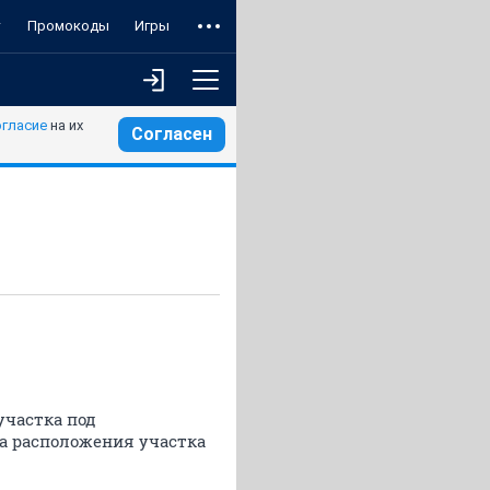
т
Промокоды
Игры
огласие
на их
Согласен
участка под
ма расположения участка