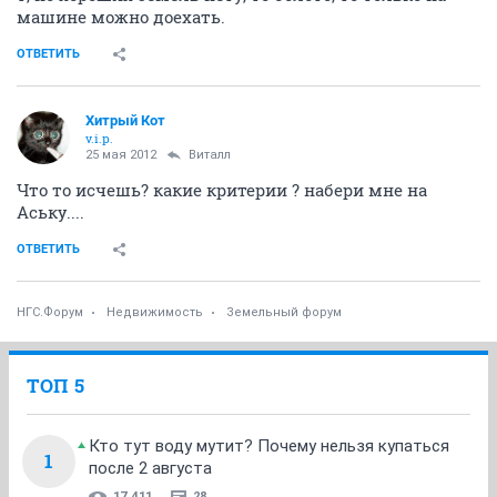
машине можно доехать.
ОТВЕТИТЬ
Хитрый Кот
v.i.p.
25 мая 2012
Виталл
Что то исчешь? какие критерии ? набери мне на
Аську....
ОТВЕТИТЬ
НГС.Форум
Недвижимость
Земельный форум
ТОП 5
Кто тут воду мутит? Почему нельзя купаться
1
после 2 августа
17 411
28