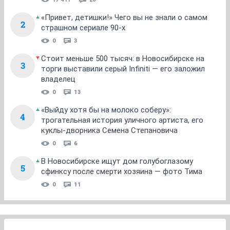
«Привет, детишки!» Чего вы не знали о самом
2
страшном сериале 90-х
0
3
Стоит меньше 500 тысяч: в Новосибирске на
3
торги выставили серый Infiniti — его заложил
владелец
0
13
«Выйду хотя бы на молоко соберу»:
4
трогательная история уличного артиста, его
куклы-дворника Семена Степановича
0
6
В Новосибирске ищут дом голубоглазому
5
сфинксу после смерти хозяина — фото Тима
0
11