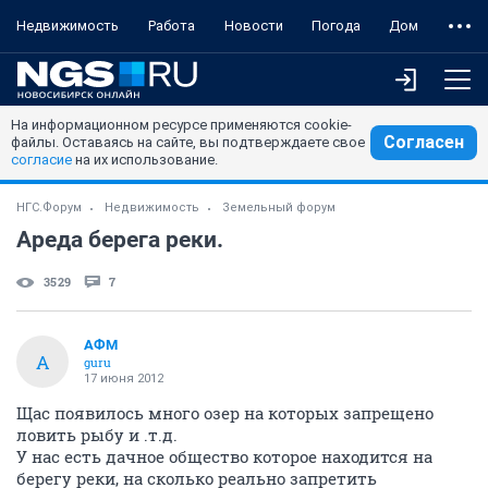
Недвижимость
Работа
Новости
Погода
Дом
На информационном ресурсе применяются cookie-
Согласен
файлы. Оставаясь на сайте, вы подтверждаете свое
согласие
на их использование.
НГС.Форум
Недвижимость
Земельный форум
Ареда берега реки.
3529
7
АФМ
А
guru
17 июня 2012
Щас появилось много озер на которых запрещено
ловить рыбу и .т.д.
У нас есть дачное общество которое находится на
берегу реки, на сколько реально запретить