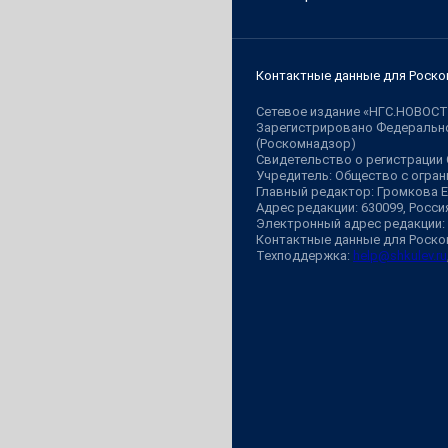
Контактные данные для Роско
Сетевое издание «НГС.НОВОСТ
Зарегистрировано Федерально
(Роскомнадзор)
Свидетельство о регистрации
Учредитель: Общество с огр
Главный редактор: Громкова 
Адрес редакции: 630099, Россия,
Электронный адрес редакции:
Контактные данные для Роско
Техподдержка:
help@shkulev.ru