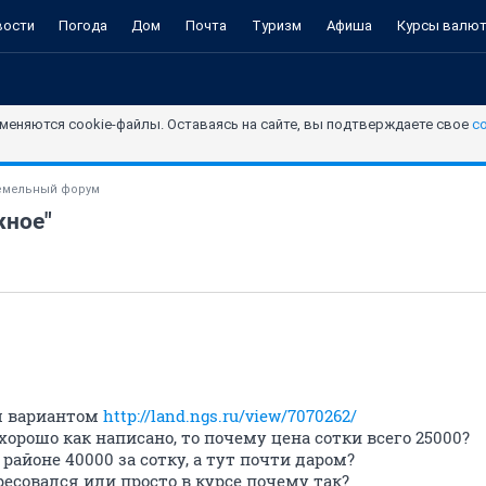
вости
Погода
Дом
Почта
Туризм
Афиша
Курсы валю
меняются cookie-файлы. Оставаясь на сайте, вы подтверждаете свое
с
емельный форум
жное"
м вариантом
http://land.ngs.ru/view/7070262/
хорошо как написано, то почему цена сотки всего 25000?
айоне 40000 за сотку, а тут почти даром?
ресовался или просто в курсе почему так?