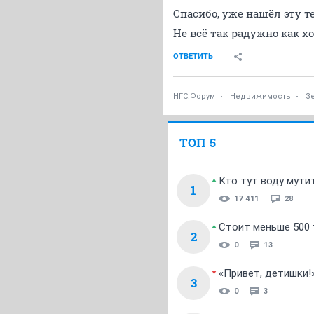
Спасибо, уже нашёл эту т
Не всё так радужно как х
ОТВЕТИТЬ
НГС.Форум
Недвижимость
З
ТОП 5
Кто тут воду мути
1
17 411
28
Стоит меньше 500 т
2
0
13
«Привет, детишки!
3
0
3