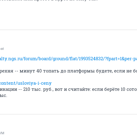
oat
ealty.ngs.ru/forum/board/ground/flat/1993524832/?fpart=1&per-
брехня -- минут 40 топать до платформы будете, если не 
content/usloviya-i-ceny
ации -- 210 тыс. руб., вот и считайте: если берёте 10 сото
тыс.
IVM