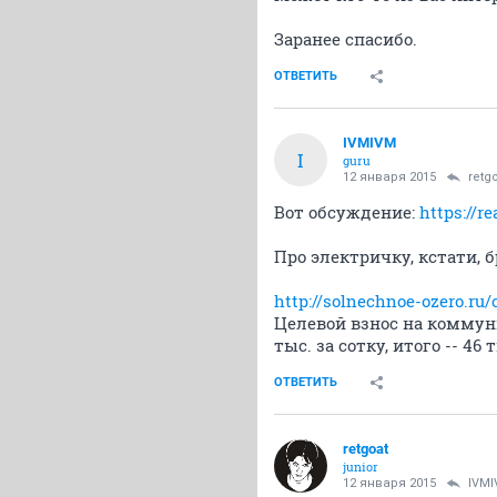
Заранее спасибо.
ОТВЕТИТЬ
IVMIVM
I
guru
12 января 2015
retg
Вот обсуждение:
https://r
Про электричку, кстати, 
http://solnechnoe-ozero.ru/
Целевой взнос на коммуник
тыс. за сотку, итого -- 46 
ОТВЕТИТЬ
retgoat
junior
12 января 2015
IVM