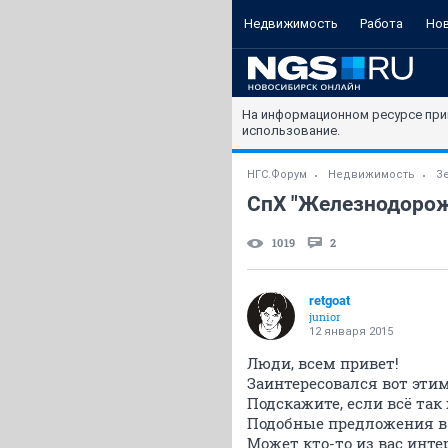
Недвижимость
Работа
Но
На информационном ресурсе при
использование.
НГС.Форум
Недвижимость
З
СпХ "Железнодоро
1019
2
retgoat
junior
12 января 2015
Люди, всем привет!
Заинтересовался вот эти
Подскажите, если всё так 
Подобные предложения в р
Может кто-то из вас инте