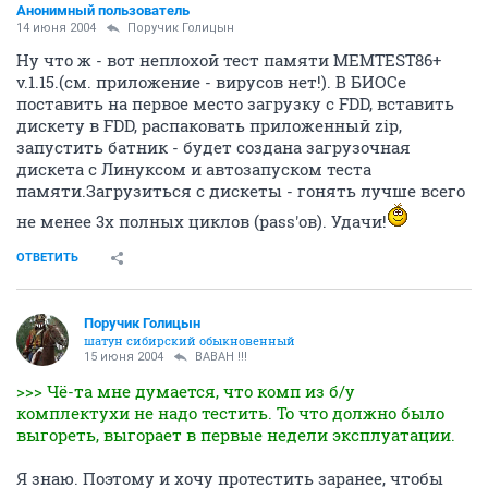
Анонимный пользователь
14 июня 2004
Поручик Голицын
Ну что ж - вот неплохой тест памяти MEMTEST86+
v.1.15.(см. приложение - вирусов нет!). В БИОСе
поставить на первое место загрузку с FDD, вставить
дискету в FDD, распаковать приложенный zip,
запустить батник - будет создана загрузочная
дискета с Линуксом и автозапуском теста
памяти.Загрузиться с дискеты - гонять лучше всего
не менее 3х полных циклов (pass'ов). Удачи!
ОТВЕТИТЬ
Поручик Голицын
шатун сибирский обыкновенный
15 июня 2004
BABAH !!!
>>> Чё-та мне думается, что комп из б/у
комплектухи не надо тестить. То что должно было
выгореть, выгорает в первые недели эксплуатации.
Я знаю. Поэтому и хочу протестить заранее, чтобы