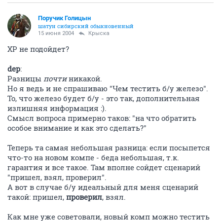
Поручик Голицын
шатун сибирский обыкновенный
15 июня 2004
Крыска
ХР не подойдет?
dep
:
Разницы
почти
никакой.
Но я ведь и не спрашиваю "Чем тестить б/у железо".
То, что железо будет б/у - это так, дополнительная
излишняя информация :).
Смысл вопроса примерно таков: "на что обратить
особое внимание и как это сделать?"
Теперь та самая небольшая разница: если посыпется
что-то на новом компе - беда небольшая, т.к.
гарантия и все такое. Там вполне сойдет сценарий
"пришел, взял, проверил".
А вот в случае б/у идеальный для меня сценарий
такой: пришел,
проверил
, взял.
Как мне уже советовали, новый комп можно тестить