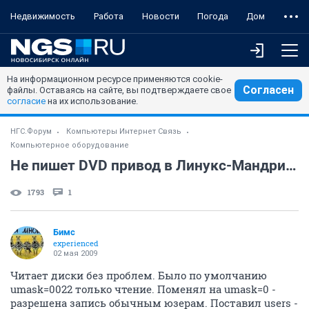
Недвижимость
Работа
Новости
Погода
Дом
На информационном ресурсе применяются cookie-
Согласен
файлы. Оставаясь на сайте, вы подтверждаете свое
согласие
на их использование.
НГС.Форум
Компьютеры Интернет Связь
Компьютерное оборудование
Не пишет DVD привод в Линукс-Мандриве
1793
1
Бимс
experienced
02 мая 2009
Читает диски без проблем. Было по умолчанию
umask=0022 только чтение. Поменял на umask=0 -
разрешена запись обычным юзерам. Поставил users -