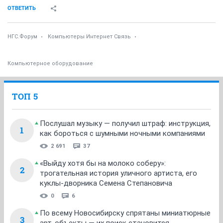
ОТВЕТИТЬ
НГС.Форум
Компьютеры Интернет Связь
Компьютерное оборудование
ТОП 5
Послушал музыку — получил штраф: инструкция,
1
как бороться с шумными ночными компаниями
2 691
37
«Выйду хотя бы на молоко соберу»:
2
трогательная история уличного артиста, его
куклы-дворника Семена Степановича
0
6
По всему Новосибирску спрятаны миниатюрные
3