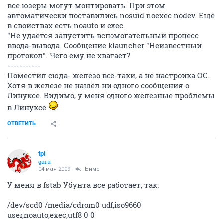
все юзеры могут монтировать. При этом
автоматически поставились nosuid noexec nodev. Ещё
в свойствах есть noauto и exec.
"Не удаётся запустить вспомогательный процесс
ввода-вывода. Сообщение klauncher "Неизвестный
протокол". Чего ему не хватает?
-----------
Поместил сюда- железо всё-таки, а не настройка ОС.
Хотя в железе не нашёл ни одного сообщения о
Линуксе. Видимо, у меня одного железные проблемы
в Линуксе
ОТВЕТИТЬ
tpi
guru
04 мая 2009
Бимс
У меня в fstab Убунта все работает, так:
/dev/scd0 /media/cdrom0 udf,iso9660
user,noauto,exec,utf8 0 0