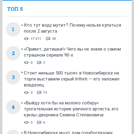
ТОП 5
Кто тут воду мутит? Почему нельзя купаться
1
после 2 августа
17 411
28
«Привет, детишки!» Чего вы не знали о самом
2
страшном сериале 90-х
0
3
Стоит меньше 500 тысяч: в Новосибирске на
3
торги выставили серый Infiniti — его заложил
владелец
0
13
«Выйду хотя бы на молоко соберу»:
4
трогательная история уличного артиста, его
куклы-дворника Семена Степановича
0
6
В Новосибирске ищут дом голубоглазому